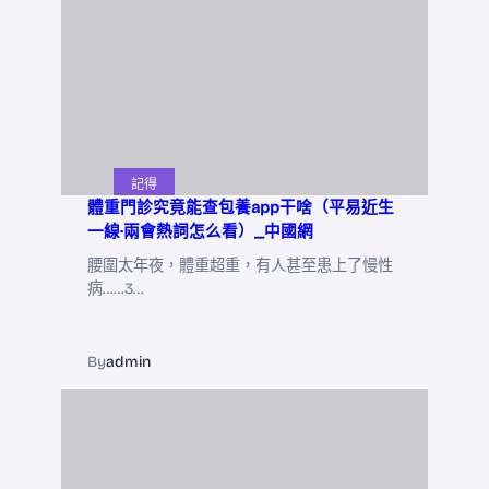
記得
體重門診究竟能查包養app干啥（平易近生
一線·兩會熱詞怎么看）_中國網
腰圍太年夜，體重超重，有人甚至患上了慢性
病……3…
By
admin