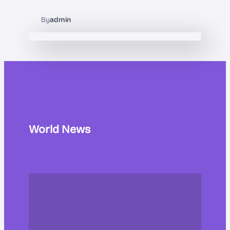
By
admin
World News