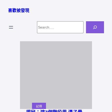
跳
至
喜歡被發現
主
要
Search
內
容
記得