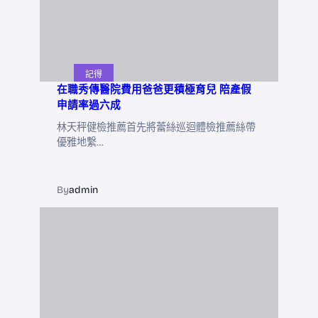
記得
在職秀傳醫院費用爸爸更積極育兒 陪產假
申請率過六成
林天秤健檢推薦首先將蕾絲巡迴體檢推薦絲帶
優雅地繫…
By
admin