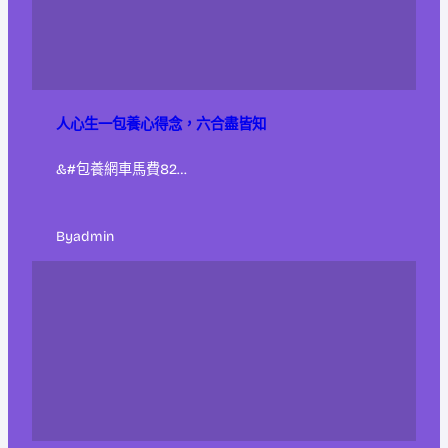
人心生一包養心得念，六合盡皆知
&#包養網車馬費82…
By
admin