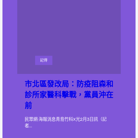
記得
市北區發改局：防疫阻森和
診所家醫科擊戰，黨員沖在
前
民眾網·海報消息青島竹科X光2月3日訊（記
者…