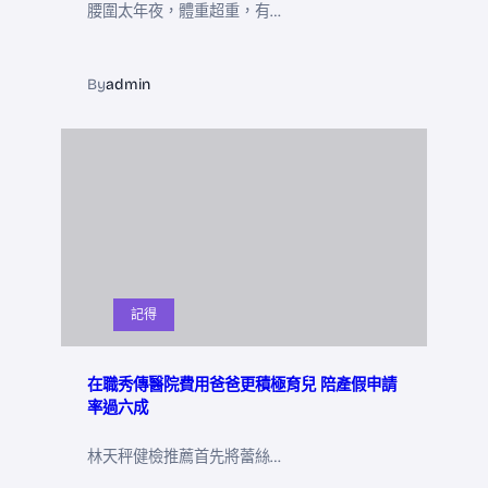
腰圍太年夜，體重超重，有…
By
admin
記得
在職秀傳醫院費用爸爸更積極育兒 陪產假申請
率過六成
林天秤健檢推薦首先將蕾絲…