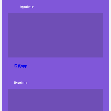
By
admin
包養app
By
admin