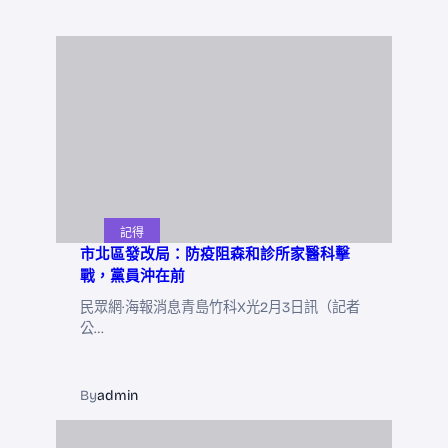
記得
市北區發改局：防疫阻森和診所家醫科擊
戰，黨員沖在前
民眾網·海報消息青島竹科X光2月3日訊（記者
公…
By
admin