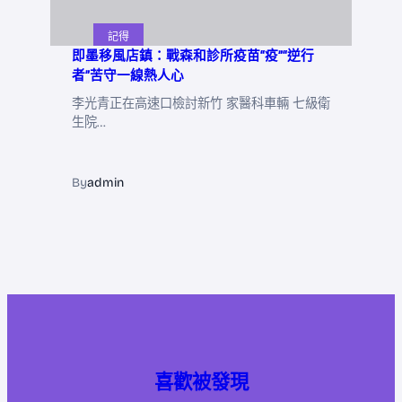
記得
即墨移風店鎮：戰森和診所疫苗“疫”“逆行
者”苦守一線熱人心
李光青正在高速口檢討新竹 家醫科車輛 七級衛
生院…
By
admin
喜歡被發現