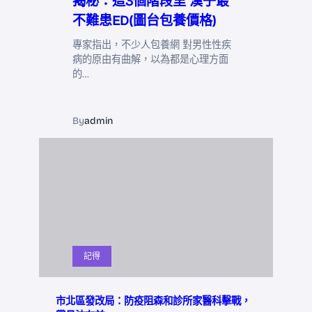
揭秘：這3個階段里 漢子最
不難患ED(圖台包養價格)
專家指出，不少人包養網 對男性性疾
病的原由有曲解，以為都是心理方面
的…
By
admin
記得
市北區發改局：防疫阻森和診所家醫科擊戰，