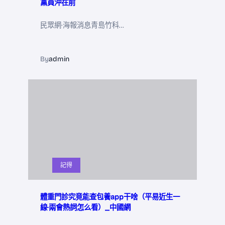
黨員沖在前
民眾網·海報消息青島竹科…
By
admin
記得
體重門診究竟能查包養app干啥（平易近生一
線·兩會熱詞怎么看）_中國網