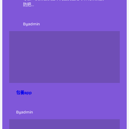
防把…
By
admin
包養app
By
admin