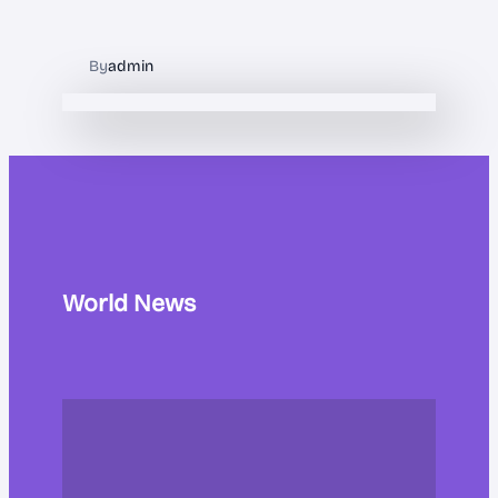
By
admin
World News