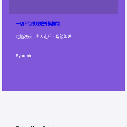
一切不包養經驗外模糊間
吃過晚飯，主人走后，母親整理…
By
admin