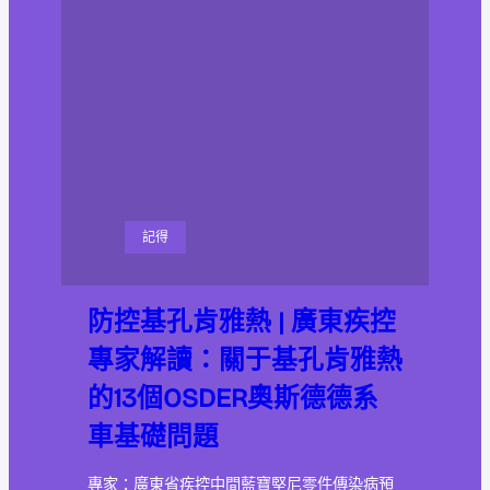
記得
防控基孔肯雅熱 | 廣東疾控
專家解讀：關于基孔肯雅熱
的13個OSDER奧斯德德系
車基礎問題
專家：廣東省疾控中間藍寶堅尼零件傳染病預