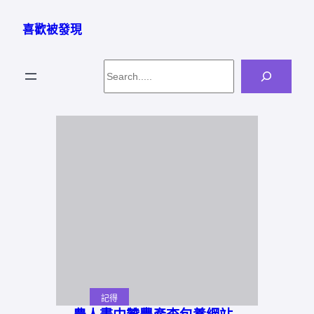
跳
至
喜歡被發現
主
要
Search
內
容
記得