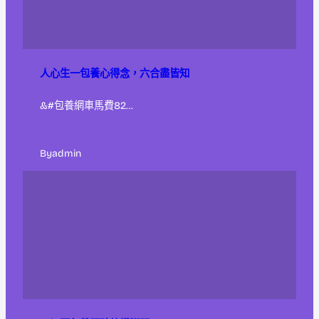
人心生一包養心得念，六合盡皆知
&#包養網車馬費82…
By
admin