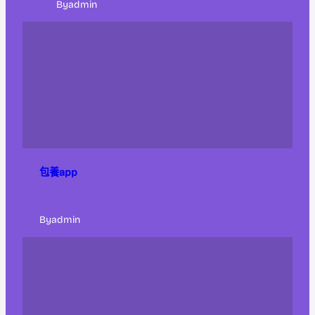
By
admin
包養app
By
admin