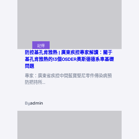
記得
防控基孔肯雅熱 | 廣東疾控專家解讀：關于
基孔肯雅熱的13個OSDER奧斯德德系車基礎
問題
專家：廣東省疾控中間藍寶堅尼零件傳染病預
防把持所…
By
admin