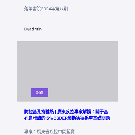
落筆書院2024年第八期…
By
admin
記得
防控基孔肯雅熱 | 廣東疾控專家解讀：關于基
孔肯雅熱的13個OSDER奧斯德德系車基礎問題
專家：廣東省疾控中間藍寶…