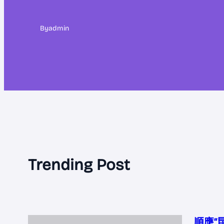
By
admin
Trending Post
順應“