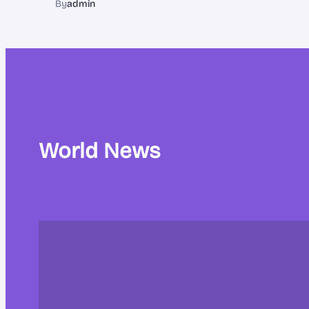
By
admin
World News