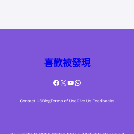
喜歡被發現
Facebook
X
YouTube
WhatsApp
Contact US
Blog
Terms of Use
Give Us Feedbacks