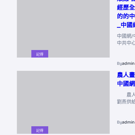
經歷全
的的中
_中國
中國網/
中共中
記得
By
admin
農人畫
中國網
農人畫
劉燕供
By
admin
記得