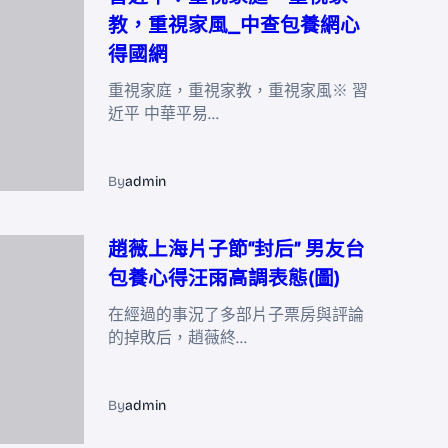
教，重視家風_中查包養網心
得國網
重視家庭，重視家教，重視家風※ 習
近平 中華平易…
By
admin
趙薇上海片子節“封后” 男友台
包養心得汪雨高調表態(圖)
在經過的事況了多部片子票房與評論
的掉敗后，趙薇終…
By
admin