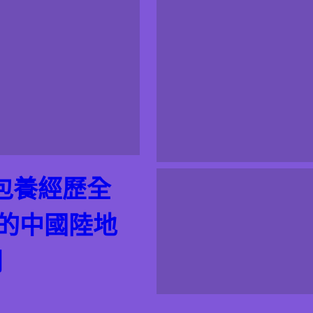
包養經歷全
的的中國陸地
網