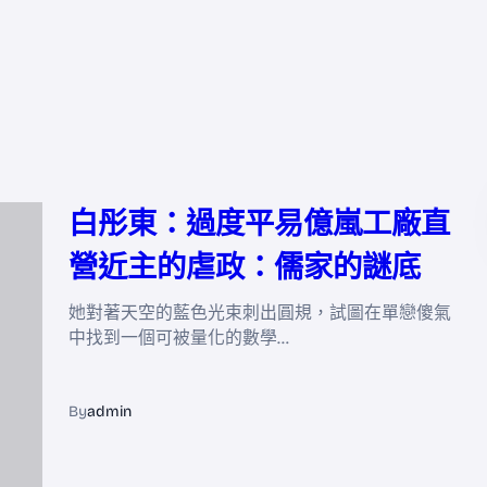
白彤東：過度平易億嵐工廠直
營近主的虐政：儒家的謎底
她對著天空的藍色光束刺出圓規，試圖在單戀傻氣
中找到一個可被量化的數學…
By
admin