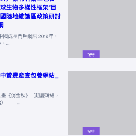
球生物多樣性框架”目
國陸地維護區政策研討
網
中國成長門戶網訊 2019年，
心、…
記得
中贊豐產查包養網站_
《俏金秋》（趙慶玲繪，
給） …
記得