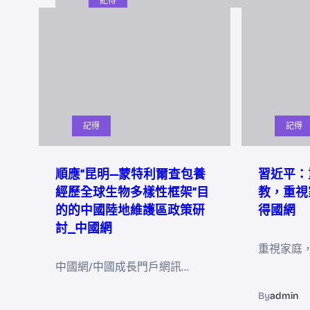
記得
記得
記得
順應“昆明—蒙特利爾查包養
習近平：
經歷全球生物多樣性框架”目
教，重視
的的中國陸地維護區政策研
得國網
討_中國網
重視家庭
中國網/中國成長門戶網訊…
By
admin