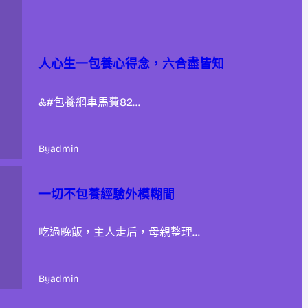
人心生一包養心得念，六合盡皆知
&#包養網車馬費82…
By
admin
一切不包養經驗外模糊間
吃過晚飯，主人走后，母親整理…
By
admin