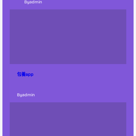
By
admin
包養app
By
admin