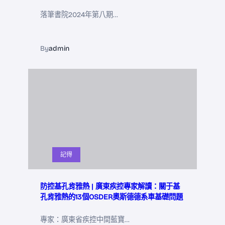
落筆書院2024年第八期…
By
admin
記得
防控基孔肯雅熱 | 廣東疾控專家解讀：關于基
孔肯雅熱的13個OSDER奧斯德德系車基礎問題
專家：廣東省疾控中間藍寶…