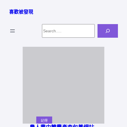
跳
至
喜歡被發現
主
要
Search
內
容
記得