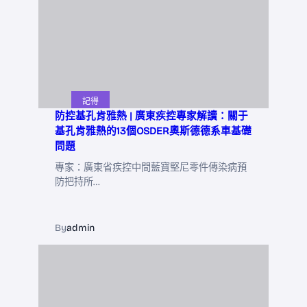
記得
防控基孔肯雅熱 | 廣東疾控專家解讀：關于
基孔肯雅熱的13個OSDER奧斯德德系車基礎
問題
專家：廣東省疾控中間藍寶堅尼零件傳染病預
防把持所…
By
admin