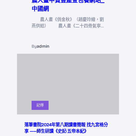
農人畫中贊豐產查包養網站_
中國網
農人畫《俏金秋》（趙慶玲繪，劉
燕供給） 農人畫《二十四骨氣寧…
By
admin
記得
落筆書院2024年第八期讀書簡報 找九宮格分
享 ——師生研讀《史記·五帝本紀》