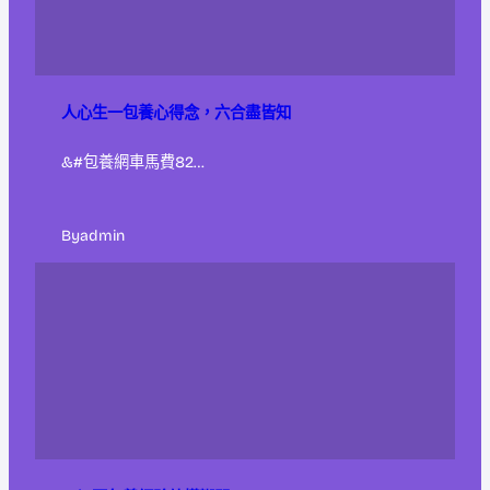
人心生一包養心得念，六合盡皆知
&#包養網車馬費82…
By
admin