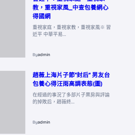
教，重視家風_中查包養網心
得國網
重視家庭，重視家教，重視家風※ 習
近平 中華平易…
By
admin
趙薇上海片子節“封后” 男友台
包養心得汪雨高調表態(圖)
在經過的事況了多部片子票房與評論
的掉敗后，趙薇終…
By
admin