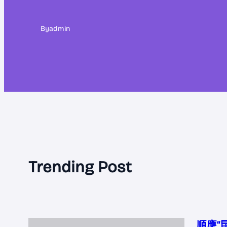
By
admin
Trending Post
順應“