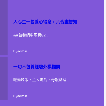
人心生一包養心得念，六合盡皆知
&#包養網車馬費82…
By
admin
一切不包養經驗外模糊間
吃過晚飯，主人走后，母親整理…
By
admin