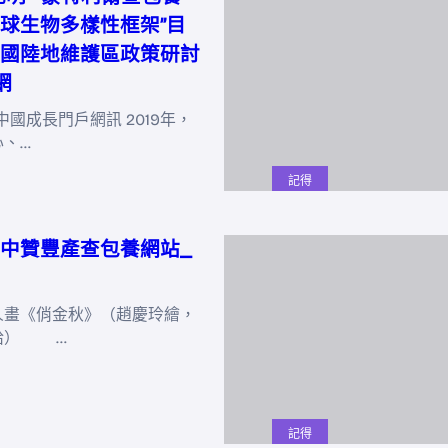
球生物多樣性框架”目
國陸地維護區政策研討
網
中國成長門戶網訊 2019年，
心、…
記得
中贊豐產查包養網站_
《俏金秋》（趙慶玲繪，
給） …
記得