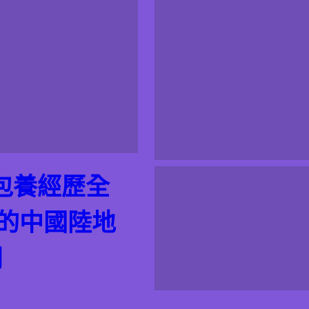
包養經歷全
的的中國陸地
網