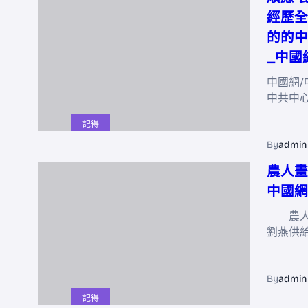
經歷全
的的中
_中國
中國網/
中共中
記得
By
admin
農人畫
中國網
農人畫
劉燕供
By
admin
記得