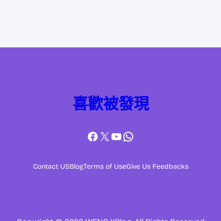
喜歡被發現
Facebook
X
YouTube
WhatsApp
Contact US
Blog
Terms of Use
Give Us Feedbacks