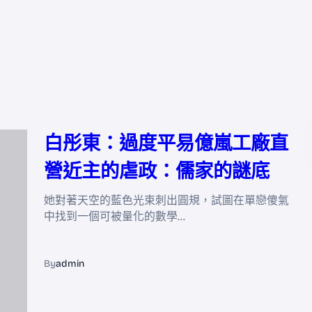
白彤東：過度平易億嵐工廠直
營近主的虐政：儒家的謎底
她對著天空的藍色光束刺出圓規，試圖在單戀傻氣
中找到一個可被量化的數學…
By
admin