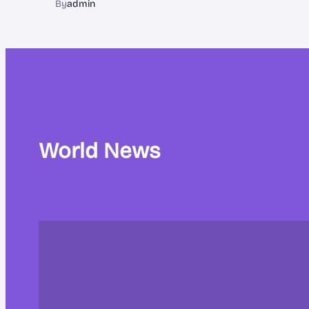
By
admin
World News