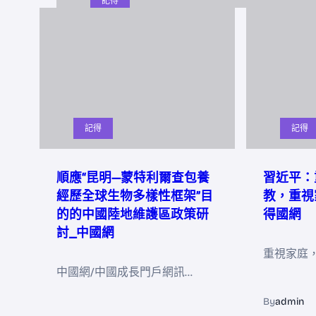
記得
記得
記得
順應“昆明—蒙特利爾查包養
習近平：
經歷全球生物多樣性框架”目
教，重視
的的中國陸地維護區政策研
得國網
討_中國網
重視家庭
中國網/中國成長門戶網訊…
By
admin