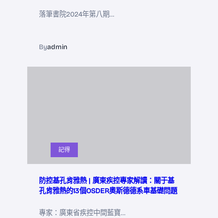
落筆書院2024年第八期…
By
admin
記得
防控基孔肯雅熱 | 廣東疾控專家解讀：關于基
孔肯雅熱的13個OSDER奧斯德德系車基礎問題
專家：廣東省疾控中間藍寶…