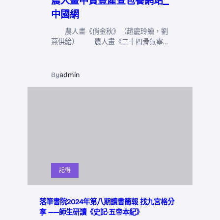
農人畫中贊豐產查包養網站_
中國網
農人畫《俏金秋》（趙慶玲繪，劉
燕供給） 農人畫《二十四骨氣寧…
By
admin
記得
落筆書院2024年第八期讀書簡報 找九宮格分
享 ——師生研讀《史記·五帝本紀》