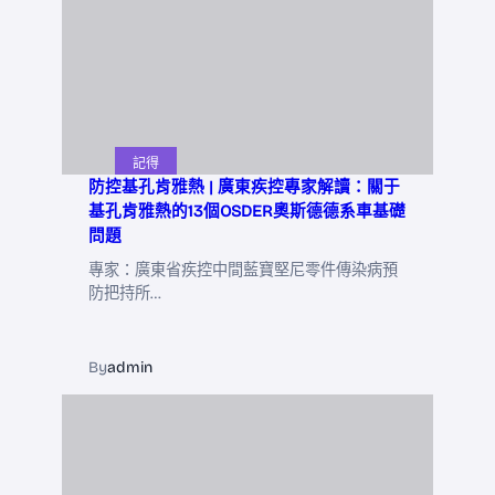
記得
防控基孔肯雅熱 | 廣東疾控專家解讀：關于
基孔肯雅熱的13個OSDER奧斯德德系車基礎
問題
專家：廣東省疾控中間藍寶堅尼零件傳染病預
防把持所…
By
admin