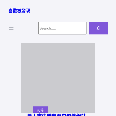
跳
至
喜歡被發現
主
要
Search
內
容
記得