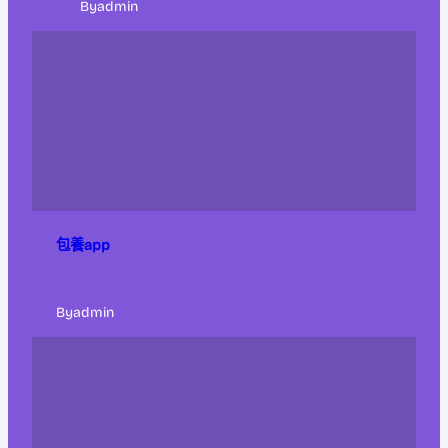
By
admin
包養app
By
admin