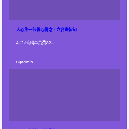
人心生一包養心得念，六合盡皆知
&#包養網車馬費82…
By
admin