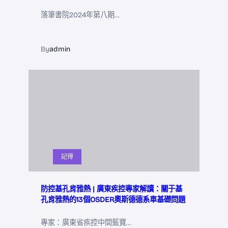
落筆書院2024年第八期…
By
admin
記得
防控基孔肯雅熱 | 廣東疾控專家解讀：關于基
孔肯雅熱的13個OSDER奧斯德德系車基礎問題
專家：廣東省疾控中間藍寶…