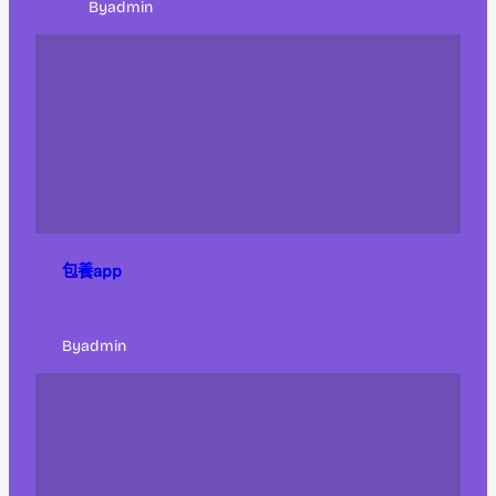
By
admin
包養app
By
admin