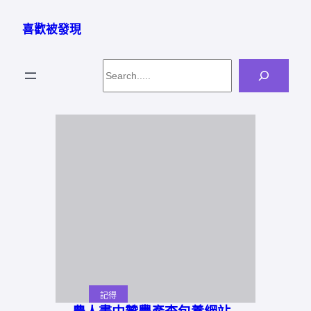
跳
至
喜歡被發現
主
要
Search
內
容
記得