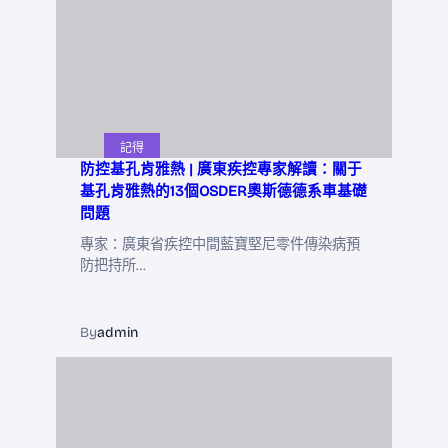
記得
防控基孔肯雅熱 | 廣東疾控專家解讀：關于
基孔肯雅熱的13個OSDER奧斯德德系車基礎
問題
專家：廣東省疾控中間藍寶堅尼零件傳染病預
防把持所…
By
admin