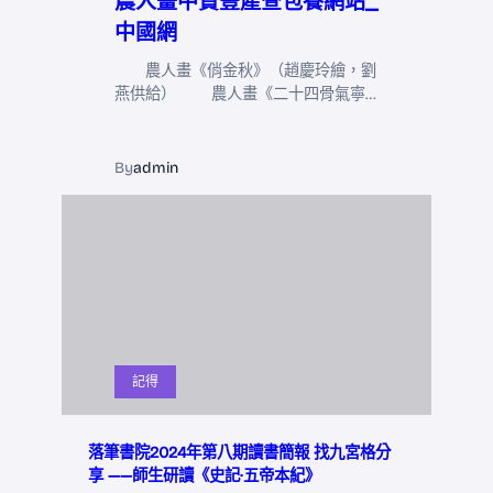
農人畫中贊豐產查包養網站_
中國網
農人畫《俏金秋》（趙慶玲繪，劉
燕供給） 農人畫《二十四骨氣寧…
By
admin
記得
落筆書院2024年第八期讀書簡報 找九宮格分
享 ——師生研讀《史記·五帝本紀》