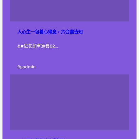
人心生一包養心得念，六合盡皆知
&#包養網車馬費82…
By
admin