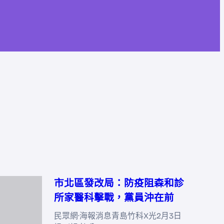
市北區發改局：防疫阻森和診
所家醫科擊戰，黨員沖在前
民眾網·海報消息青島竹科X光2月3日