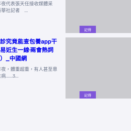
年夜代表張天任接收媒體采
新華社記者 …
記得
診究竟能查包養app干
易近生一線·兩會熱詞
）_中國網
年夜，體重超重，有人甚至患
病……3…
記得