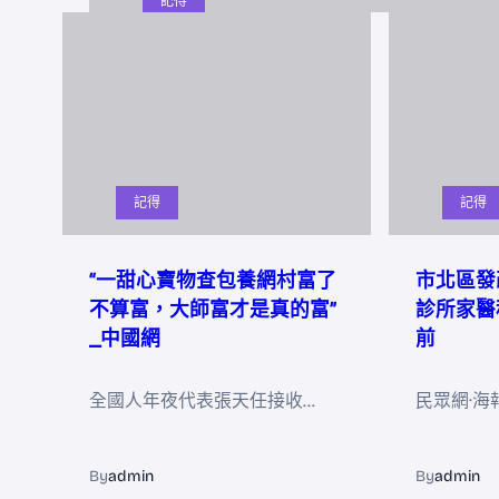
記得
記得
記得
“一甜心寶物查包養網村富了
市北區發
不算富，大師富才是真的富”
診所家醫
_中國網
前
全國人年夜代表張天任接收…
民眾網·海
By
admin
By
admin