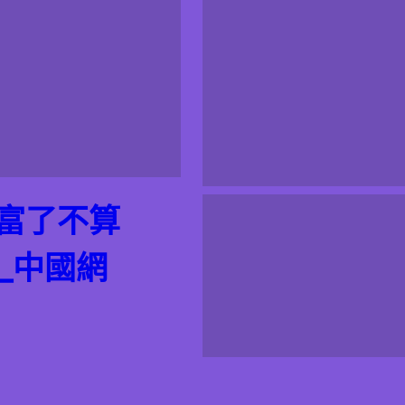
富了不算
_中國網