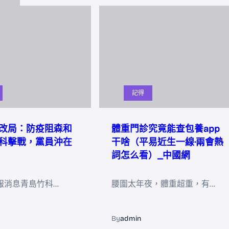
記得
改局：防疫阻森和
體重門診究竟能查包養app
科擊戰，黨員沖在
干啥（平易近生一線·兩會熱
詞怎么看）_中國網
報消息青島竹科…
腰圍太年夜，體重超重，有…
By
admin