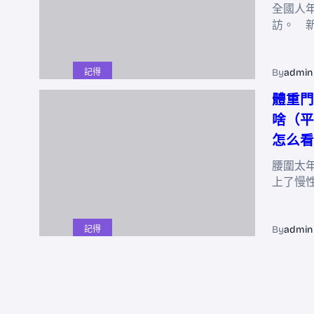
全國人
訪。 
By
admin
記得
體重門
啥（平
怎么看
腰圍太
上了慢性
By
admin
記得