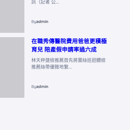
訊（記者 公…
By
admin
在職秀傳醫院費用爸爸更積極
育兒 陪產假申請率過六成
林天秤健檢推薦首先將蕾絲巡迴體檢
推薦絲帶優雅地繫…
By
admin