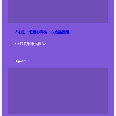
人心生一包養心得念，六合盡皆知
&#包養網車馬費82…
By
admin