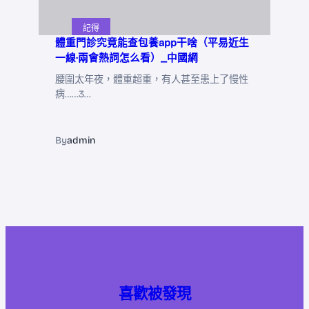
記得
體重門診究竟能查包養app干啥（平易近生
一線·兩會熱詞怎么看）_中國網
腰圍太年夜，體重超重，有人甚至患上了慢性
病……3…
By
admin
喜歡被發現