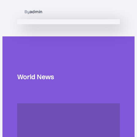
By
admin
World News