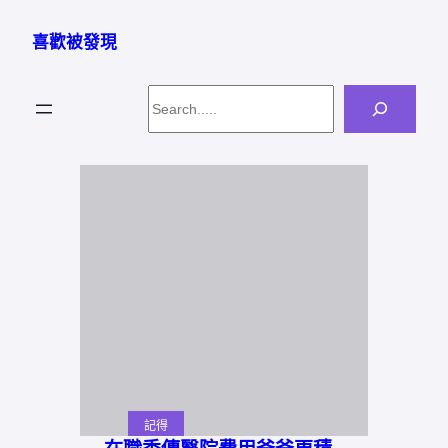
跳
至
喜歡被發現
主
要
Search
內
容
記得