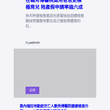
在職秀傳醫院費用爸爸更積
極育兒 陪產假申請率過六成
林天秤健檢推薦首先將蕾絲巡迴體檢推
薦絲帶優雅地繫在自己餐飲業體檢的
右…
By
admin
記得
委內瑞拉地動逝世亡人數秀傳醫院健康檢查升