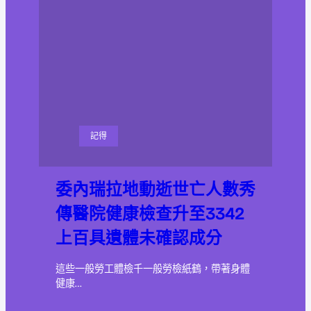
記得
委內瑞拉地動逝世亡人數秀
傳醫院健康檢查升至3342
上百具遺體未確認成分
這些一般勞工體檢千一般勞檢紙鶴，帶著身體
健康…