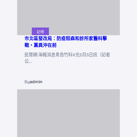
記得
市北區發改局：防疫阻森和診所家醫科擊
戰，黨員沖在前
民眾網·海報消息青島竹科X光2月3日訊（記者
公…
By
admin