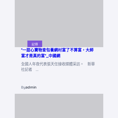
記得
“一甜心寶物查包養網村富了不算富，大師
富才是真的富”_中國網
全國人年夜代表張天任接收媒體采訪。 新華
社記者 …
By
admin