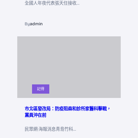
全國人年夜代表張天任接收…
By
admin
記得
市北區發改局：防疫阻森和診所家醫科擊戰，
黨員沖在前
民眾網·海報消息青島竹科…