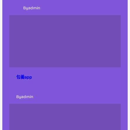
By
admin
包養app
By
admin