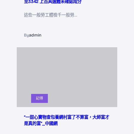
至3342 上百具遺體未確認成分
這些一般勞工體檢千一般勞…
By
admin
記得
“一甜心寶物查包養網村富了不算富，大師富才
是真的富”_中國網