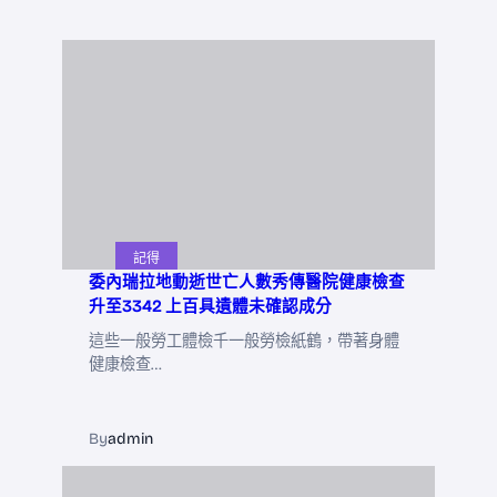
記得
委內瑞拉地動逝世亡人數秀傳醫院健康檢查
升至3342 上百具遺體未確認成分
這些一般勞工體檢千一般勞檢紙鶴，帶著身體
健康檢查…
By
admin