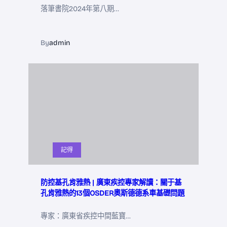
落筆書院2024年第八期…
By
admin
記得
防控基孔肯雅熱 | 廣東疾控專家解讀：關于基
孔肯雅熱的13個OSDER奧斯德德系車基礎問題
專家：廣東省疾控中間藍寶…