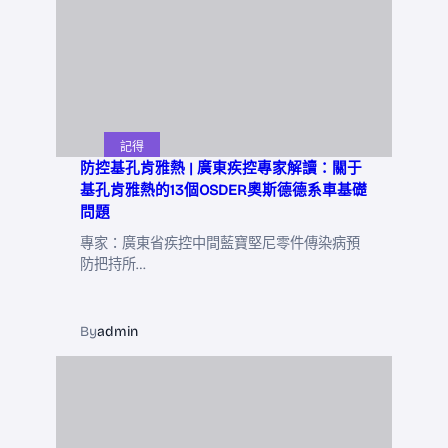
記得
防控基孔肯雅熱 | 廣東疾控專家解讀：關于
基孔肯雅熱的13個OSDER奧斯德德系車基礎
問題
專家：廣東省疾控中間藍寶堅尼零件傳染病預
防把持所…
By
admin