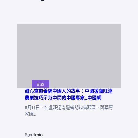
記得
甜心查包養網中國人的故事：中國援盧旺達
農業技巧示范中間的中國專家_中國網
8月14日，在盧旺達南邊省胡包養耶區，菌草專
家陳…
By
admin