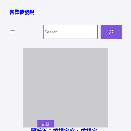
跳
至
喜歡被發現
主
要
Search
內
容
記得