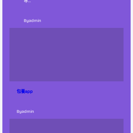
專…
By
admin
包養app
By
admin