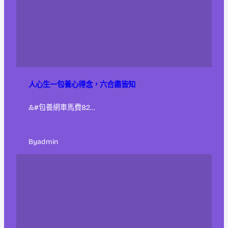
人心生一包養心得念，六合盡皆知
&#包養網車馬費82…
By
admin