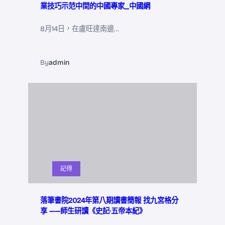
業技巧示范中間的中國專家_中國網
8月14日，在盧旺達南邊…
By
admin
記得
落筆書院2024年第八期讀書簡報 找九宮格分
享 ——師生研讀《史記·五帝本紀》