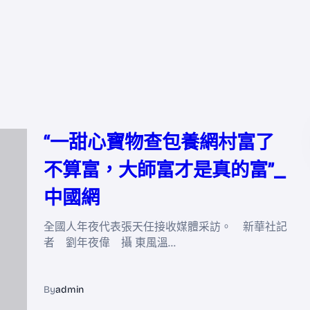
“一甜心寶物查包養網村富了
不算富，大師富才是真的富”_
中國網
全國人年夜代表張天任接收媒體采訪。 新華社記
者 劉年夜偉 攝 東風溫…
By
admin