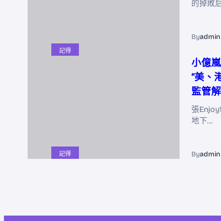
的掉敗
By
admin
記得
小億嵐
“美、
監管解
張Enjo
地下…
By
admin
記得