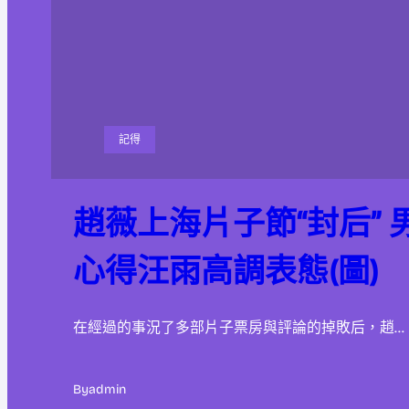
記得
趙薇上海片子節“封后” 
心得汪雨高調表態(圖)
在經過的事況了多部片子票房與評論的掉敗后，趙…
By
admin