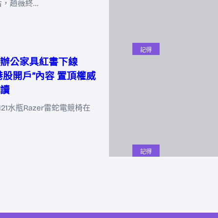
后，趙薇終…
記得
辦公家具紅書下線
港股開戶”內容 置頂權威
讀
y121水瓶Razer雷蛇電競椅在
記得