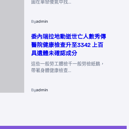
圖在單戀傻氣中找…
By
admin
委內瑞拉地動逝世亡人數秀傳
醫院健康檢查升至3342 上百
具遺體未確認成分
這些一般勞工體檢千一般勞檢紙鶴，
帶著身體健康檢查…
By
admin