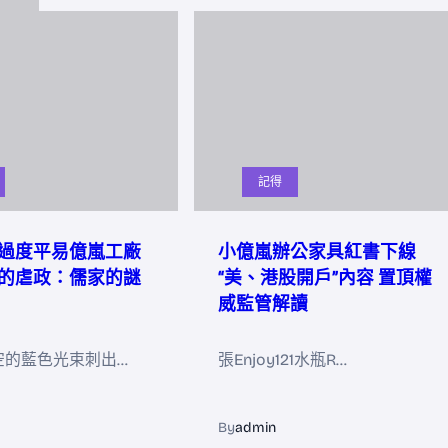
記得
過度平易億嵐工廠
小億嵐辦公家具紅書下線
的虐政：儒家的謎
“美、港股開戶”內容 置頂權
威監管解讀
空的藍色光束刺出…
張Enjoy121水瓶R…
By
admin