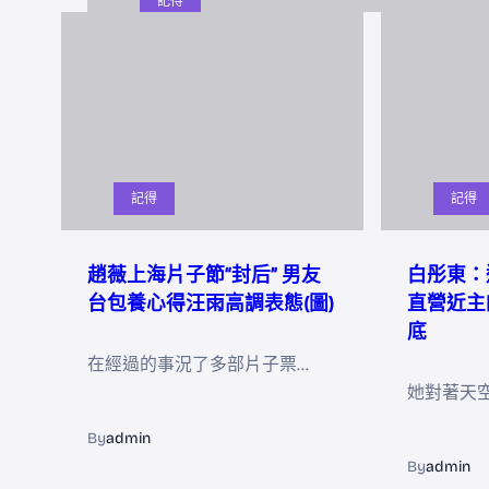
記得
記得
記得
趙薇上海片子節“封后” 男友
白彤東：
台包養心得汪雨高調表態(圖)
直營近主
底
在經過的事況了多部片子票…
她對著天
By
admin
By
admin