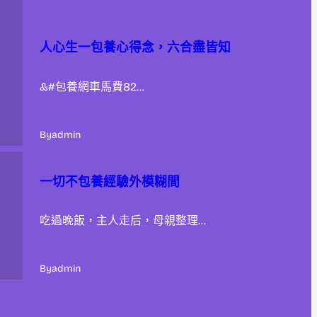
人心生一包養心得念，六合盡皆知
&#包養網車馬費82…
By
admin
一切不包養經驗外模糊間
吃過晚飯，主人走后，母親整理…
By
admin