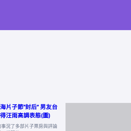
海片子節“封后” 男友台
得汪雨高調表態(圖)
的事況了多部片子票房與評論