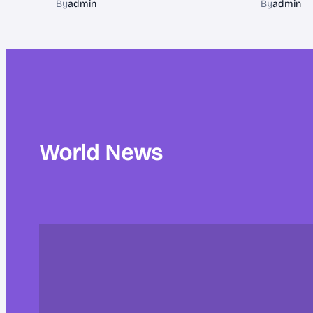
By
admin
By
admin
World News