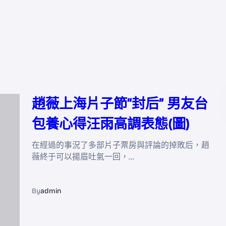
趙薇上海片子節“封后” 男友台
包養心得汪雨高調表態(圖)
在經過的事況了多部片子票房與評論的掉敗后，趙
薇終于可以揚眉吐氣一回，…
By
admin