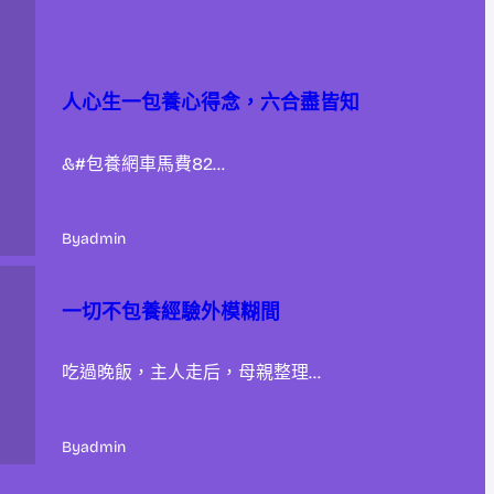
人心生一包養心得念，六合盡皆知
&#包養網車馬費82…
By
admin
一切不包養經驗外模糊間
吃過晚飯，主人走后，母親整理…
By
admin