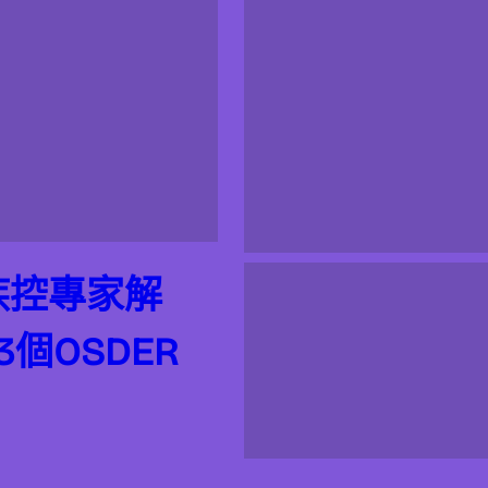
疾控專家解
個OSDER