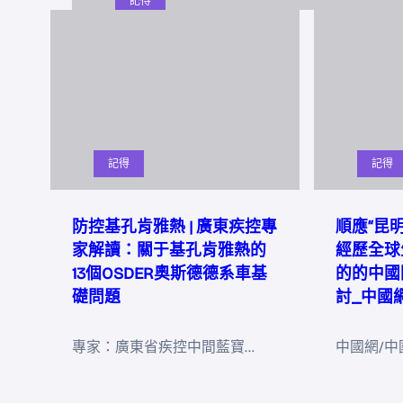
記得
記得
記得
防控基孔肯雅熱 | 廣東疾控專
順應“昆
家解讀：關于基孔肯雅熱的
經歷全球
13個OSDER奧斯德德系車基
的的中國
礎問題
討_中國
專家：廣東省疾控中間藍寶…
中國網/中