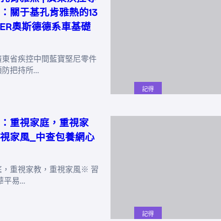
：關于基孔肯雅熱的13
DER奧斯德德系車基礎
廣東省疾控中間藍寶堅尼零件
預防把持所…
記得
：重視家庭，重視家
視家風_中查包養網心
庭，重視家教，重視家風※ 習
華平易…
記得