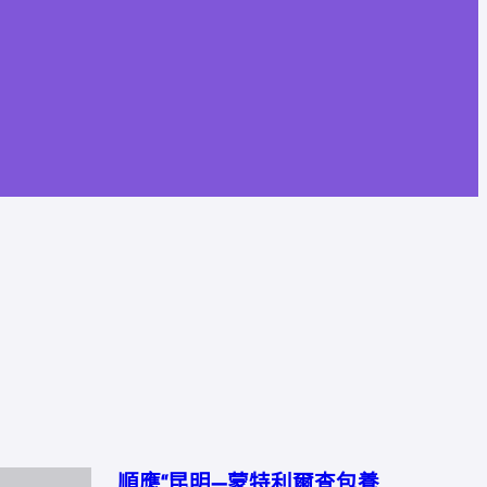
順應“昆明—蒙特利爾查包養