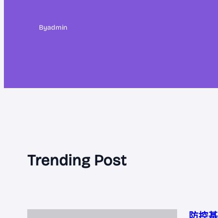
By
admin
Trending Post
防控基