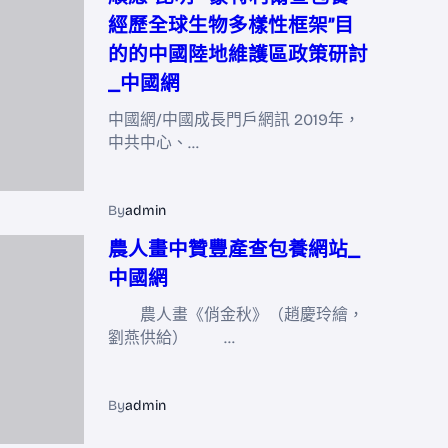
經歷全球生物多樣性框架”目
的的中國陸地維護區政策研討
_中國網
中國網/中國成長門戶網訊 2019年，
中共中心、…
By
admin
農人畫中贊豐產查包養網站_
中國網
農人畫《俏金秋》（趙慶玲繪，
劉燕供給） …
By
admin