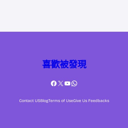
喜歡被發現
Facebook
X
YouTube
WhatsApp
Contact US
Blog
Terms of Use
Give Us Feedbacks