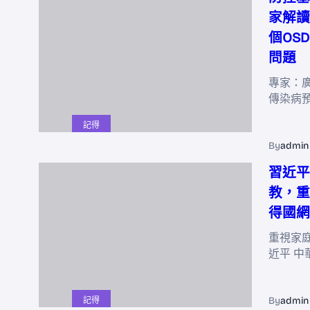
家解讀
個OS
問題
專家：
傳染病
記得
By
admin
習近平
教，重
得國網
重視家
近平 中
By
admin
記得