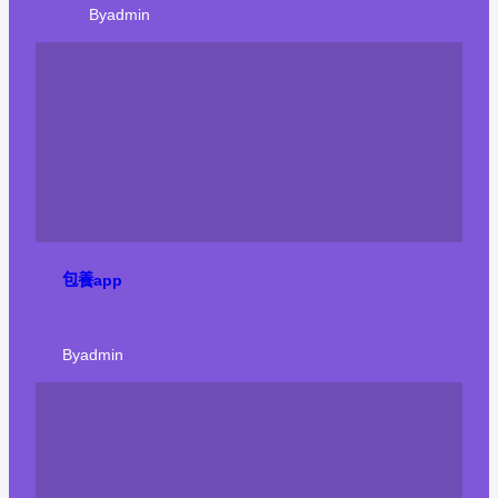
By
admin
包養app
By
admin