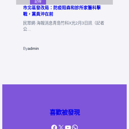
記得
市北區發改局：防疫阻森和診所家醫科擊
戰，黨員沖在前
民眾網·海報消息青島竹科X光2月3日訊（記者
公…
By
admin
喜歡被發現
Facebook
X
YouTube
WhatsApp