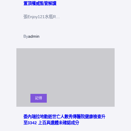
置頂權威監管解讀
張Enjoy121水瓶R…
By
admin
記得
委內瑞拉地動逝世亡人數秀傳醫院健康檢查升
至3342 上百具遺體未確認成分