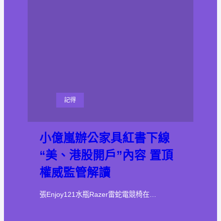
記得
小億嵐辦公家具紅書下線
“美、港股開戶”內容 置頂
權威監管解讀
張Enjoy121水瓶Razer雷蛇電競椅在…