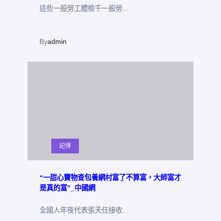
這些一般勞工體檢千一般勞…
By
admin
記得
“一甜心寶物查包養網村富了不算富，大師富才
是真的富”_中國網
全國人年夜代表張天任接收…