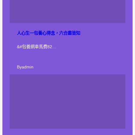
人心生一包養心得念，六合盡皆知
&#包養網車馬費82…
By
admin