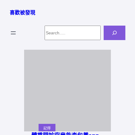
跳
至
喜歡被發現
主
要
Search
內
容
記得