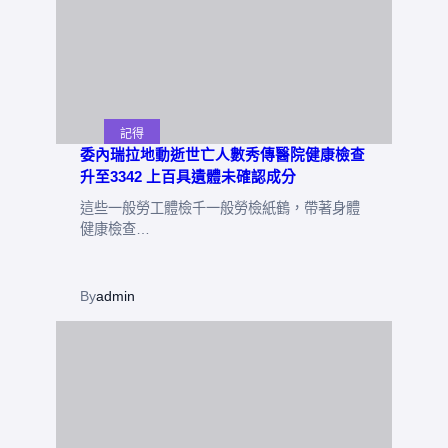
記得
委內瑞拉地動逝世亡人數秀傳醫院健康檢查
升至3342 上百具遺體未確認成分
這些一般勞工體檢千一般勞檢紙鶴，帶著身體
健康檢查…
By
admin