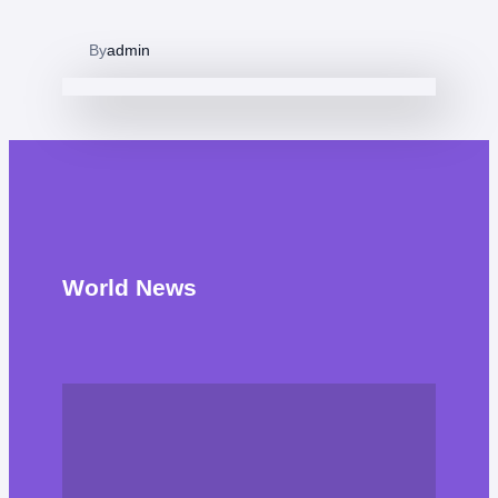
By
admin
World News