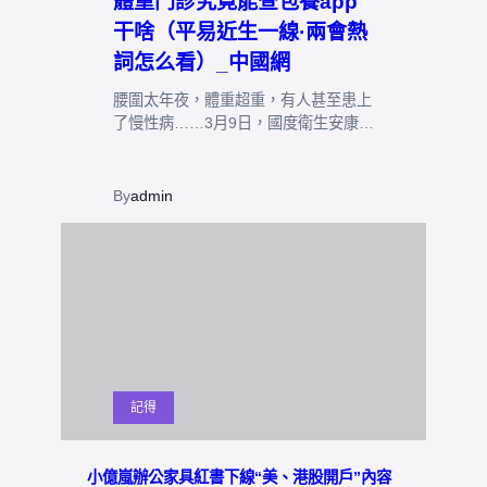
體重門診究竟能查包養app
干啥（平易近生一線·兩會熱
詞怎么看）_中國網
腰圍太年夜，體重超重，有人甚至患上
了慢性病……3月9日，國度衛生安康…
By
admin
記得
小億嵐辦公家具紅書下線“美、港股開戶”內容