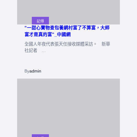
記得
“一甜心寶物查包養網村富了不算富，大師
富才是真的富”_中國網
全國人年夜代表張天任接收媒體采訪。 新華
社記者 …
By
admin