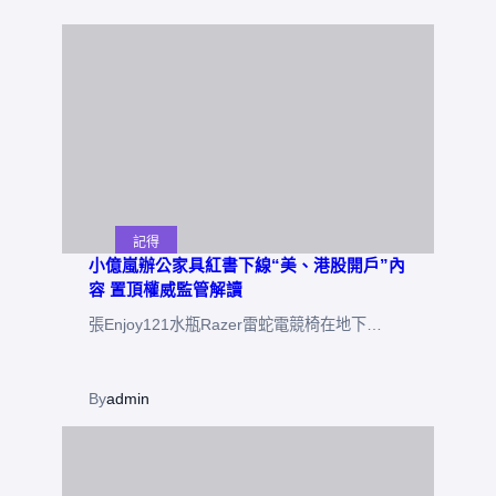
記得
小億嵐辦公家具紅書下線“美、港股開戶”內
容 置頂權威監管解讀
張Enjoy121水瓶Razer雷蛇電競椅在地下…
By
admin