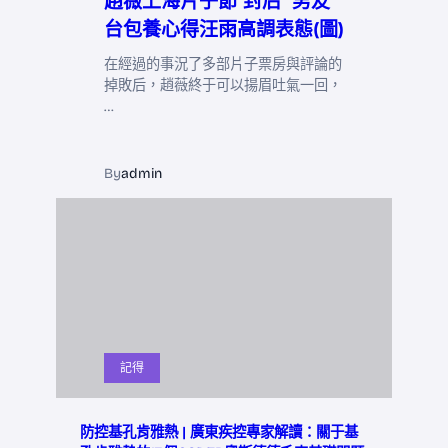
趙薇上海片子節“封后” 男友
台包養心得汪雨高調表態(圖)
在經過的事況了多部片子票房與評論的
掉敗后，趙薇終于可以揚眉吐氣一回，
…
By
admin
記得
防控基孔肯雅熱 | 廣東疾控專家解讀：關于基