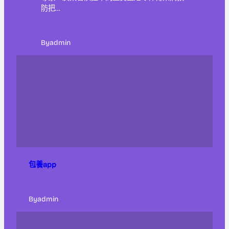
防把…
By
admin
包養app
By
admin