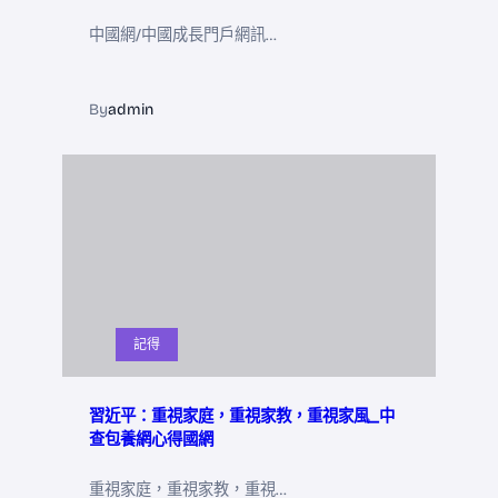
中國網/中國成長門戶網訊…
By
admin
記得
習近平：重視家庭，重視家教，重視家風_中
查包養網心得國網
重視家庭，重視家教，重視…