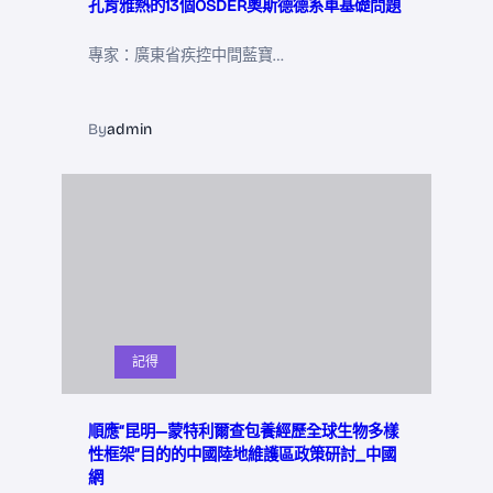
孔肯雅熱的13個OSDER奧斯德德系車基礎問題
專家：廣東省疾控中間藍寶…
By
admin
記得
順應“昆明—蒙特利爾查包養經歷全球生物多樣
性框架”目的的中國陸地維護區政策研討_中國
網