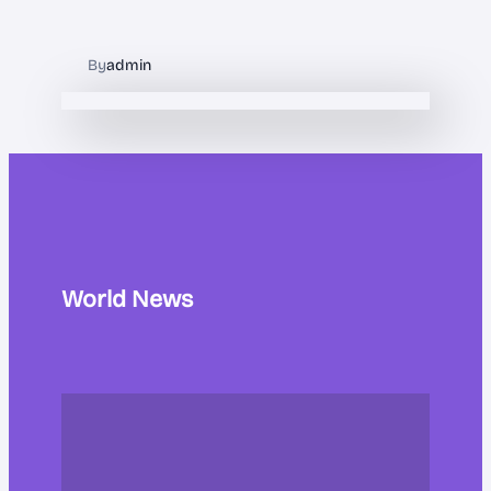
By
admin
World News