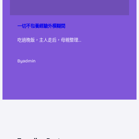
一切不包養經驗外模糊間
吃過晚飯，主人走后，母親整理…
By
admin