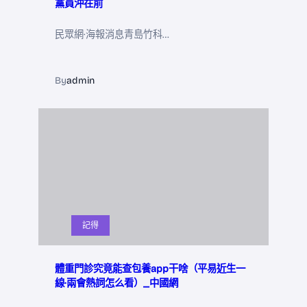
黨員沖在前
民眾網·海報消息青島竹科…
By
admin
記得
體重門診究竟能查包養app干啥（平易近生一
線·兩會熱詞怎么看）_中國網