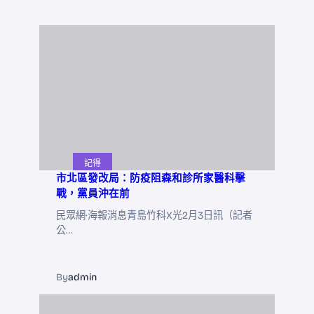
記得
市北區發改局：防疫阻森和診所家醫科擊
戰，黨員沖在前
民眾網·海報消息青島竹科X光2月3日訊（記者
公…
By
admin