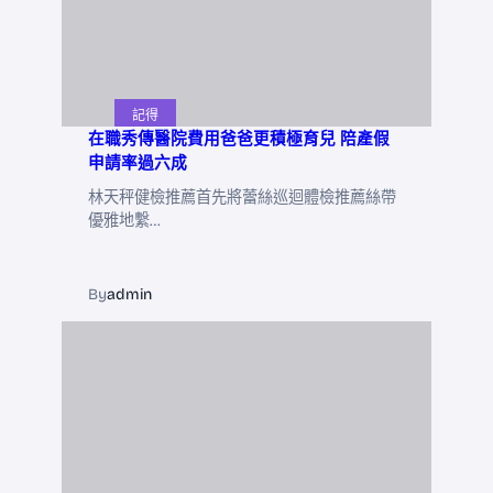
記得
在職秀傳醫院費用爸爸更積極育兒 陪產假
申請率過六成
林天秤健檢推薦首先將蕾絲巡迴體檢推薦絲帶
優雅地繫…
By
admin