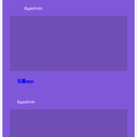
By
admin
包養app
By
admin