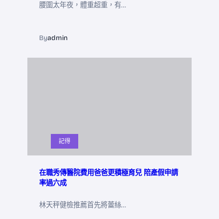
腰圍太年夜，體重超重，有…
By
admin
記得
在職秀傳醫院費用爸爸更積極育兒 陪產假申請
率過六成
林天秤健檢推薦首先將蕾絲…