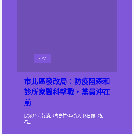
記得
市北區發改局：防疫阻森和
診所家醫科擊戰，黨員沖在
前
民眾網·海報消息青島竹科X光2月3日訊（記
者…