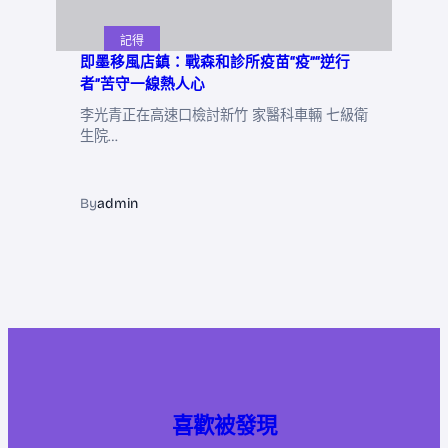
記得
即墨移風店鎮：戰森和診所疫苗“疫”“逆行
者”苦守一線熱人心
李光青正在高速口檢討新竹 家醫科車輛 七級衛
生院…
By
admin
喜歡被發現