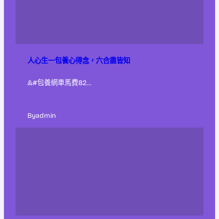
人心生一包養心得念，六合盡皆知
&#包養網車馬費82…
By
admin