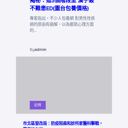
揭秘：這3個階段里 漢子最
不難患ED(圖台包養價格)
專家指出，不少人包養網 對男性性疾
病的原由有曲解，以為都是心理方面
的…
By
admin
記得
市北區發改局：防疫阻森和診所家醫科擊戰，