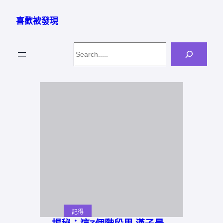
跳
至
喜歡被發現
主
要
Search
內
容
記得