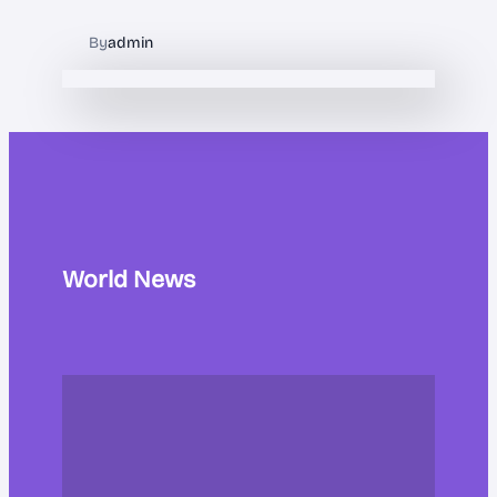
By
admin
World News