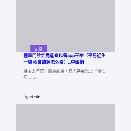
記得
體重門診究竟能查包養app干啥（平易近生
一線·兩會熱詞怎么看）_中國網
腰圍太年夜，體重超重，有人甚至患上了慢性
病……3…
By
admin