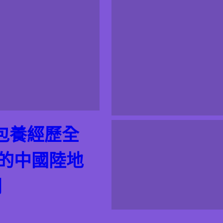
包養經歷全
的的中國陸地
網