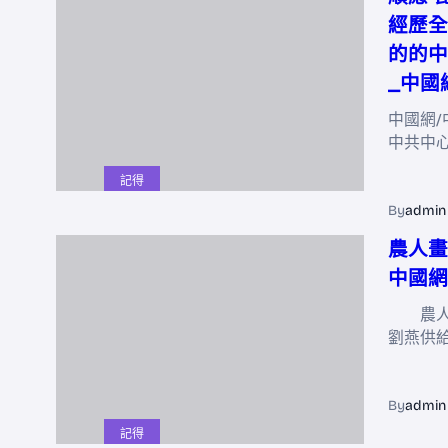
經歷全
的的中
_中國
中國網/
中共中
記得
By
admin
農人畫
中國網
農人畫
劉燕供
By
admin
記得