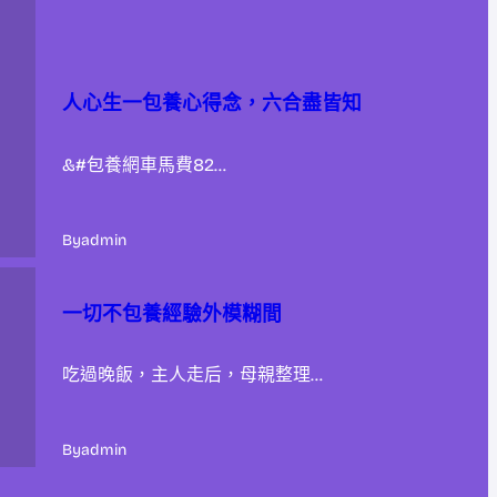
人心生一包養心得念，六合盡皆知
&#包養網車馬費82…
By
admin
一切不包養經驗外模糊間
吃過晚飯，主人走后，母親整理…
By
admin