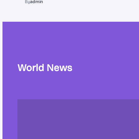
By
admin
World News