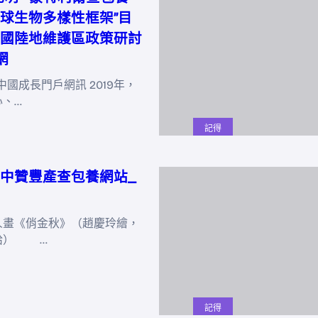
球生物多樣性框架”目
國陸地維護區政策研討
網
中國成長門戶網訊 2019年，
心、…
記得
中贊豐產查包養網站_
《俏金秋》（趙慶玲繪，
給） …
記得