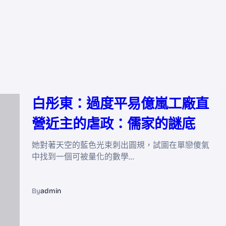
白彤東：過度平易億嵐工廠直
營近主的虐政：儒家的謎底
她對著天空的藍色光束刺出圓規，試圖在單戀傻氣
中找到一個可被量化的數學…
By
admin