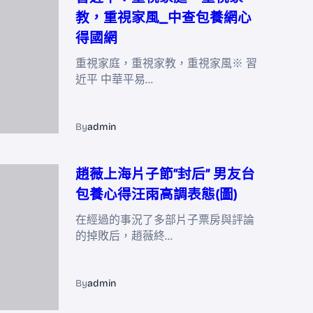
教，重視家風_中查包養網心
得國網
重視家庭，重視家教，重視家風※ 習
近平 中華平易…
By
admin
趙薇上海片子節“封后” 男友台
包養心得汪雨高調表態(圖)
在經過的事況了多部片子票房與評論
的掉敗后，趙薇終…
By
admin