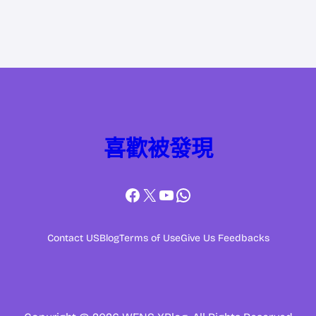
喜歡被發現
Facebook
X
YouTube
WhatsApp
Contact US
Blog
Terms of Use
Give Us Feedbacks