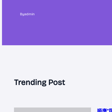
By
admin
Trending Post
順應“