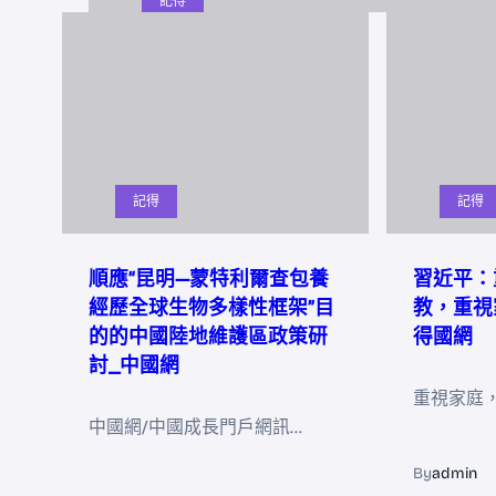
記得
記得
記得
順應“昆明—蒙特利爾查包養
習近平：
經歷全球生物多樣性框架”目
教，重視
的的中國陸地維護區政策研
得國網
討_中國網
重視家庭
中國網/中國成長門戶網訊…
By
admin