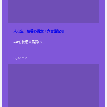
人心生一包養心得念，六合盡皆知
&#包養網車馬費82…
By
admin