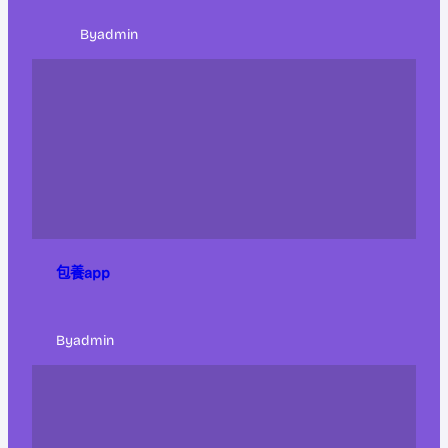
By
admin
包養app
By
admin