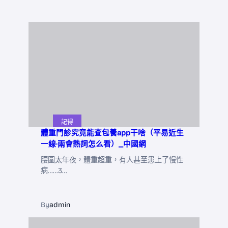
記得
體重門診究竟能查包養app干啥（平易近生
一線·兩會熱詞怎么看）_中國網
腰圍太年夜，體重超重，有人甚至患上了慢性
病……3…
By
admin