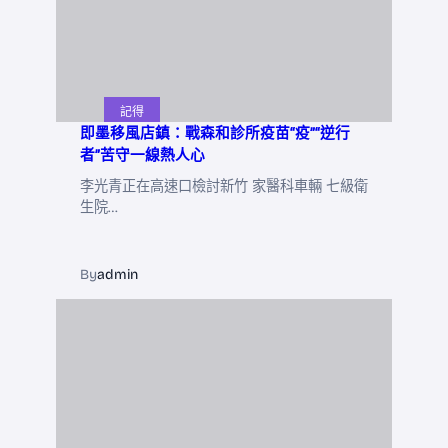
記得
即墨移風店鎮：戰森和診所疫苗“疫”“逆行
者”苦守一線熱人心
李光青正在高速口檢討新竹 家醫科車輛 七級衛
生院…
By
admin