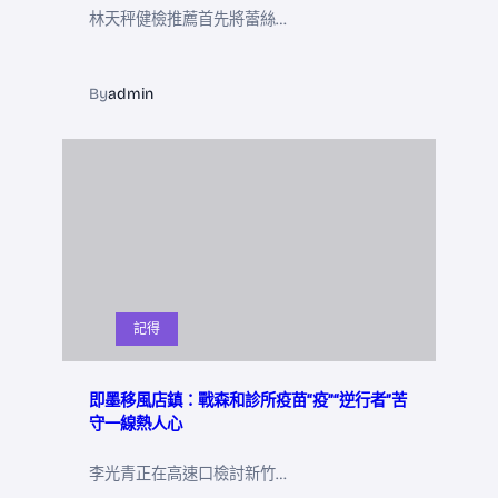
林天秤健檢推薦首先將蕾絲…
By
admin
記得
即墨移風店鎮：戰森和診所疫苗“疫”“逆行者”苦
守一線熱人心
李光青正在高速口檢討新竹…