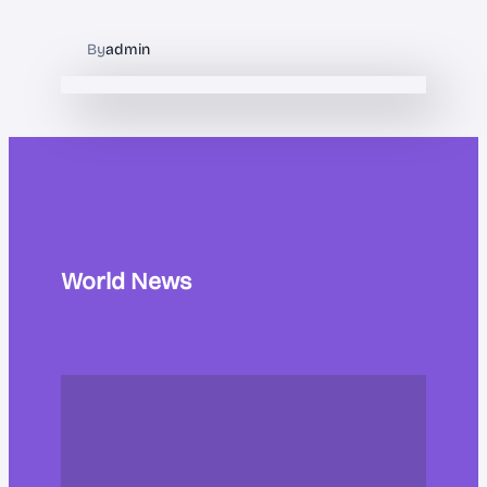
By
admin
World News