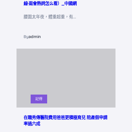
線·兩會熱詞怎么看）_中國網
腰圍太年夜，體重超重，有…
By
admin
記得
在職秀傳醫院費用爸爸更積極育兒 陪產假申請
率過六成