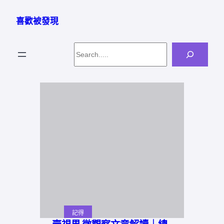
跳
至
喜歡被發現
主
要
Search
內
容
記得