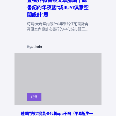
壹視界·微觀察文章解讀｜總
書記的年夜國“城JIUYI俱意空
間設計”思
時隔1天母室內設計0年樂齡住宅設計再
禪風室內設計次舉行的中心城市藍玉…
By
admin
記得
體重門診究竟能查包養app干啥（平易近生一