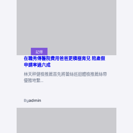
記得
在職秀傳醫院費用爸爸更積極育兒 陪產假
申請率過六成
林天秤健檢推薦首先將蕾絲巡迴體檢推薦絲帶
優雅地繫…
By
admin