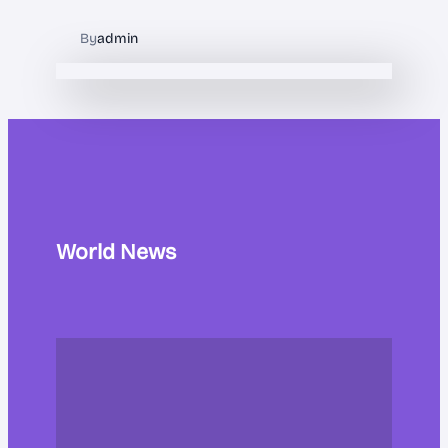
By
admin
World News