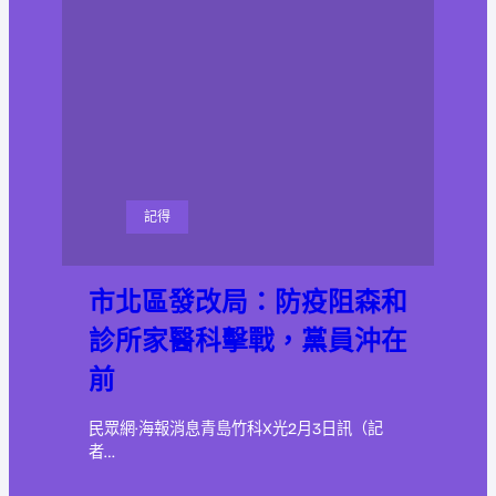
記得
市北區發改局：防疫阻森和
診所家醫科擊戰，黨員沖在
前
民眾網·海報消息青島竹科X光2月3日訊（記
者…