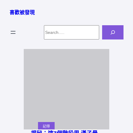
跳
至
喜歡被發現
主
要
Search
內
容
記得