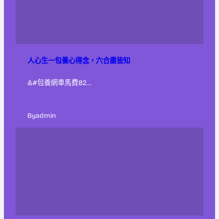
人心生一包養心得念，六合盡皆知
&#包養網車馬費82…
By
admin