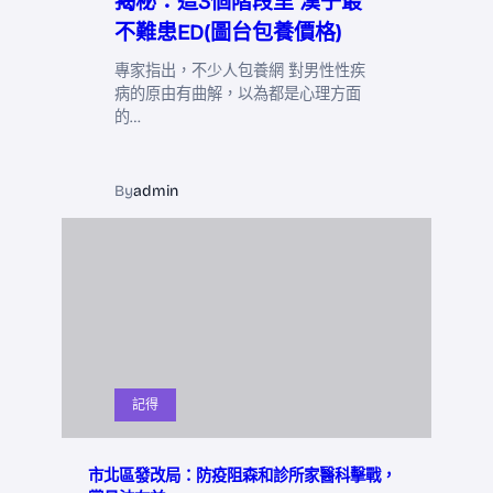
揭秘：這3個階段里 漢子最
不難患ED(圖台包養價格)
專家指出，不少人包養網 對男性性疾
病的原由有曲解，以為都是心理方面
的…
By
admin
記得
市北區發改局：防疫阻森和診所家醫科擊戰，