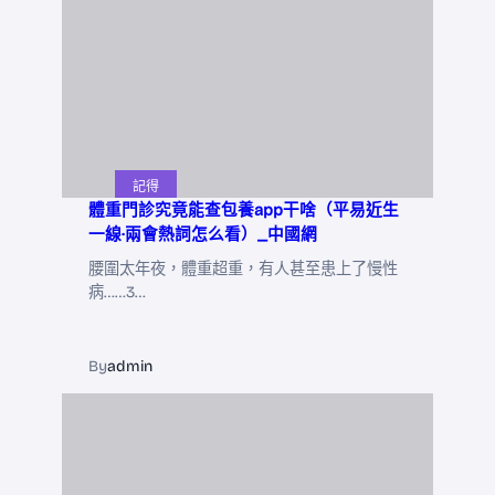
記得
體重門診究竟能查包養app干啥（平易近生
一線·兩會熱詞怎么看）_中國網
腰圍太年夜，體重超重，有人甚至患上了慢性
病……3…
By
admin