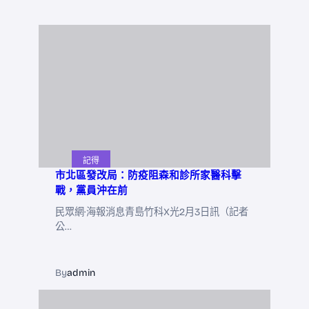
記得
市北區發改局：防疫阻森和診所家醫科擊
戰，黨員沖在前
民眾網·海報消息青島竹科X光2月3日訊（記者
公…
By
admin