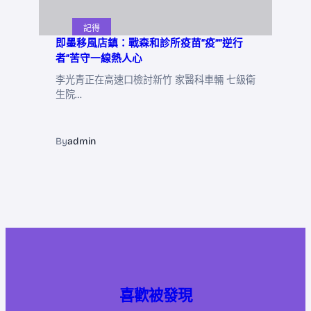
記得
即墨移風店鎮：戰森和診所疫苗“疫”“逆行
者”苦守一線熱人心
李光青正在高速口檢討新竹 家醫科車輛 七級衛
生院…
By
admin
喜歡被發現