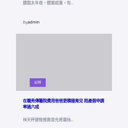
腰圍太年夜，體重超重，有…
By
admin
記得
在職秀傳醫院費用爸爸更積極育兒 陪產假申請
率過六成
林天秤健檢推薦首先將蕾絲…