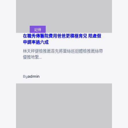
記得
在職秀傳醫院費用爸爸更積極育兒 陪產假
申請率過六成
林天秤健檢推薦首先將蕾絲巡迴體檢推薦絲帶
優雅地繫…
By
admin