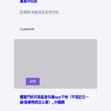
黨員沖在前
民眾網·海報消息青島竹科…
By
admin
記得
體重門診究竟能查包養app干啥（平易近生一
線·兩會熱詞怎么看）_中國網