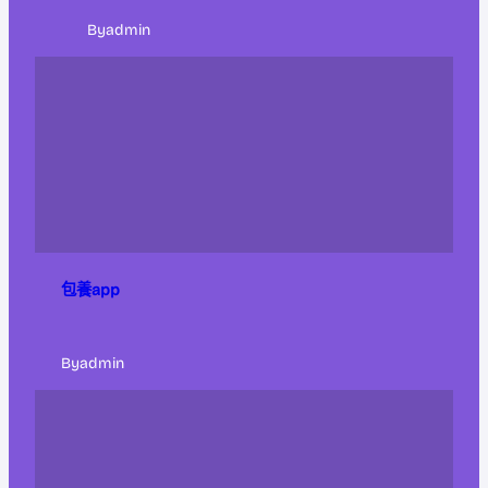
By
admin
包養app
By
admin