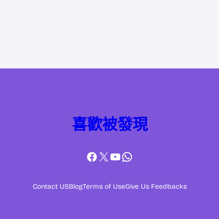
喜歡被發現
Facebook
X
YouTube
WhatsApp
Contact US
Blog
Terms of Use
Give Us Feedbacks