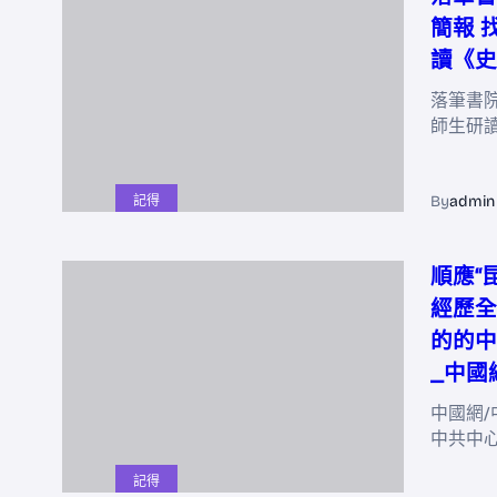
簡報 
讀《史
落筆書院
師生研
By
admin
記得
順應“
經歷全
的的中
_中國
中國網/
中共中
記得