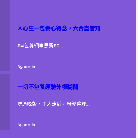
人心生一包養心得念，六合盡皆知
&#包養網車馬費82…
By
admin
一切不包養經驗外模糊間
吃過晚飯，主人走后，母親整理…
By
admin