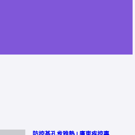
防控基孔肯雅熱 | 廣東疾控專