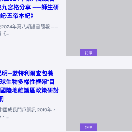
找九宮格分享 ——師生研
記·五帝本紀》
2024年第八期讀書簡報 ——
讀《…
記得
昆明—蒙特利爾查包養
球生物多樣性框架”目
國陸地維護區政策研討
網
中國成長門戶網訊 2019年，
心、…
記得