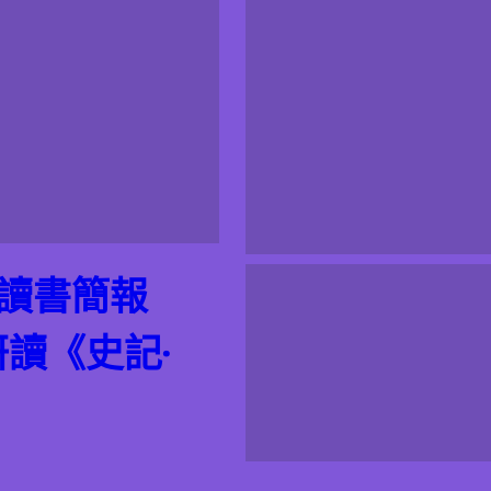
期讀書簡報
研讀《史記·