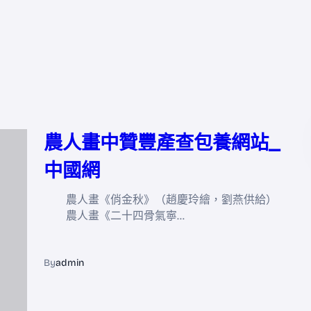
農人畫中贊豐產查包養網站_
中國網
農人畫《俏金秋》（趙慶玲繪，劉燕供給）
農人畫《二十四骨氣寧…
By
admin