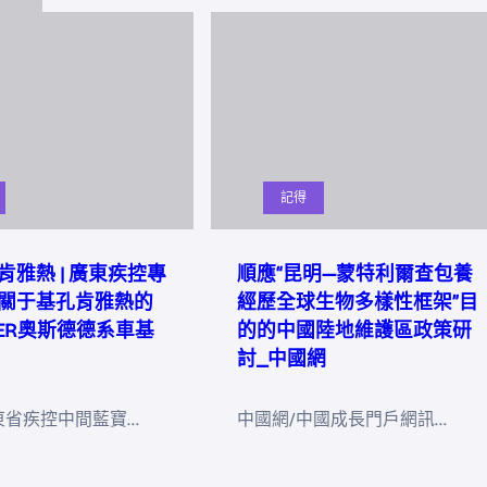
記得
肯雅熱 | 廣東疾控專
順應“昆明—蒙特利爾查包養
關于基孔肯雅熱的
經歷全球生物多樣性框架”目
DER奧斯德德系車基
的的中國陸地維護區政策研
討_中國網
東省疾控中間藍寶…
中國網/中國成長門戶網訊…