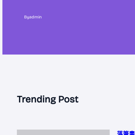
By
admin
Trending Post
落筆書