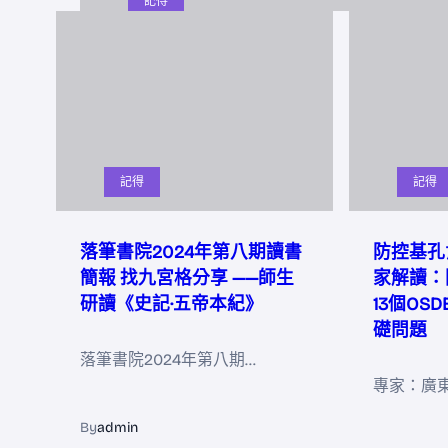
記得
記得
記得
落筆書院2024年第八期讀書
防控基孔
簡報 找九宮格分享 ——師生
家解讀：
研讀《史記·五帝本紀》
13個OS
礎問題
落筆書院2024年第八期…
專家：廣
By
admin