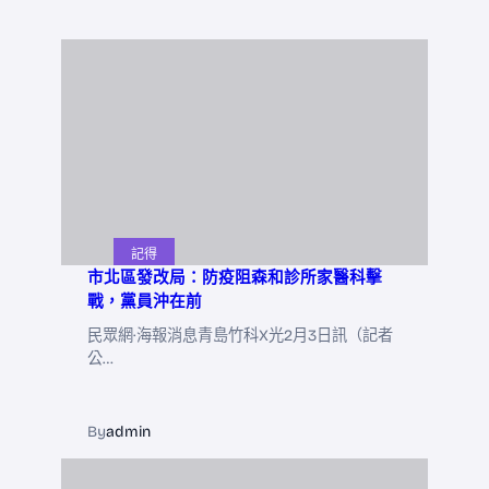
記得
市北區發改局：防疫阻森和診所家醫科擊
戰，黨員沖在前
民眾網·海報消息青島竹科X光2月3日訊（記者
公…
By
admin