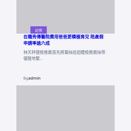
記得
在職秀傳醫院費用爸爸更積極育兒 陪產假
申請率過六成
林天秤健檢推薦首先將蕾絲巡迴體檢推薦絲帶
優雅地繫…
By
admin