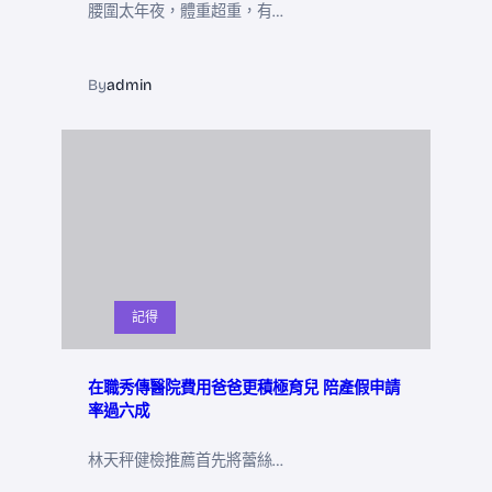
腰圍太年夜，體重超重，有…
By
admin
記得
在職秀傳醫院費用爸爸更積極育兒 陪產假申請
率過六成
林天秤健檢推薦首先將蕾絲…