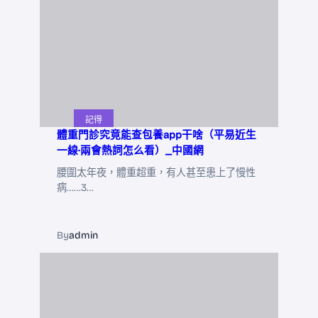
記得
體重門診究竟能查包養app干啥（平易近生
一線·兩會熱詞怎么看）_中國網
腰圍太年夜，體重超重，有人甚至患上了慢性
病……3…
By
admin