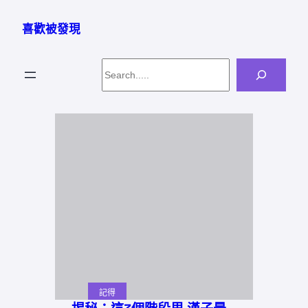
跳
至
喜歡被發現
主
要
Search
內
容
記得