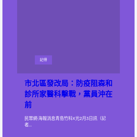
記得
市北區發改局：防疫阻森和
診所家醫科擊戰，黨員沖在
前
民眾網·海報消息青島竹科X光2月3日訊（記
者…