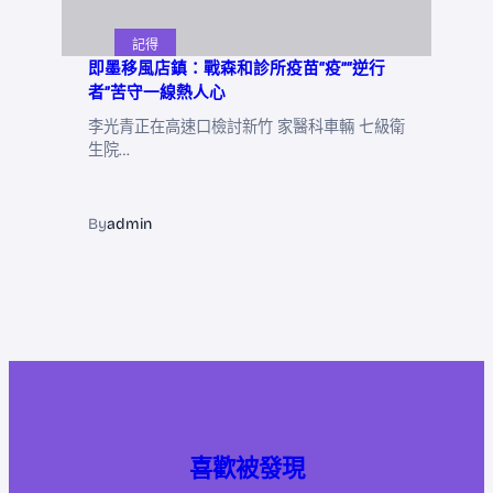
記得
即墨移風店鎮：戰森和診所疫苗“疫”“逆行
者”苦守一線熱人心
李光青正在高速口檢討新竹 家醫科車輛 七級衛
生院…
By
admin
喜歡被發現