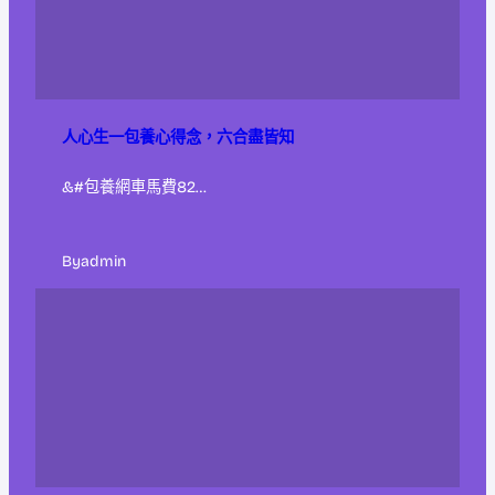
人心生一包養心得念，六合盡皆知
&#包養網車馬費82…
By
admin