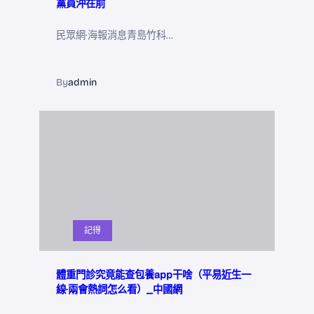
黨員沖在前
民眾網·海報消息青島竹科…
By
admin
記得
體重門診究竟能查包養app干啥（平易近生一
線·兩會熱詞怎么看）_中國網