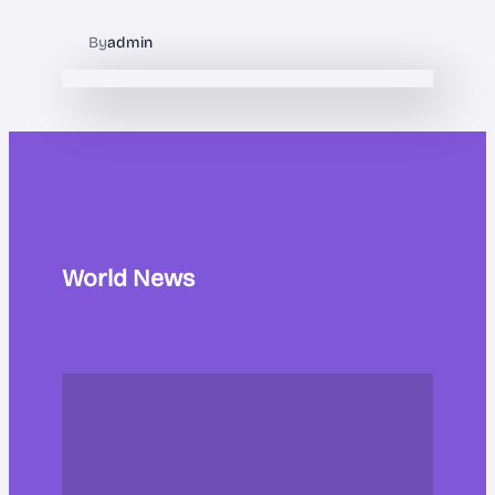
By
admin
World News