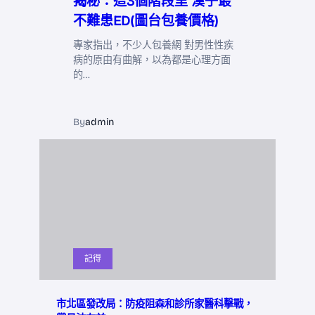
揭秘：這3個階段里 漢子最
不難患ED(圖台包養價格)
專家指出，不少人包養網 對男性性疾
病的原由有曲解，以為都是心理方面
的…
By
admin
記得
市北區發改局：防疫阻森和診所家醫科擊戰，