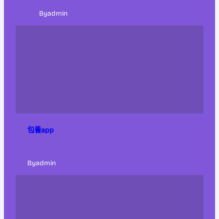
By
admin
包養app
By
admin