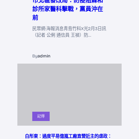
市北區發改局：防疫阻森和
診所家醫科擊戰，黨員沖在
前
民眾網·海報消息青島竹科X光2月3日訊
（記者 公俐 通信員 王禎）防…
By
admin
記得
白彤東：過度平易億嵐工廠直營近主的虐政：