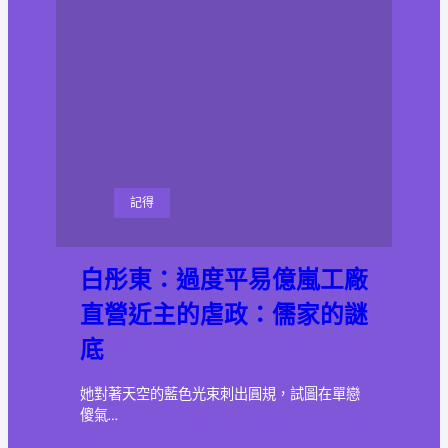
記得
白彤東：過度平易億嵐工廠
直營近主的虐政：儒家的謎
底
她對著天空的藍色光束刺出圓規，試圖在單戀
傻氣…