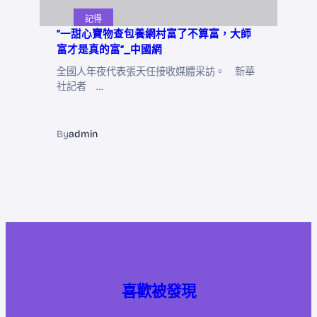
記得
“一甜心寶物查包養網村富了不算富，大師
富才是真的富”_中國網
全國人年夜代表張天任接收媒體采訪。 新華
社記者 …
By
admin
喜歡被發現