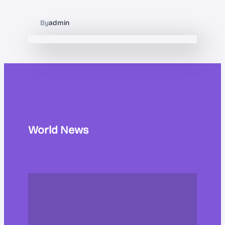
By
admin
World News