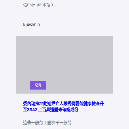
張Enjoy121水瓶R…
By
admin
記得
委內瑞拉地動逝世亡人數秀傳醫院健康檢查升
至3342 上百具遺體未確認成分
這些一般勞工體檢千一般勞…