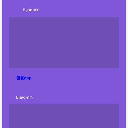
By
admin
包養app
By
admin