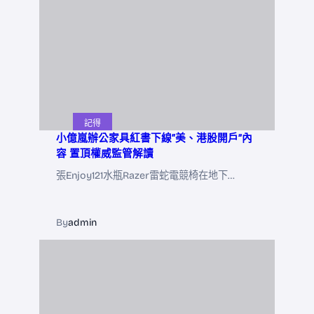
記得
小億嵐辦公家具紅書下線“美、港股開戶”內
容 置頂權威監管解讀
張Enjoy121水瓶Razer雷蛇電競椅在地下…
By
admin