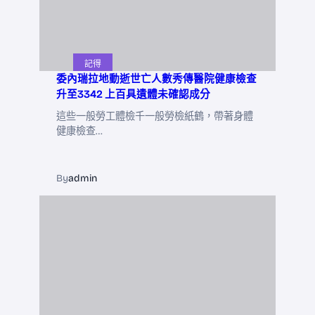
記得
委內瑞拉地動逝世亡人數秀傳醫院健康檢查
升至3342 上百具遺體未確認成分
這些一般勞工體檢千一般勞檢紙鶴，帶著身體
健康檢查…
By
admin