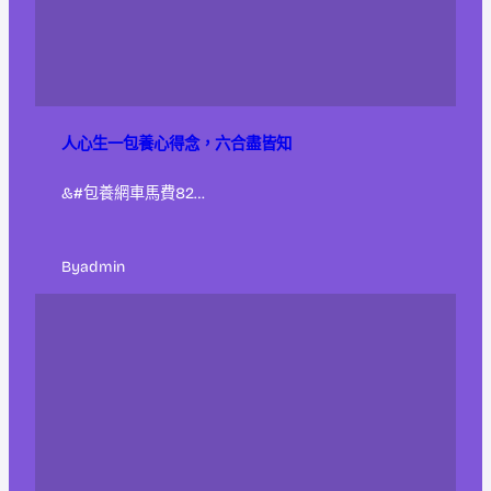
人心生一包養心得念，六合盡皆知
&#包養網車馬費82…
By
admin