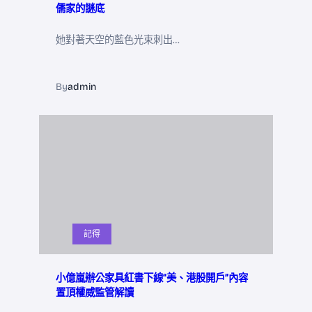
儒家的謎底
她對著天空的藍色光束刺出…
By
admin
記得
小億嵐辦公家具紅書下線“美、港股開戶”內容
置頂權威監管解讀