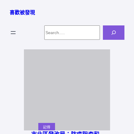
跳
至
喜歡被發現
主
要
Search
內
容
記得