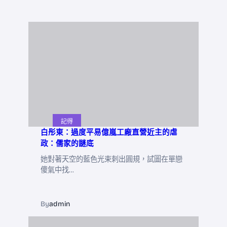
記得
白彤東：過度平易億嵐工廠直營近主的虐
政：儒家的謎底
她對著天空的藍色光束刺出圓規，試圖在單戀
傻氣中找…
By
admin