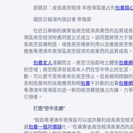
原題目：成長高空經濟 年夜灣區搶占先
包養甜
國民日報海內版記者 柴逸扉
在近日舉辦的廣東省高空經濟高東西的品質成長
灣區高空經濟財產同盟正式成立。該同盟將努力于晉
長高空設備制造、增進高空場景利用以及推進高空焦
推進粵港澳年夜灣區高空經濟的高東西的品質成長。
包養女人
淺顯而言，高空泛指距地立體垂
包養網
的空域；高空經濟就是底本人們在空中停止的生涯、
動，可以更不受拘束地在高空停止。從各類飛翔器的
及制造基地的扶植應用到相
包養
干計劃的出臺
包養網
粵港澳年夜灣區在這一新的經濟賽道搶占先機，力爭
引領者。
打造“空中走廊”
“假如粵港澳年夜灣區可以或許勝利成長高空經
感
包養一個月價錢
化。”在廣東省高空經濟高東西的