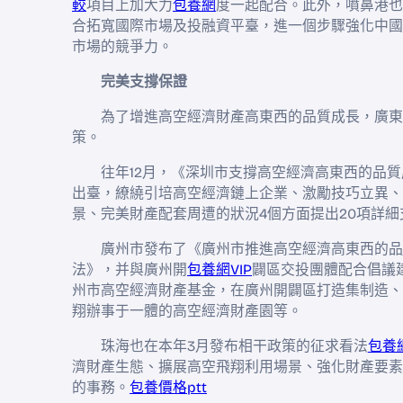
較
項目上加大力
包養網
度一起配合。此外，噴鼻港也
合拓寬國際市場及投融資平臺，進一個步驟強化中國
市場的競爭力。
完美支撐保證
為了增進高空經濟財產高東西的品質成長，廣東
策。
往年12月，《深圳市支撐高空經濟高東西的品
出臺，繚繞引培高空經濟鏈上企業、激勵技巧立異、
景、完美財產配套周遭的狀況4個方面提出20項詳細
廣州市發布了《廣州市推進高空經濟高東西的品
法》，并與廣州開
包養網VIP
闢區交投團體配合倡議建
州市高空經濟財產基金，在廣州開闢區打造集制造、
翔辦事于一體的高空經濟財產園等。
珠海也在本年3月發布相干政策的征求看法
包養
濟財產生態、擴展高空飛翔利用場景、強化財產要素
的事務。
包養價格ptt