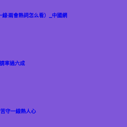
一線·兩會熱詞怎么看）_中國網
申請率過六成
”苦守一線熱人心