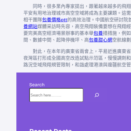
同時，很多業內專家提出，跟著越來越多的飛翔
平安有用地治理城市高空空域將成為主要課題。這需
相干團隊
包養價格ptt
的高效治理。中國航空研討院
養網站
媒體采訪時先容，高空飛翔裝備要想在飛翔經
要完美高空經濟場景辦事的基本舉
包養
措措施，例如
間、數據中間、起降停機坪、高
包養甜心網
空航線劃
對此，在本年的廣東省兩會上，平易近進廣東省
夜灣區打形成全國高空改造試點示范區，慢慢調劑和
路況空域飛翔規管限制，和諧處理港澳與邊疆航空管
Search