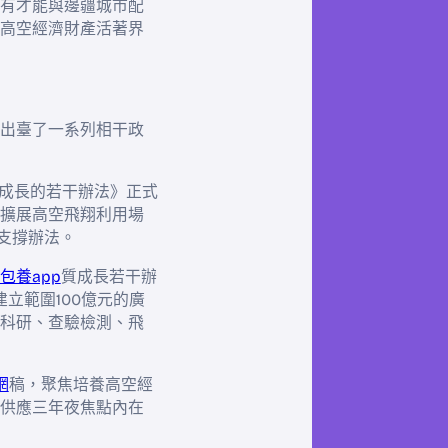
有才能與邊疆城市配
高空經濟財產活著界
出臺了一系列相干政
質成長的若干辦法》正式
擴展高空飛翔利用場
支撐辦法。
包養app
質成長若干辦
立範圍100億元的廣
科研、查驗檢測、飛
網
稿，聚焦培養高空經
供應三年夜焦點內在