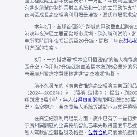
國工程院院士劉年夜響表現，一方面，年夜灣區經濟
有進步前輩的制造業財產系統和一流的立異動能支持
夜灣區成長高空經濟利用場景浩繁，潛伏市場需求宏
本年2月，全球首個跨海跨城的電動垂直起降航
港澳年夜灣區主要節點城市深圳、珠海勝利試航，將
車所需時間年夜幅延長至20分鐘，開啟了年夜
甜心
用方面的摸索。
3月，一架搭載著“標本公用恒溫箱”的無人機從
區升空，僅用時7分鐘就將血液標本送到5公里外的
志著廣州醫療物質運輸進進“高空速遞”時期。
前不久發布的《廣東省推進高空經濟高東西的品
（2024—2026年）》（簡稱《計劃》）提出，到2
翔到達15萬小時，無人
台灣包養網
機飛翔到達350
況、高空物流、全空間無人系統等試點示范獲得積極
在高空經濟利用場景方面，廣州已有了一些初步
于廣州開闢區的企業億航智能已率先取得國度平易近
無人駕駛航空器型號及格證、
包養合約
尺度適航證和