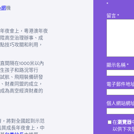
*
心網
機
留言
*
年夜會上，粵港澳年夜
陞高空治理辦事、成
點技巧攻關和利用，
直間隔在1000米以內
顯示名稱
*
生孩子和路況等行
試航、飛翔裝備研發
、財產同盟的成立，
電子郵件地
成為高空經濟財產的
個人網站網
濟，將對全國起到示范
在
瀏覽器
品質成長年夜會上，中
以供下次