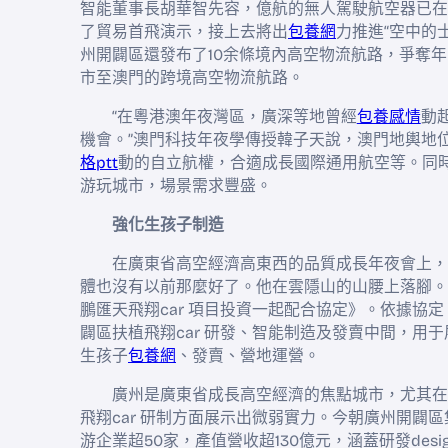
智能董事長胡華智先容，億航的無人駕駛航空器已在
了貿易首飛演示，接上去將出
包養網
力推進“空中的
州開闢區還發布了10余條境內高空物流航路，爭奪
市至澳門的跨境高空物流航路。
“在粵港澳年夜灣區，廣深等地曾經
包養感情
動
機會。”澳門科技年夜學傳授韓子天說，澳門地輿地
格ptt
動的自立航權，合適成長國際通用航空等。同
游玩城市，場景需求豐盛。
強化生孩子制造
在廣東省高空經濟高東西的品質成長年夜會上，
體也沒有以前那麼好了。他在雲隱山的山腰上落腳。
鵬匯天飛翔car 項目投資一起配合協定》。依據協
闢區扶植飛翔car 研發、智能制造及發賣中間，用于展
生孩子
包養網
、發賣、營地運營。
廣州是廣東省成長高空經濟的焦點城市，尤其在
飛翔car 研制方面展示出微弱實力。今朝廣州開闢
游企業超50家，產值營收超130億元，涵蓋研發des