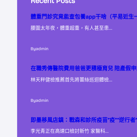
Recent Posts
體重門診究竟能查包養app干啥（平易近生
腰圍太年夜，體重超重，有人甚至患…
By
admin
在職秀傳醫院費用爸爸更積極育兒 陪產假
林天秤健檢推薦首先將蕾絲巡迴體檢…
By
admin
即墨移風店鎮：戰森和診所疫苗“疫”“逆行者
李光青正在高速口檢討新竹 家醫科…