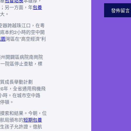
基
包養站長
本雄厚，
；另一方面，年
包養
大。
空器跨越珠江口，在粵
底本約2小時的空中開
花園
灣區在“高空經濟”利
廣州開闢區病院南崗院
另一院區停止查驗，標
質成長舉動計劃
026年，全省通用飛機飛
萬小時。在城市空中路
停頓。
摸索和結果。今朝，位
航局頒布的
短期包養
生孩子允許證。億航