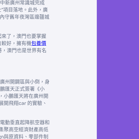
中新廣州常識城完成
士”項目落地。此外，廣
年內守舊年夜灣區邊疆城
起來了，澳門也要掌握
位較好，擁有機
包養價
時，澳門也是世界有名
廣州開闢區與小倒，身
鵬匯天正式簽署《小
定，小鵬匯天將在廣州開
開飛翔car 的實驗、
電動垂直起降航空器和
區集聚高空經濟財產高低
ign與原資料、零部件制