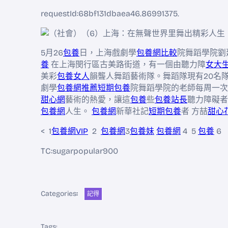
requestId:68bf131dbaea46.86991375.
5月26
包養
日，上海戲劇學
包養網比較
院舞蹈學院劉
養
在上海閔行區古美路街道，有一個由聽力障
女大
美彩
包養女人
韻聾人舞蹈藝術隊。舞蹈隊現有20名隊
劇學
包養網推薦
短期包養
院舞蹈學院的老師每周一次
甜心網
藝術的熱愛，讓這
包養
些
包養站長
聽力障礙者
包養網
人生。
包養網
新華社記
短期包養
者 方喆
甜心
< 1
包養網VIP
2
包養網
3
包養妹
包養網
4 5
包養
6
TC:sugarpopular900
Categories
:
記得
Tags: