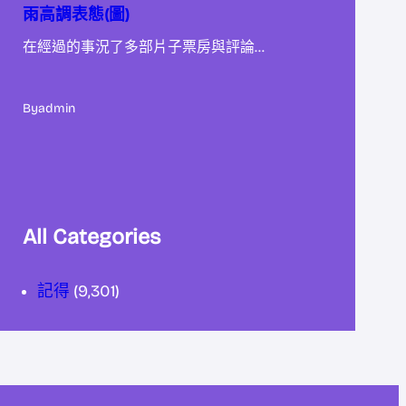
雨高調表態(圖)
在經過的事況了多部片子票房與評論…
By
admin
All Categories
記得
(9,301)