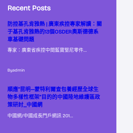
Recent Posts
防控基孔肯雅熱 | 廣東疾控專家解讀：關
于基孔肯雅熱的13個OSDER奧斯德德系
車基礎問題
專家：廣東省疾控中間藍寶堅尼零件…
By
admin
順應“昆明—蒙特利爾查包養經歷全球生
物多樣性框架”目的的中國陸地維護區政
策研討_中國網
中國網/中國成長門戶網訊 201…