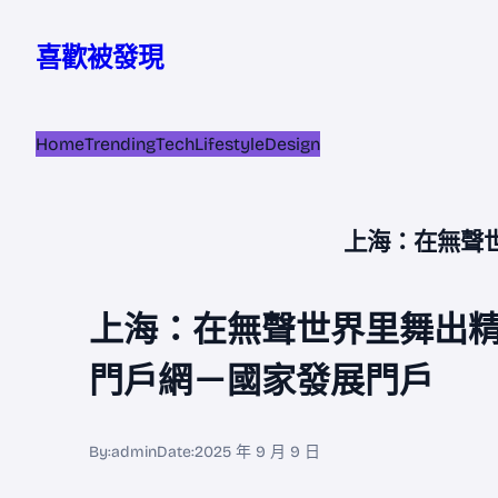
跳
至
喜歡被發現
主
要
內
Home
Trending
Tech
Lifestyle
Design
容
上海：在無聲
上海：在無聲世界里舞出精
門戶網－國家發展門戶
By:
admin
Date:
2025 年 9 月 9 日