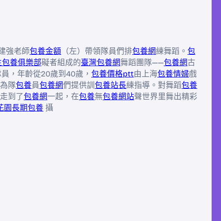
建強老師
包養金額
（左）帶領隊員們排
包養網
練舞蹈。
包
生包養俱樂部
礙者組成的
臺灣包養網
舞蹈團隊——
包養網
古
員，年齡從20歲到40歲，
包養價格ptt
由上海
包養情婦
戲
為隊
包養
員
包養網
們提供訓
包養站長
練指導。對舞蹈
包養
走到了
包養網
一起，在
包養
無
包養網站
聲世界里舞出精彩
花園
長期包養
攝