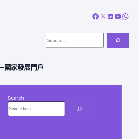
Facebook
X
LinkedIn
YouTube
WhatsApp
Search
－國家發展門戶
Search