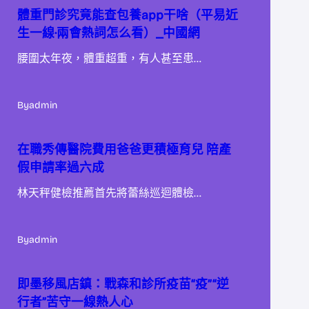
體重門診究竟能查包養app干啥（平易近
生一線·兩會熱詞怎么看）_中國網
腰圍太年夜，體重超重，有人甚至患…
By
admin
在職秀傳醫院費用爸爸更積極育兒 陪產
假申請率過六成
林天秤健檢推薦首先將蕾絲巡迴體檢…
By
admin
即墨移風店鎮：戰森和診所疫苗“疫”“逆
行者”苦守一線熱人心