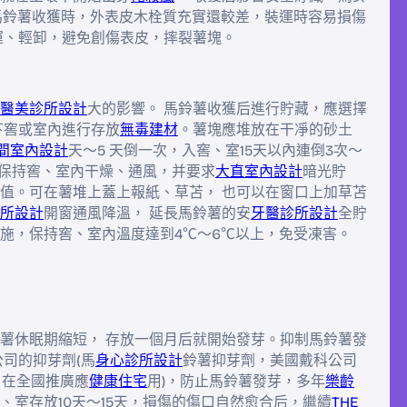
春馬鈴薯收獲時，外表皮木栓質充實還較差，裝運時容易損傷
運、輕卸，避免創傷表皮，摔裂薯塊。
醫美診所設計
大的影響。 馬鈴薯收獲后進行貯藏，應選擇
下窖或室內進行存放
無毒建材
。薯塊應堆放在干凈的砂土
間室內設計
天～5 天倒一次，入窖、室15天以內連倒3次～
要保持窖、室內干燥、通風，并要求
大直室內設計
暗光貯
值。可在薯堆上蓋上報紙、草苫， 也可以在窗口上加草苫
所設計
開窗通風降溫， 延長馬鈴薯的安
牙醫診所設計
全貯
施，保持窖、室內溫度達到4℃～6℃以上，免受凍害。
薯休眠期縮短， 存放一個月后就開始發芽。抑制馬鈴薯發
司的抑芽劑(馬
身心診所設計
鈴薯抑芽劑，美國戴科公司
，在全國推廣應
健康住宅
用)，防止馬鈴薯發芽，多年
樂齡
、室存放10天～15天，損傷的傷口自然愈合后，繼續
THE