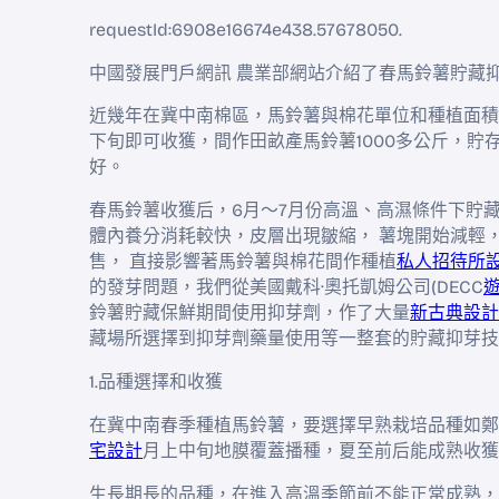
requestId:6908e16674e438.57678050.
中國發展門戶網訊 農業部網站介紹了春馬鈴薯貯藏
近幾年在冀中南棉區，馬鈴薯與棉花單位和種植面積
下旬即可收獲，間作田畝產馬鈴薯1000多公斤，貯存
好。
春馬鈴薯收獲后，6月～7月份高溫、高濕條件下貯
體內養分消耗較快，皮層出現皺縮， 薯塊開始減輕
售， 直接影響著馬鈴薯與棉花間作種植
私人招待所
的發芽問題，我們從美國戴科·奧托凱姆公司(DECC
鈴薯貯藏保鮮期間使用抑芽劑，作了大量
新古典設計
藏場所選擇到抑芽劑藥量使用等一整套的貯藏抑芽技
1.品種選擇和收獲
在冀中南春季種植馬鈴薯，要選擇早熟栽培品種如鄭薯
宅設計
月上中旬地膜覆蓋播種，夏至前后能成熟收獲
生長期長的品種，在進入高溫季節前不能正常成熟，