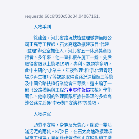
requestId:68c6f830c53d34.94867161.
人物手刺
徐建聲，河北省路況扶植監理徵詢無限公
司正高等工程師，石太高速改擴建項目“代建
+監理”辦公室擔任人，河北省五一休息獎章取
得者。多年來，他一直扎根在施工一線，先后
取得省級以上獎項15項，專利、課題等多項，
此中主研的“小業主，年夜監理”和“乳化瀝青現
場冷再生技巧”等課題取得省路況運輸廳三等獎
及中國公路扶植行業協會三等獎，還主編了一
部《公路橋梁與工程
汽車零件報價
扶植》學術
著作。他率領的監理團隊所擔任監理的多條高
速公路先后獲“李春獎”“安濟杯”等獎項。
人物速寫
頭戴平安帽，身穿反光背心，腳蹬一雙沾
滿污泥的雨靴。8月2日，在石太高速改擴建項
目施工現場，見到徐建聲時他正在吩咐施工職