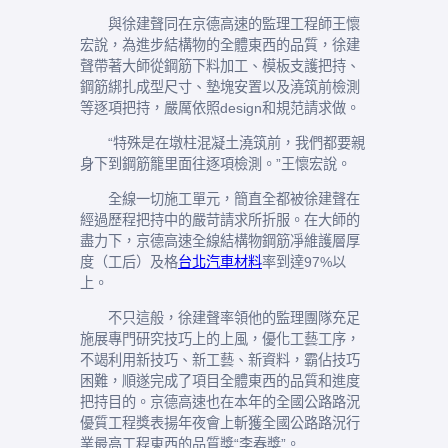
與徐建聲同在京德高速的監理工程師王懷
宏說，為進步結構物的全體東西的品質，徐建
聲帶著大師從鋼筋下料加工、模板支護把持、
鋼筋綁扎成型尺寸、墊塊安置以及澆筑前檢測
等逐項把持，嚴厲依照design和規范請求做。
“特殊是在墩柱混凝土澆筑前，我們都要親
身下到鋼筋籠里面往逐項檢測。”王懷宏說。
全線一切施工單元，簡直全都被徐建聲在
經過歷程把持中的嚴苛請求所折服。在大師的
盡力下，京德高速全線結構物鋼筋凈維護層厚
度（工后）及格
台北汽車材料
率到達97%以
上。
不只這般，徐建聲率領他的監理團隊充足
施展專門研究技巧上的上風，優化工藝工序，
不竭利用新技巧、新工藝、新資料，霸佔技巧
困難，順遂完成了項目全體東西的品質和進度
把持目的。京德高速也在本年的全國公路路況
優質工程獎表揚年夜會上斬獲全國公路路況行
業最高工程東西的品質獎“李春獎”。