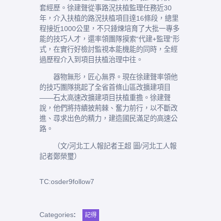
套經歷。徐建聲從事路況扶植監理任務近30
年，介入扶植的路況扶植項目達16條段，總里
程接近1000公里，不只錘煉培育了大批一專多
能的技巧人才，還率領團隊摸索“代建+監理”形
式，在實行好檢討監視本能機能的同時，全經
過歷程介入到項目扶植治理中往。
器物無形，匠心無界。現在徐建聲率領他
的技巧團隊挑起了全省首條山區改擴建項目
——石太高速改擴建項目扶植重擔。徐建聲
說，他們將持續披荊棘、奮力前行，以不斷改
進、尋求出色的精力，建造國民滿足的高速公
路。
（文/河北工人報記者王超
圖/
河北工人報
記者鄭榮璽）
TC:osder9follow7
Categories
:
記得