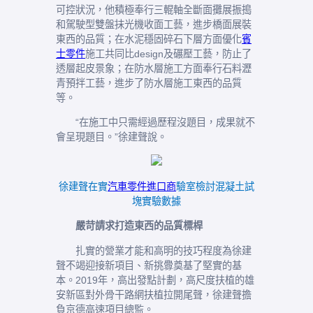
可控狀況，他積極奉行三輥軸全斷面攤展振搗
和駕駛型雙盤抹光機收面工藝，進步橋面展裝
東西的品質；在水泥穩固碎石下層方面優化
賓
士零件
施工共同比design及碾壓工藝，防止了
透層起皮景象；在防水層施工方面奉行石料瀝
青預拌工藝，進步了防水層施工東西的品質
等。
“在施工中只需經過歷程沒題目，成果就不
會呈現題目。”徐建聲說。
徐建聲在實
汽車零件進口商
驗室檢討混凝土試
塊實驗數據
嚴苛請求打造東西的品質標桿
扎實的營業才能和高明的技巧程度為徐建
聲不竭迎接新項目、新挑釁奠基了堅實的基
本。2019年，高出發點計劃，高尺度扶植的雄
安新區對外骨干路網扶植拉開尾聲，徐建聲擔
負京德高速項目總監。