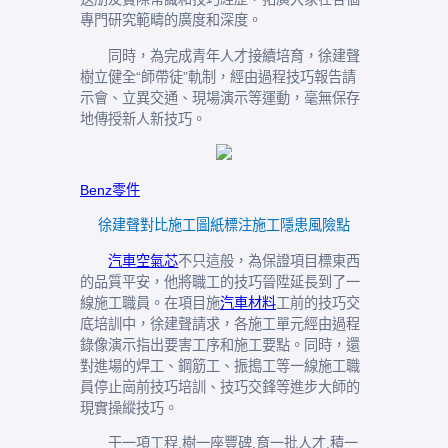
專門研究範疇的廣度和深度。
同時，為完成青年人才接續培育，徐建聲
樹立健全“師帶徒”軌制，經由過程技巧報告請
示會、立異交通、現場演示等運動，毫無保存
地傳授新人新技巧。
Benz零件
徐建聲對比施工圖紙標注施工隱患風險點
汽車空氣芯
不只這般，為保證項目標東西
的品質平安，他將職工的技巧晉陞延長到了一
線施工職員。在項目施
汽車材料
工前的技巧交
底培訓中，徐建聲請求，各施工單元經由過程
錄像演示指出要害工序和施工要點。同時，還
對進場的焊工、鋼筋工、振搗工等一線施工職
員停止崗前技巧培訓、技巧交鋒等進步大師的
現實操縱技巧。
干一項工程,樹一座豐碑,育一批人才,積一