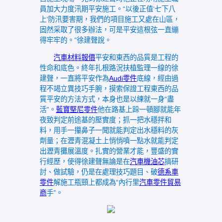
員加大力度汛期平安施工。“以後正值‘七下八
上’防汛要害期，我們的項目施工又處在山區，
固然采取了很多辦法，可是平安這根弦一直繃
得牢牢的。”徐建聲說。
汽車材料報價
平安和東西的品質是工程的
性命和底色。終年扎根路況扶植監理一線的徐
建聲，一直將平安作為
Audi零件
底線，經由過
程不竭立異技巧手腕，摸索保證工程東西的品
質平安的方法方式，本身也是以練就一身“盡
活”。
藍寶堅尼零件
他在路基上跺一頓腳就能年
夜致判定前途基的壓實度；抓一把水穩拌和
料，用手一攥鼻子一聞就能判定出水穩料的灰
劑量；在瀝青混凝土上悄悄噴一點水就能判定
出瀝青攤展溫度。扎實的營業才能，豐盛的實
行經歷，使得徐建聲無論是在
汽車機油芯
搞研
討、做試驗，仍是在處理技巧題目、破
德系車
零件
解施工瓶頸上都成為“內行里
汽車零件貿易
商
手”。