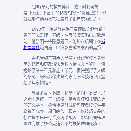
“那時單元的教員傅徐士爐，對我可謂
是‘不躲私’‘不留手’的傾囊相授。”徐建聲說，也
就是那時他的技巧程度有了很年夜的進步。
1998年，徐建聲在保津高速擔負瀝青路面
專門研究監理工程師，在展設瀝青路口試驗段
時，他發明一些隱患題目，能夠在后期年夜
斯
柯達零件
範圍施工中會影響攤展東西的品質。
為包管施工東西的品質，徐建聲將本身發
明的題目和更改辦法悉數收拾成文字資料，傳
遞給了業主單元和施工單元。很快獲得了大師
的承認，紛紜為徐建聲的專門研究技巧程度豎
起了年夜拇指。
憑著多看、多聽、多學、多問、多想，加
之勤于進修、善于總結、當真擔任和扎實的專
門研究基本，很快徐建聲就從監理員慢慢生長
為總監代表、項目總監。現在，以技巧立品的
徐建聲早已是行業技巧帶頭人，帶領公司監理
團隊完成了多條高速公路的扶植監理義務。