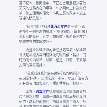
著筆記本，掀開此中，下面密密層層記錄著他
天天的任務內在的事務，年夜到施工計劃的變
革，施工組織的優化，小到工藝的改革，施工
現場的隱患點。
“這里面記得都
台北汽車零件
是‘干貨’，都
是多年一線經歷的積聚。”徐建聲說，每個項目
都有它的特色，只要不竭接收，總結晉陞才幹
把握更多的常識技巧。
為進步監理步隊的全體技巧程度，徐建聲
會按期組織各專門研究技巧職員停止輪訓，同
時約請省內路基、路面、構造、試驗、平安等
方面的專家講課。
“我感到讓我們生長最快的是‘路橋技巧年
夜課堂’運動。”王懷宏說，不只可以或許讓主講
人夯實專門研究技巧，還能共享技巧經歷。
本來，
汽車零件
徐建聲為進步團隊職員的
綜合技巧程度，請求一切職員依據本身的專門
研究，感愛好的標的目的輪番作為主講人，分
送朋友實際常識和技巧經歷，拓廣大家在各個