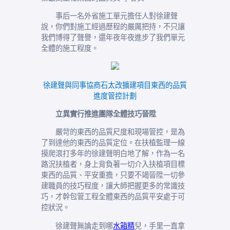
事后一名外省施工單元擔任人對徐建聲
說，你們對施工經過歷程的嚴厲把持，不只讓
我們博得了聲譽，還年夜年夜進步了我們單元
全體的施工程度。
徐建聲與同事協商石太改擴建項目東西的品質
進度管控計劃
立異實行推進團隊全體技巧晉陞
嚴苛的東西的品質尺度和現場管控，是為
了到達他的東西的品質定位。在扶植監理一線
摸爬滾打多年的徐建聲明白地了解，作為一名
路況扶植者，身上背負著一切介入扶植項目標
東西的品質、平安重擔，只要不竭晉陞一切參
建職員的技巧程度，讓大師把握更多的常識技
巧，才幹包管工程全體東西的品質平安處于可
控狀況。
徐建聲無論走到哪
水箱精
兒，手里一直拿