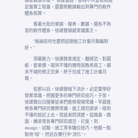
操差異很年夜。”徐建聲說，那時不只要依照規
定盤算工程量，還要將數據輸出到專門的軟件
體系核算。
看著大批的單據、報表、數據，還有不熟
習的軟件體系，徐建聲頓感常識匱乏。
“無論若何也要把這期施工計量月報編制
好。”
頂著壓力，徐建聲查規定、翻規范、對圖
紙、套單價，碰到不懂的實時就教老員工，顛
末不竭的修正完美，終于完成了施工計量月
報。
從那以后，徐建聲暗下決計，必定要學好
營業常識，把握更多的專門研究技巧。于是，
徐建聲白日隨著徒弟們進修現場常識，早晨進
修各專門研究實際常識、施工規范請求，碰到
不懂的就記上去，找徒弟問清楚。從路基、路
面、橋梁等各專門研究規范、尺度，到
design、試驗、施工等多職位技巧，他都一點
點地“啃”，然后在實行中“消化”。