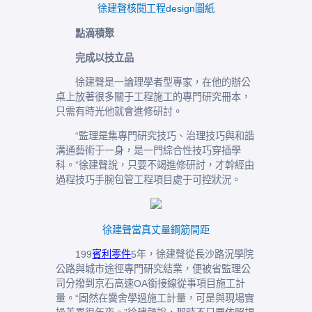
徐建聲核閱工程design圖紙
點滴積聚
完成以技立品
徐建聲是一論理學者型專家，在他的辦公
桌上放著很多關于工程施工的專門研究冊本，
只需有時光他就會進修研討。
“監理是集專門研究技巧、治理技巧與和諧
溝通藝術于一身，是一門綜合性技巧穿插學
科。”徐建聲說，只要不竭進修研討，才幹經由
過程技巧手腕包管工程項目處于可控狀況。
徐建聲當真丈量鋼筋間距
199
賓利零件
5年，徐建聲從長沙路況學院
公路與城市途徑專門研究結業，便被省監理公
司分撥到京石高速OA銜接線從事項目施工計
量。“固然在黌舍學過施工計量，可是與現場實