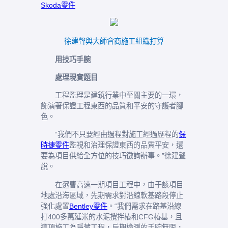
Skoda零件
徐建聲與大師會商施工組織打算
用技巧手腕
處理現實題目
工程監理是建筑行業中至關主要的一環，
飾演著保證工程東西的品質和平安的守護者腳
色。
“我們不只要經由過程對施工經過歷程的
保
時捷零件
監視和治理保證東西的品質平安，還
要為項目供給全方位的技巧徵詢辦事。”徐建聲
說。
在遷曹高速一期項目工程中，由于該項目
地處沿海區域，先期需求對沿線軟基路段停止
強化處置
Bentley零件
。“我們需求在路基沿線
打400多萬延米的水泥攪拌樁和CFG樁基，且
這項施工為隱藏工程，后期檢測的手腕無限，