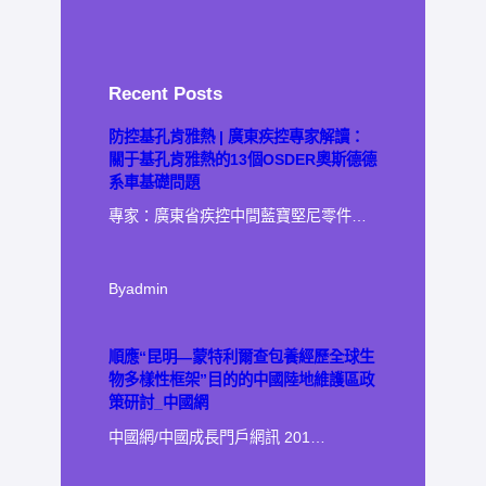
Recent Posts
防控基孔肯雅熱 | 廣東疾控專家解讀：
關于基孔肯雅熱的13個OSDER奧斯德德
系車基礎問題
專家：廣東省疾控中間藍寶堅尼零件…
By
admin
順應“昆明—蒙特利爾查包養經歷全球生
物多樣性框架”目的的中國陸地維護區政
策研討_中國網
中國網/中國成長門戶網訊 201…