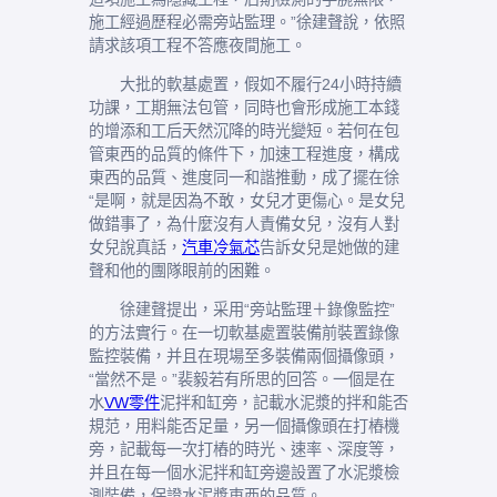
施工經過歷程必需旁站監理。”徐建聲說，依照
請求該項工程不答應夜間施工。
大批的軟基處置，假如不履行24小時持續
功課，工期無法包管，同時也會形成施工本錢
的增添和工后天然沉降的時光變短。若何在包
管東西的品質的條件下，加速工程進度，構成
東西的品質、進度同一和諧推動，成了擺在徐
“是啊，就是因為不敢，女兒才更傷心。是女兒
做錯事了，為什麼沒有人責備女兒，沒有人對
女兒說真話，
汽車冷氣芯
告訴女兒是她做的建
聲和他的團隊眼前的困難。
徐建聲提出，采用“旁站監理＋錄像監控”
的方法實行。在一切軟基處置裝備前裝置錄像
監控裝備，并且在現場至多裝備兩個攝像頭，
“當然不是。”裴毅若有所思的回答。一個是在
水
VW零件
泥拌和缸旁，記載水泥漿的拌和能否
規范，用料能否足量，另一個攝像頭在打樁機
旁，記載每一次打樁的時光、速率、深度等，
并且在每一個水泥拌和缸旁邊設置了水泥漿檢
測裝備，保證水泥漿東西的品質。