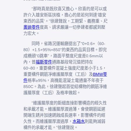
“那時真是既欣喜又擔心。欣喜的是可以或
許介入雄安新區扶植，擔心的是若何到達‘雄安
東西的品質’。”徐建聲說，工期緊、義務重、尺
奧迪零件
度高、請求嚴讓一切參建者都感到壓
力宏大。
同時，省路況運輸廳提出了“0+0.6+（60-
80）+1.5+95%+850”的東西的品質目標。即完
成橋頭“0跳車”，路面平整度尺度差0.6mm以
內，普
福斯零件
通路基段彎沉值把持在
60~80，重要構件混凝土強度尺度差小于1.5，
重要構件鋼筋凈維護層厚度（工后）及
BMW零
件
格率≥95%，高機能混凝土電通量不年夜于
850C。為此，徐建聲起首從結構物的鋼筋凈維
護層厚度（工后）及格率做起。
“維護層厚度的鉅細直接影響構造的經久性
和承載才能。維護層厚渡過薄，會使鋼筋延遲
開端生銹并加速銹蝕成長速率，影響構件的經
久性。而維護層厚渡過厚，
水箱水
則能夠減弱
構件的承載才能。”徐建聲說。