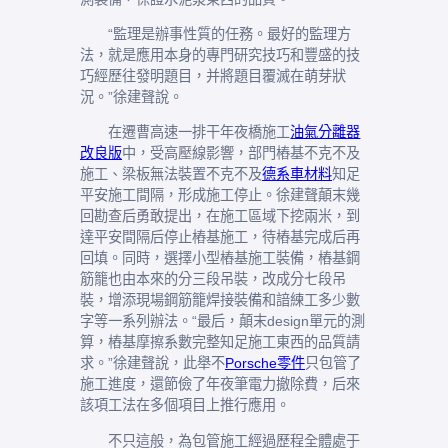
“監理是辦事性質的任務。最好的監理方
法，就是應用本身的專門研究技巧和豐盛的技
巧經歷往發明題目，并將題目覆滅在萌芽狀
況。”徐建聲說。
在遷曹高速一排干年夜橋施工
油氣分離器
改良版
中，受高壓線影響，部門樁基不克不及
施工、梁板無法裝置不克不及
德系車材料
知足
平安施工間隔，形成施工停止。徐建聲顛末幾
回勘查后勇敢提出，在施工區域下挖兩米，到
達平安間隔后停止樁基施工，待樁基完成后再
回填。同時，選擇小型樁基施工裝備，樁基鋼
筋籠也由本來的分三段吊裝，改成分七段吊
裝，增添現場鋼筋籠焊接裝備和諳練工多少數
字等一系列辦法。“最后，顛末design單元的測
算，樁基摩擦系數完整知足施工東西的品質請
求。”徐建聲說，此舉不
Porsche零件
只包管了
施工進度，還節儉了年夜筆電力撤除費，后來
該項工法在多個項目上推行應用。
不只這般，為包管施工經過歷程全體處于