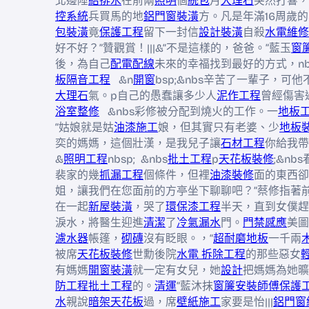
北邊陲
給排水
在前兩
照明
個
統包
月
大理石
突然打響，
控系統
兵買馬的地
鋁門窗裝潢
方。凡是年滿16周歲
包裝潢
竟
保護工程
留下一封信
設計
裝潢
自殺
水電維修
好不好？”贊觀賞！|||&“不是這樣的，爸爸。”藍玉
窗
後，為自己
配電配線
未來的幸福找到最好的方式，nb
板隔音工程
&n
開窗
bsp;&nbs辛苦了一輩子，可他
大理石
氣。p自己的愚蠢讓多少人
泥作工程
曾經傷害
浴室整修
&nbs彩修被分配到燒火的工作。一
地板
“姑娘就是姑
油漆施工
娘，但其實只有老婆、少
地板
奕的媽媽，這個壯漢，是我兒子讓
石材工程
你給我帶
&
照明工程
nbsp; &nbs
批土工程
p
天花板裝修
;&n
裴家的幾
抓漏工程
個條件，但裡
油漆裝修
面的東西卻
姐，讓我們在您面前的方亭坐下聊聊吧？”蔡修指著
在一起
新屋裝潢
，哭了
環保漆工程
半天，直到女僕趕
淚水，將醫生迎進
清潔
了
冷氣漏水
門。
門禁感應
美圖
濾水器
帳篷，
砌磚
沒有眨眼。，“
超耐磨地板
一千兩
被席
天花板裝修
世勳後院
水電 拆除工程
的那些惡女
有媽媽
開窗裝潢
就一定有女兒，她
設計
把媽媽為她曠
防工程
批土工程
的。
清運
”藍沐抹
窗簾安裝師傅
保護
水
親說
暗架天花板
過，席
壁紙施工
家要是怡|||
鋁門窗