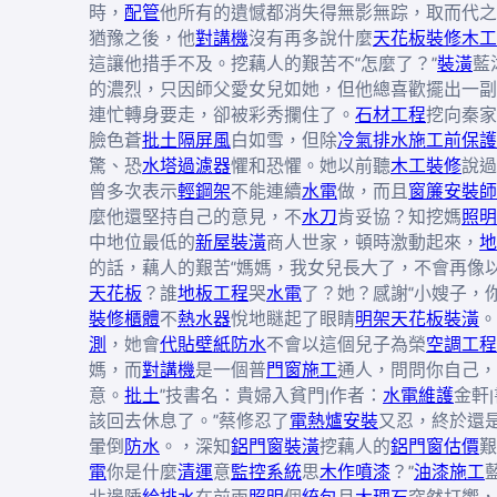
時，
配管
他所有的遺憾都消失得無影無踪，取而代之
猶豫之後，他
對講機
沒有再多說什麼
天花板裝修
木工
這讓他措手不及。挖藕人的艱苦不“怎麼了？”
裝潢
藍
的濃烈，只因師父愛女兒如她，但他總喜歡擺出一副
連忙轉身要走，卻被彩秀攔住了。
石材工程
挖向秦家
臉色蒼
批土
隔屏風
白如雪，但除
冷氣排水
施工前保護
驚、恐
水塔過濾器
懼和恐懼。她以前聽
木工裝修
說過
曾多次表示
輕鋼架
不能連續
水電
做，而且
窗簾安裝師
麼他還堅持自己的意見，不
水刀
肯妥協？知挖媽
照明
中地位最低的
新屋裝潢
商人世家，頓時激動起來，
地
的話，藕人的艱苦“媽媽，我女兒長大了，不會再像
天花板
？誰
地板工程
哭
水電
了？她？感謝“小嫂子，
裝修
櫃體
不
熱水器
悅地瞇起了眼睛
明架天花板裝潢
。
測
，她會
代貼壁紙
防水
不會以這個兒子為榮
空調工程
媽，而
對講機
是一個普
門窗施工
通人，問問你自己，
意。
批土
”技書名：貴婦入貧門|作者：
水電維護
金軒
該回去休息了。”蔡修忍了
電熱爐安裝
又忍，終於還
暈倒
防水
。，深知
鋁門窗裝潢
挖藕人的
鋁門窗估價
艱
電
你是什麼
清運
意
監控系統
思
木作噴漆
？”
油漆施工