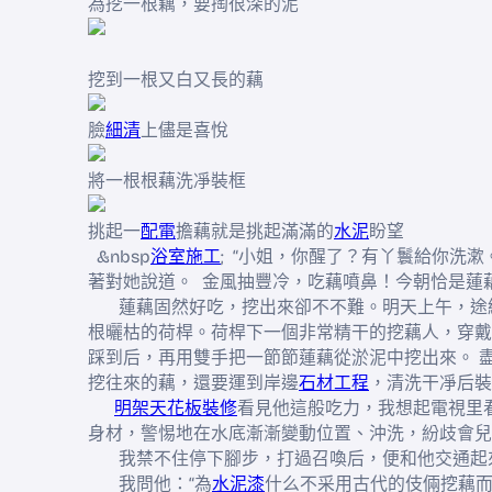
為挖一根藕，要掏很深的泥
挖到一根又白又長的藕
臉
細清
上儘是喜悅
將一根根藕洗凈裝框
挑起一
配電
擔藕就是挑起滿滿的
水泥
盼望
&nbsp
浴室施工
; “小姐，你醒了？有丫鬟給你洗
著對她說道。 金風抽豐冷，吃藕噴鼻！今朝恰是蓮
蓮藕固然好吃，挖出來卻不不難。明天上午，途
根曬枯的荷桿。荷桿下一個非常精干的挖藕人，穿戴
踩到后，再用雙手把一節節蓮藕從淤泥中挖出來。 
挖往來的藕，還要運到岸邊
石材工程
，清洗干凈后裝
明架天花板裝修
看見他這般吃力，我想起電視里
身材，警惕地在水底漸漸變動位置、沖洗，紛歧會兒
我禁不住停下腳步，打過召喚后，便和他交通起
我問他：“為
水泥漆
什么不采用古代的伎倆挖藕而