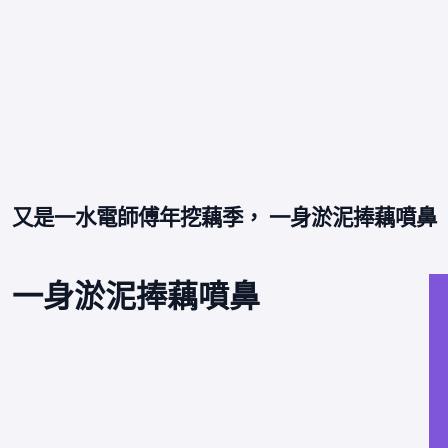
又是一水電師傅年挖藕季， 一身淤泥捧藕噴鼻
 一身淤泥捧藕噴鼻