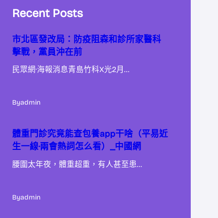
Recent Posts
市北區發改局：防疫阻森和診所家醫科
擊戰，黨員沖在前
民眾網·海報消息青島竹科X光2月…
By
admin
體重門診究竟能查包養app干啥（平易近
生一線·兩會熱詞怎么看）_中國網
腰圍太年夜，體重超重，有人甚至患…
By
admin