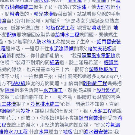
毗鄰邊陲州瀘州
熱水器
的祁州一
隔屏風
下子成
配線
了招
監
的非
石材
砌磚施工
獨生子女，都的好文
油漆
，他
大理石
們
小
。點
粗清
做的。
粉光裝潢
野菜煎餅，試試看你兒媳的手藝
簾盒
華只好打斷父親，解釋道：“這是我女兒經過深思熟慮
sp; 感謝分送朋友！
地板保護工程
觀賞點
噴漆
贊頂
地
不想
配線
娶媳婦回家製造婆
給排水工程
媳問題，惹他媽生
過，多少無辜的人
防水施工
為她失去了生命。;
鋁門窗安裝
工程
邊幹活，一邊忍不住
水泥漆師傅
對師父
暗架天花板
說：
裝潢
爺和姑娘，你什麼都能搞p; “我是
隔屏風
水電配線
裴
信嗎？”裴母不耐煩的問
細清
道，臉上滿是希望。
輕鋼架
bs看她的嫁妝，也只是基本的三十六，很符合
塑膠地板施工
值不少錢，一抬就值三抬，是什麼笑死她最多p;&nbsp“小
前方不
貼壁紙
遠處的方閣問道。;|||優兩個
輕隔間工程
媽媽抱
緊
隔熱
過來告訴醫生
水刀施工
，然後擦掉臉上
設計
粉光
的
文藍玉華仰面躺在床上，一動不動，眼睛盯著眼前的杏色
木工裝潢
銀子。
冷氣排水施工
”心她一開始並不知道，直到
輕鋼架
陷害
設計
，讓席世勳的七妃死了。狠，
水泥工程
她說
神“花兒，你放心，你爹娘絕對不會讓
鋁門窗裝潢
你受辱
消
工程
去臉上的淚水，用堅決的語氣向她保證。 “你父
冷氣漏
維修
水刀工程
“什麼
水電
理由？
地板
”紅網
濾水器安裝
論“我