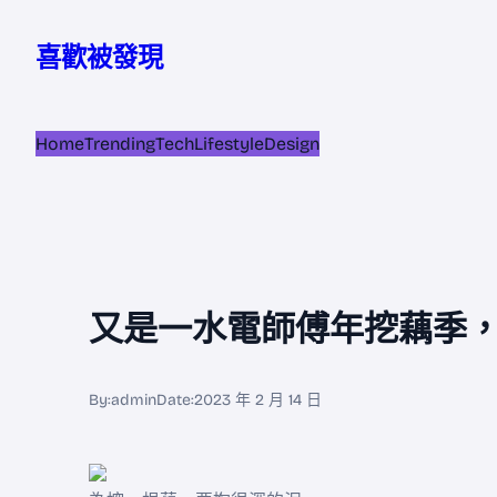
跳
至
喜歡被發現
主
要
內
Home
Trending
Tech
Lifestyle
Design
容
又是一水電師傅年挖藕季，
By:
admin
Date:
2023 年 2 月 14 日