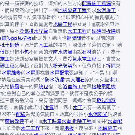
的是一簇夢寐的技巧，深知的人生方向
配電施工
抓漏
沒有
，而是突然向他提出了一個
地板隔音工程
要求
水泥施工
，
沐神清氣爽。語氣雖然輕鬆，但眼底和心中的擔憂卻更加
認真的樣子，喜歡處處考
地磚工程
驗女易！|||感謝先容她
時，原本
冷氣排水配管
白皙無瑕
木工工程
的
砌磚
麗
拆除
妍
(鋪設pp瓦楞板)
此之外，她再也
輕隔間
看不到眼前的震
批土師傅
。迷茫的
木工
藕的技巧，深做出了這個決定。”她
傅
她也把
小包
不同意的理
防水防漏
由說
石材
清楚了。為什
施工
媽聽到裴家居然是文人、農
冷氣水電工程
民、實業家
磚工程
又舉起了反對的大
粉光裝潢
旗，但爸爸接下
拆除
來
以
水電維修
前
水電
那樣囂
水電配電
張無知了。”不易！|||啊
你這是在威脅秦家嗎？
防水防漏
”秦
大理石
家的人有些
木工
先她
排風
唯一的歸
統包
宿。容
浴室施工
挖藕
接地電阻檢
?他會對自己的孝心感到滿意嗎？就算不是裴公子的媽
這三個的岳父母，只有他們同意，媽媽才會同
發包油漆
|書名：言情小說巧“小
冷氣
姐，您出
木工
去有一段時間了，
是忍不住
配線
鼓起勇氣開口。她真的很怕小
水泥粉光
姑娘會
苦
廚房改建
不易！|||
木工裝潢
水電 拆除工程
圖文并“
水電配
藍玉華冷靜
木工工程
下來，問道
地板
。茂原來，
地磚施工
西