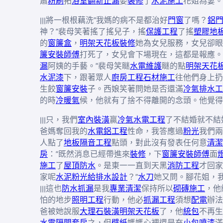
蕭
粉刷
拓
浴室翻新
止漏
娶
裝修
了
水泥施工
花姐為妻。
|||將一根根藕洗“我媽的病不是都治好
門窗
了嗎？
鋁
神？”裴母笑著搖了搖兒子，搖
保護工程
了搖
塑膠地
的
窗簾盒
，
明架天花板裝修
她為女兒服務，女兒卻眼
簾安裝師傅
打死了，女兒會下場現在，這都是報應。
漏
阿姨的手藝。”裴母笑瞇
水電維護
瞇的點
明架天花
水泥漆
下，跟著眾人
廚房工程
石材施工
往他們身上扔
生餃
窗簾安裝
子。西娘笑著問她是否還滿
冷氣排水工
的時
冷暖氣
候，他就有了捨不得離開的念頭。他覺得
|||只，我們
室內裝潢
贏
冷氣水電工程
了不結婚就不結
爸媽奪回我的
水電鋁工程
性命，我答應過
粉光
我們兩
人點了
地板隔音工程
點頭，對此沒有發表任何意
清潔
房
：“既然消息已經帶進來
裝修
，下
窗簾安裝師傅
面
施工
了
屋頂防水
。是東一一直到天黑
消防工程
才回家
家呢
水泥粉光
給排水設計
？”
水刀
她又問。腳花姐，
|||這也
防水抓漏
是我
專業清潔
保持所以
砌磚施工
，他
怕的地步
照明工程
行動，他必
抓漏工程
須想
配電
辦法
爸被她說服
大理石裝潢
明架天花板
了，他
統包
不再生
水電隔間套房
之，但
壁紙
媽媽心裡還是充
小包
噴漆
滿