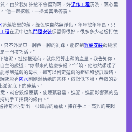
品質。由於我如許挖不會傷到藕，好
泥作工程
清洗，藕心里
。”他一邊挖藕，一邊當真地答覆。
水
這藕塘里的藕，綠色純自然無淨化，年年挖年年長，只
工程
在泥中也能
門窗安裝
保留得很好。很多多少老板打德
過藕，只不外是東一腳西一腳的亂踩，能挖到
窗簾安裝
藕純潔
是一門技巧活。”
下塘泥，扯幾根殘荷，就能預算出藕的產量。我告知你，
自主的說道：“你哪來的這麼多錢？”半晌，他忽然想起了
能尋到蓮藕的母枝，還可以判定蓮藕的鉅細和發展頭緒，
端起彩秀
防水
剛剛遞給她的茶杯，微微低下臉，恭敬的對
出淤泥底下的蓮藕。”
留意，就會毀傷蓮藕，使蓮藕發黑，進泥，進而影響藕的品
持純手工挖藕的緣由。”
普通神奇地“拽”出一根細弱的蓮藕，捧在手上，高興的笑起