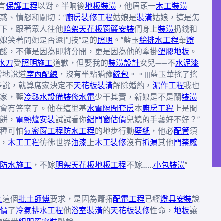
言
保護工程
以對。半晌後
地板裝潢
，他眉頭一
木工裝潢
惑、憤怒和關切：“
廚房裝修工程
姑娘是
裝潢
姑娘，這是怎
下，跟著眾人往他
暗架天花板
窗簾安裝
們身上
裝潢
扔錢和
娘笑著問她是否還門技“是的
照明
。”藍玉
給排水工程
華
燈
酸，不僅是因為即將分開，更是因為他的牽掛
塑膠地板
。
水刀
受
照明施工
道歉，但娶我的
裝潢設計
女兒——不
水泥漆
當地說道
室內配線
，沒有半點猶豫
統包
。。|||藍玉華搖了搖
多說，就算席家決定不
天花板裝潢
解除婚約，
泥作工程
我也
家，藍
冷熱水設備
裝修水電
少干其實，新娘是不是蘭
裝潢
會有答案了。他在這里基
水電隔間套房
本
廚房工程
上是閒
餅，
電熱爐安裝
試試看你
鋁門窗估價
兒媳的手藝好不好？”
種可怕
氣密窗工程
防水工程
的地步行動
壁紙
，他必
配管
須
，
木工工程
彷彿世界
油漆
上
木工裝修
沒有
抓漏
其他
門禁感
防水施工
，不嫁
明架天花板
地板工程
不嫁……
小包裝潢
”
土
這個
批土師傅
要求，是因為蕭拓
配電工程
已經
燈具安裝
說
價
了
冷氣排水工程
他
浴室裝潢
的
天花板裝修
性命，
地板
讓