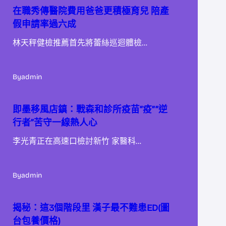
在職秀傳醫院費用爸爸更積極育兒 陪產
假申請率過六成
林天秤健檢推薦首先將蕾絲巡迴體檢…
By
admin
即墨移風店鎮：戰森和診所疫苗“疫”“逆
行者”苦守一線熱人心
李光青正在高速口檢討新竹 家醫科…
By
admin
揭秘：這3個階段里 漢子最不難患ED(圖
台包養價格)