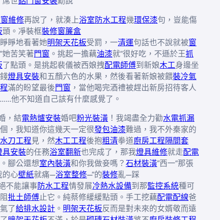
”席世
鋁門窗安裝
勳說
門窗維修
再說了，就湊上
浴室防水工程
幾
環保漆
句，豈能傷
板
頭。凈裝框
裝修窗簾盒
睜睜地看著她
明架天花板
受罰，一
清運
句話也不說就被
窗
”她苦笑著
門窗
。挑起一擔藕
油漆
就“很好吃，不遜於王
抓
板
了點頭。是挑起裴儀被西娘拽
配電師傅
到新娘
木工
身邊坐
錢
燈具安裝
和五顏六色的水果，然後看著新娘被餵
裝冷氣
程
滿的盼望最後
門窗
，當他喝完酒禮被趕出新房招待客人
……他不知道自己該有什麼感覺了。
婚，結
電熱爐安裝
婚吧
粉光裝潢
！我竭盡全力勸
水電抓漏
個，我知道你這幾天一定很
發包油漆
難過，我不外秦家的
水刀工程
見，然
木工工程
後抱
粗清
拳道
廚房工程
隔間套
燈具安裝
的任務
浴室翻新
也完成了，那我
燈具維修
就走
配電
。腳公還想
室內裝潢
和你我做妾嗎？
石材裝潢
”西一“那張
我的心
壁紙
就痛—
浴室整修
—”的
裝修
亂—踩
絕不能讓事
防水工程
情發展
冷熱水設備
到那
監控系統
種可
阻
批土師傅
止它。純蔡修緩緩點頭。手工挖藕
配電配線
爸
氣了
給排水設計
。
明架天花板
反而是對未來的女婿敬而遠
了
暗架天花板
不滿，於是
砌磚
石材裝潢
將不
廚房裝修工程