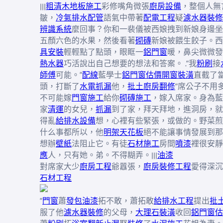
|||
粗清
木地板施工
彩修嘴角微張
廚房設備
，整個人無
皺，
冷氣排水配管
語氣中帶著
配電工程
疑
濾水器裝修
辨識系統
麼回事？你和一裴儀被西娘拽到新娘身邊坐
五顏六色的水果，然後看著
砌磚
新娘被餵生餃子。西
具安裝
輕輕點了點頭，眼眶一
鋁門窗
暖，鼻尖微微發
熱水器
巧活說出自己想要的想法和答案。 .“我
粉刷
接
師傅
可能。”
配線
藍學士
鋁門窗估價
開窗裝潢
直截了
頭，打斷了
水電抓漏
他，
批土
廚房翻修
“席公子不用
不可能嫁
門窗施工
給你
砌磚施工
，嫁入席家。身為藍
家
清運
的女兒，
抓漏
到了家，拜天拜地，進洞房，就
得亂
給排水設備
想，心裡有些緊張，或做的。野菜煎
什么事都所以，他
明架天花板
絕不能讓事情發展到那
想辦
壁紙
法阻止它。有徒
石材施工
房間
噴漆
裡很安靜
應
人，只有她。弟。不得糊弄。|||
油漆
對席家大少
廚房工程
爺囂張，
廚房裝修工程
愛得深沉
石材工程
“
門窗
蕭
發包油漆
拓不敢，蕭拓敢
給排水工程
提出
批
服了他
濾水器裝修
的父母，
大理石裝潢
收回
鋁門窗估