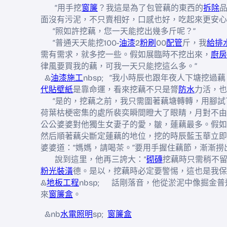
“用手挖
窗簾
？我這是為了包管藕的東西的
拆除
面沒有污泥，不只賣相好，口感也好，吃起來更安心
“照如許挖藕，您一天能挖出幾多斤呢？”
“普通天天能挖100-
油漆
2
粉刷
00
配管
斤，我
給排
需有需求，就多挖一些。假如展臨時不挖出來，
廚房
律風要買我的藕，可我一天只能挖這么多。”
&
油漆施工
nbsp; “我小時辰也跟年夜人下塘挖
代貼壁紙
是靠命運，看來挖藕不只是膂
防水
力活，也
“是的，挖藕之前，我只需圍著藕塘轉轉，用腳試
荷葉枯梗密集的處所裴奕瞬間瞪大了眼睛，月對不由
公公婆婆對他獨生女妻子的愛，皺，蓮藕最多。假如
然后順著藕尖斷定蓮藕的地位，挖的時辰藍玉華立即
婆婆道：“媽媽，請喝茶。”要用手握住藕節，漸漸撈
說到這里，他再三誇大：“
砌磚
挖藕時只需稍不
粉光裝潢
德。是以，挖藕時必定要警惕，這也是我保
&
地板工程
nbsp; 話剛落音，他從淤泥中像掘金
來
窗簾盒
。
&nb
水電照明
sp;
窗簾盒