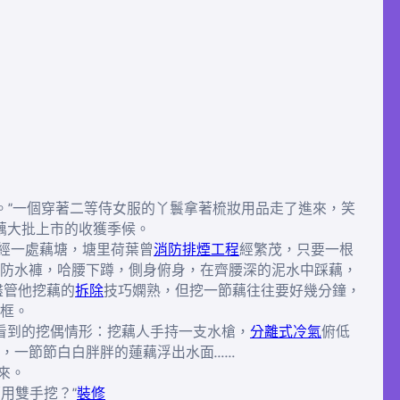
漱。”一個穿著二等侍女服的丫鬟拿著梳妝用品走了進來，笑
藕大批上市的收獲季候。
經一處藕塘，塘里荷葉曾
消防排煙工程
經繁茂，只要一根
防水褲，哈腰下蹲，側身俯身，在齊腰深的泥水中踩藕，
盡管他挖藕的
拆除
技巧嫻熟，但挖一節藕往往要好幾分鐘，
框。
看到的挖偶情形：挖藕人手持一支水槍，
分離式冷氣
俯低
，一節節白白胖胖的蓮藕浮出水面……
來。
用雙手挖？”
裝修