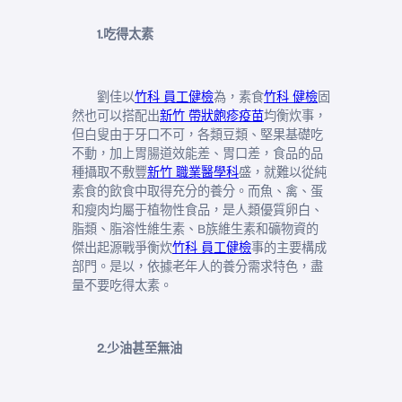
1.吃得太素
劉佳以
竹科 員工健檢
為，素食
竹科 健檢
固
然也可以搭配出
新竹 帶狀皰疹疫苗
均衡炊事，
但白叟由于牙口不可，各類豆類、堅果基礎吃
不動，加上胃腸道效能差、胃口差，食品的品
種攝取不敷豐
新竹 職業醫學科
盛，就難以從純
素食的飲食中取得充分的養分。而魚、禽、蛋
和瘦肉均屬于植物性食品，是人類優質卵白、
脂類、脂溶性維生素、B族維生素和礦物資的
傑出起源戰爭衡炊
竹科 員工健檢
事的主要構成
部門。是以，依據老年人的養分需求特色，盡
量不要吃得太素。
2.少油甚至無油