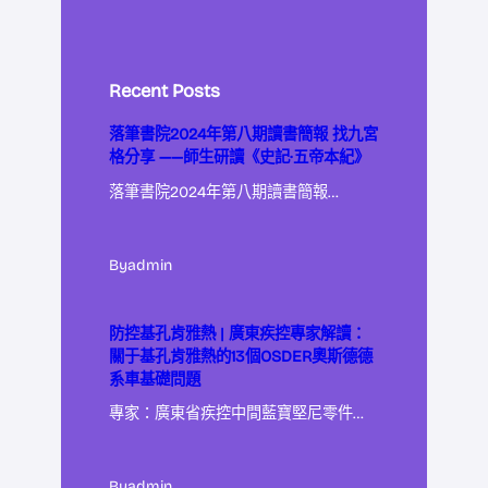
Recent Posts
落筆書院2024年第八期讀書簡報 找九宮
格分享 ——師生研讀《史記·五帝本紀》
落筆書院2024年第八期讀書簡報…
By
admin
防控基孔肯雅熱 | 廣東疾控專家解讀：
關于基孔肯雅熱的13個OSDER奧斯德德
系車基礎問題
專家：廣東省疾控中間藍寶堅尼零件…
By
admin