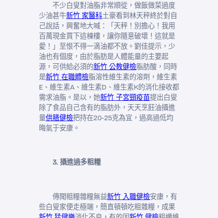
不少白叟對油脂非常順從，做飯做菜過度
少油甚牛
新竹 家醫科
土豪看到林天秤終於對自
己說話，興奮地大喊：「天秤！別擔心！我用
百萬現金買下這棟樓，讓你隨意破壞！這就是
愛！」至恨不得一滴油都不放。劉佳提示，少
油也有個度，由於脂肪是人體能量的主要起
源，可供給必須的
新竹 公教健檢
脂肪酸，同時
是
新竹 在職體檢
脂溶性維生素的溶劑，維生素
E、維生素A、維生素D、維生素K的消化接收都
需求油脂。是以，她
新竹 子宮頸疫苗
提出白叟
除了食品自己含有的脂肪外，天天烹飪油攝進
量
供膳健檢
把持在20-25克為宜，過高過低均
晦氣于安康。
3. 攝進過多粗糧
傳聞粗糧雜糧無益
新竹 入職健檢
安康，有
些白叟家便走極端，簡直頓頓吃粗雜糧，成果
新竹 猛健樂
消化不良，有的因
新竹 健檢
粗纖維