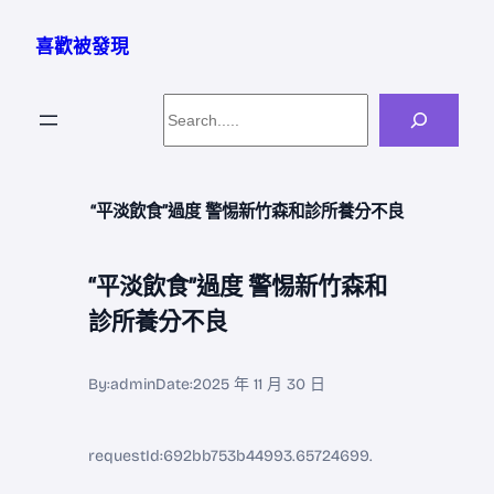
跳
至
喜歡被發現
主
要
Search
內
容
“平淡飲食”過度 警惕新竹森和診所養分不良
“平淡飲食”過度 警惕新竹森和
診所養分不良
By:
admin
Date:
2025 年 11 月 30 日
requestId:692bb753b44993.65724699.