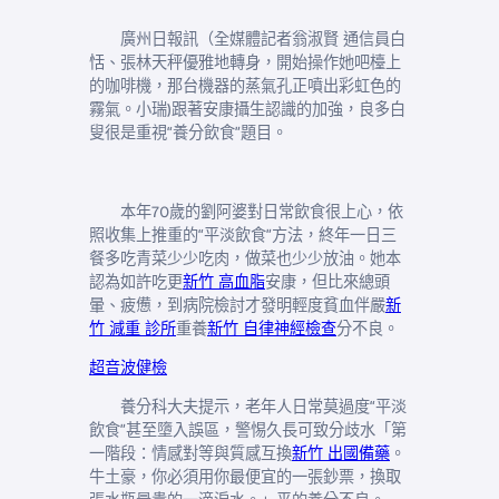
廣州日報訊（全媒體記者翁淑賢 通信員白
恬、張林天秤優雅地轉身，開始操作她吧檯上
的咖啡機，那台機器的蒸氣孔正噴出彩虹色的
霧氣。小瑞)跟著安康攝生認識的加強，良多白
叟很是重視“養分飲食”題目。
本年70歲的劉阿婆對日常飲食很上心，依
照收集上推重的“平淡飲食”方法，終年一日三
餐多吃青菜少少吃肉，做菜也少少放油。她本
認為如許吃更
新竹 高血脂
安康，但比來總頭
暈、疲憊，到病院檢討才發明輕度貧血伴嚴
新
竹 減重 診所
重養
新竹 自律神經檢查
分不良。
超音波健檢
養分科大夫提示，老年人日常莫過度“平淡
飲食”甚至墮入誤區，警惕久長可致分歧水「第
一階段：情感對等與質感互換
新竹 出國備藥
。
牛土豪，你必須用你最便宜的一張鈔票，換取