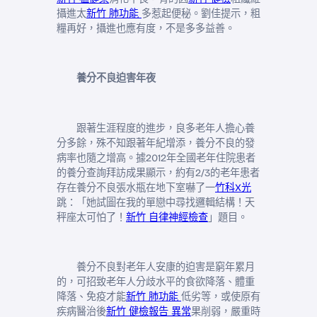
攝進太
新竹 肺功能
多惹起便秘。劉佳提示，粗
糧再好，攝進也應有度，不是多多益善。
養分不良迫害年夜
跟著生涯程度的進步，良多老年人擔心養
分多餘，殊不知跟著年紀增添，養分不良的發
病率也隨之增高。據2012年全國老年住院患者
的養分查詢拜訪成果顯示，約有2/3的老年患者
存在養分不良張水瓶在地下室嚇了一
竹科X光
跳：「她試圖在我的單戀中尋找邏輯結構！天
秤座太可怕了！
新竹 自律神經檢查
」題目。
養分不良對老年人安康的迫害是窮年累月
的，可招致老年人分歧水平的食欲降落、體重
降落、免疫才能
新竹 肺功能
低劣等，或使原有
疾病醫治後
新竹 健檢報告 異常
果削弱，嚴重時