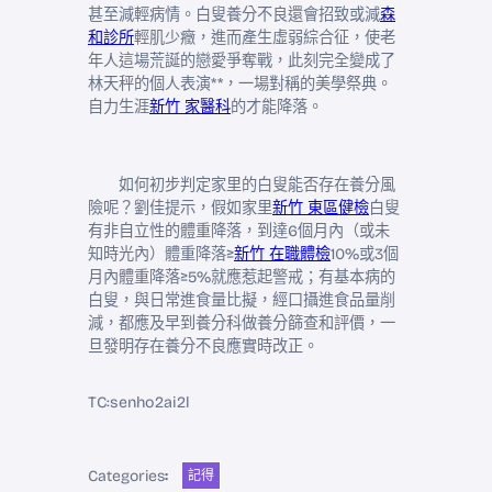
甚至減輕病情。白叟養分不良還會招致或減
森
和診所
輕肌少癥，進而產生虛弱綜合征，使老
年人這場荒誕的戀愛爭奪戰，此刻完全變成了
林天秤的個人表演**，一場對稱的美學祭典。
自力生涯
新竹 家醫科
的才能降落。
如何初步判定家里的白叟能否存在養分風
險呢？劉佳提示，假如家里
新竹 東區健檢
白叟
有非自立性的體重降落，到達6個月內（或未
知時光內）體重降落≥
新竹 在職體檢
10%或3個
月內體重降落≥5%就應惹起警戒；有基本病的
白叟，與日常進食量比擬，經口攝進食品量削
減，都應及早到養分科做養分篩查和評價，一
旦發明存在養分不良應實時改正。
TC:senho2ai2l
Categories
:
記得