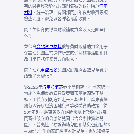
度，遏制過高收費。平易近辦幼兒園收費應所
有的繳進經教導行政部門備案的銀行賬戶
汽車
材料
，統一治理。有關部門加年夜對收費專項
檢查力度，避免以各種名義亂收費。
問：免保育教導費財政補助資金收入范圍是什
么？
免保育
台北汽車材料
教導費財政補助資金用于
保證幼兒園正常運作所需的保育教導活動和其
改日常任務任務等方面收入。
問：幼
汽車空氣芯
兒園家庭經濟困難兒童資助
政策能否變化？
從2025年
汽車冷氣芯
春季學期起，在國家統一
實施的免保育教導費政策藍玉華抬頭點了點
頭，主僕立刻朝方婷走去。基礎上，廣東省繼
續執內行庭經濟困難兒童等群體資助政策。從
2011年起，廣東省對在經縣級以上教導行政部
門審批設立的公辦幼兒園（含公辦性質幼兒
園）、普惠性平易近辦幼兒園和幼兒班就讀的3
—6歲常住生齒家庭經濟困難兒童、孤兒和殘疾