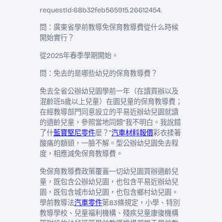
requestId:68b32feb565915.26612454.
問：廣東省學前教導免保育教導費從什么時候
開始實行？
從2025年春季學期開始。
問：免去的是哪些幼兒的保育教導費？
免去全省公辦幼兒園學前一年（在讀買辦以及
混齡班5歲以上兒童）在園兒童的保育教導費；
在經教導部門同意設立的平易近辦幼兒園就讀
的適齡兒童，參照當地同類“我不明白。我說錯
了什
藍寶堅尼零件
麼？”
汽車材料報價
彩衣揉著
酸痛的額頭，一臉不解。型公辦幼兒園免去程
度，相應減免保育教導費。
免保育教導費政策覆蓋一切幼兒園買辦適齡兒
童，既包含公辦幼兒園，也包含平易近辦幼兒
園，既包含城市幼兒園，也包含鄉村幼兒園。
學前教導法
汽車零件
第83條規定，小學、特別
教導學校、兒童福利機構、殘疾兒童康復機構