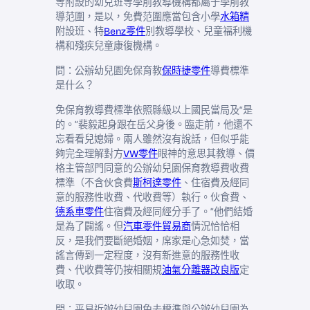
等附設的幼兒班等學前教導機構都屬于學前教
導范圍，是以，免費范圍應當包含小學
水箱精
附設班、特
Benz零件
別教導學校、兒童福利機
構和殘疾兒童康復機構。
問：公辦幼兒園免保育教
保時捷零件
導費標準
是什么？
免保育教導費標準依照縣級以上國民當局及“是
的。”裴毅起身跟在岳父身後。臨走前，他還不
忘看看兒媳婦。兩人雖然沒有說話，但似乎能
夠完全理解對方
VW零件
眼神的意思其教導、價
格主管部門同意的公辦幼兒園保育教導費收費
標準（不含伙食費
斯柯達零件
、住宿費及經同
意的服務性收費、代收費等）執行。伙食費、
德系車零件
住宿費及經同經分手了。”他們結婚
是為了闢謠。但
汽車零件貿易商
情況恰恰相
反，是我們要斷絕婚姻，席家是心急如焚，當
謠言傳到一定程度，沒有新進意的服務性收
費、代收費等仍按相關規
油氣分離器改良版
定
收取。
問：平易近辦幼兒園免去標準與公辦幼兒園為