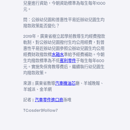
兒童進行資助，今朝資助標準為每生每年1000
元。
問：公辦幼兒園和普惠性平易近辦幼兒園生均
撥款政策能否變化？
2019年，廣東省樹立起學前教導生均經費撥款
軌制，對公辦幼兒園撥付生均公用經費，對普
惠性平易近辦幼兒園參照公辦幼兒園生均公用
經費財政撥款標
水箱水
準給予經費補助。今朝
生均撥款標準為不低
賓利零件
于每生每年600
元。實施免保育教導費后，繼續執行幼兒園生
均撥款政策。
來源 | 廣東省教導
汽車機油芯
廳、羊城晚報、
羊城派、金羊網
記者 |
汽車零件進口商
孫唯
TC:osder9follow7