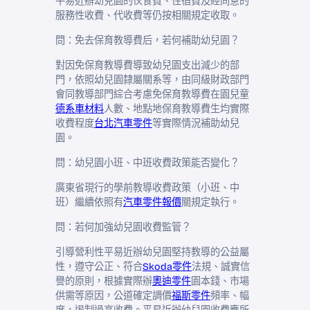
平易近辦幼兒園的伙食費、住宿費及經同意的
服務性收費、代收費等仍按相關規定收取。
問：免去保育教導費后，若何補助幼兒園？
對因免保育教導費導致幼兒園支出減少的部
門，依照幼兒園隸屬關系等，由同級財政部門
會同教導部門綜合考慮免保育教導費在園兒童
德系車材料
人數、地點地保育教導費生均實際
收費程度
台北汽車零件
等實際情況補助幼兒
園。
問：幼兒園小班、中班收費政策能否變化？
廣東省現行的學前教導收費政策（小班、中
班）繼續依照有
汽車零件報價
關規定執行。
問：若何加強幼兒園收費監管？
引導營利性平易近辦幼兒園堅持教導的公益屬
性，遵守公正、符合
Skoda零件
法規、誠實信
譽的原則，根據實際辦
奧迪零件
園本錢、市場
供需等原因，公道確定調價
福斯零件
頻率、幅