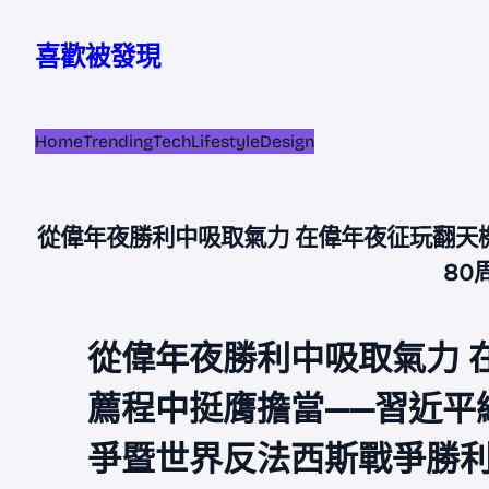
跳
至
喜歡被發現
主
要
內
Home
Trending
Tech
Lifestyle
Design
容
從偉年夜勝利中吸取氣力 在偉年夜征玩翻天
80
從偉年夜勝利中吸取氣力 
薦程中挺膺擔當——習近平
爭暨世界反法西斯戰爭勝利