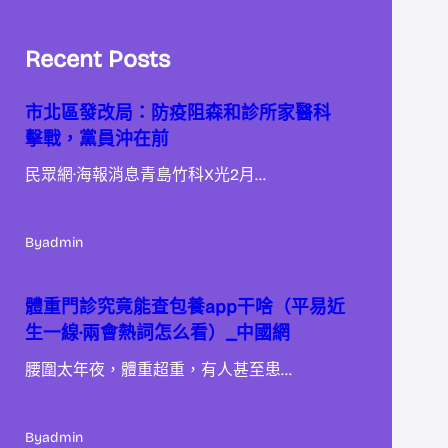
Recent Posts
市北區發改局：防疫阻森和診所家醫科
擊戰，黨員沖在前
民眾網·海報消息青島竹科X光2月…
By
admin
體重門診究竟能查包養app干啥（平易近
生一線·兩會熱詞怎么看）_中國網
腰圍太年夜，體重超重，有人甚至患…
By
admin