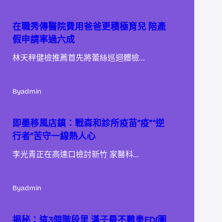
在職秀傳醫院費用爸爸更積極育兒 陪產
假申請率過六成
林天秤健檢推薦首先將蕾絲巡迴體檢…
By
admin
即墨移風店鎮：戰森和診所疫苗“疫”“逆
行者”苦守一線熱人心
李光青正在高速口檢討新竹 家醫科…
By
admin
揭秘：這3個階段里 漢子最不難患ED(圖