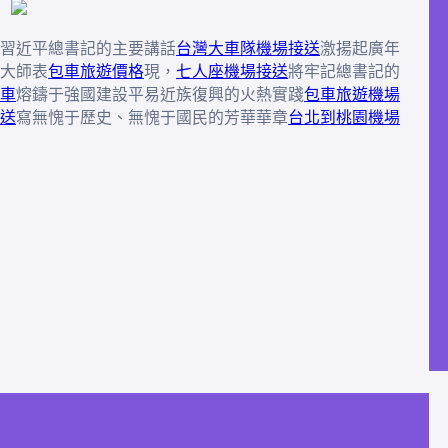
習近平總書記的主要講話
台灣大車隊機場接送
激揚起廣年
大師表
包車旅遊價格
現，
七人座機場接送
將牢記總書記的
車
熔鑄于強國建設平易近族復興的火熱實踐
包車旅遊
機場
接送
寫無愧于歷史、無愧于國民的芳華華章
台北到桃園機場