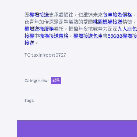
歷
機場接送
史承載過往，也啟迪未來
包車旅遊價格
。
夜青年加倍深邃深摯熾熱的愛國
桃園機場接送
情懷。
機場送機服務
囑托，把偉年夜抗戰精力深深
九人座包
接機
中
機場接送價格
，
機場接送包車
書
55688機場
接送
。
TC:taxiairport0727
Categories
:
記得
Tags: