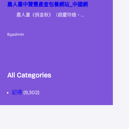
農人畫中贊豐產查包養網站_中國網
農人畫《俏金秋》（趙慶玲繪，…
By
admin
All Categories
記得
(9,302)