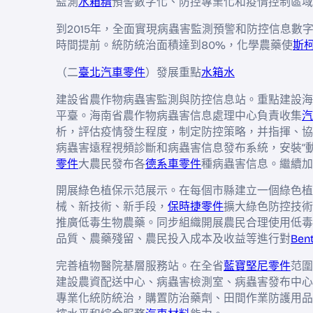
監測
水箱精
預警數字化、防控專業化和疫情控制區域
到2015年，全面實現病蟲害監測預警和防控信息
時間提前。統防統治面積達到80%，化學農藥使
斯
（二
臺北汽車零件
）發展重點
水箱水
建設省農作物病蟲害監測與防控信息站。重點建設海
平臺。海南省農作物病蟲害信息處理中心負責收集
汽
析，評估疫情發生程度，制定防控策略，并指揮、協
病蟲害遠程視頻診斷和病蟲害信息發布系統，安裝“
零件
大農民發布各
德系車零件
種病蟲害信息。繼續加
開展綠色植保示范展示。在每個市縣建立一個綠色植
械、新技術、新手段，
保時捷零件
擴大綠色防控技術
推廣低毒生物農藥。同步組織開展農民合理使用低毒
品質、農藥殘留、農民投入成本及收益等進行對
Ben
完善植物醫院基層服務站。在全省
藍寶堅尼零件
范圍
建設農資配送中心、病蟲害檢測室、病蟲害發布中心
專業化統防統治，購置防治藥劑、田間作業防護用品