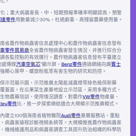
化。
數字化；重大病蟲害長、中、短期預報準確率明顯提高，預警
柯達零件
用數量減少30%，杜絕劇毒、高殘留農藥使用量。
南省農作物病蟲害信息處理中心和農作物病蟲害信息發布
車零件貿易商
全省農作物病蟲害發生情況，并進行綜合分
調各監控點的有效運行。農作物病蟲害信息發布平臺建立
動感傳媒
汽車空氣芯
”顯示屏，
Benz零件
通過網絡向廣
賓士
強椰心葉甲、螺旋粉虱等有害生物的研究和防控。
保示范展示園，示范推廣太陽能滅蟲燈等綠色植保新藥
覆蓋面。在瓜果菜生產基地設立示范區，采用多種方式，
生物農藥培訓、使用情況調查，對農作
VW零件
物產量、
tley零件
比，進一步探索總結適合大規模示范推廣模式。
內建立100個海南省植物醫院
Audi零件
基層服務站，重點
、病蟲害遠程診斷視頻系統等。大規模推進農作物病蟲害
、機械維護用品和病蟲害調查工具提升防治組織的科學防