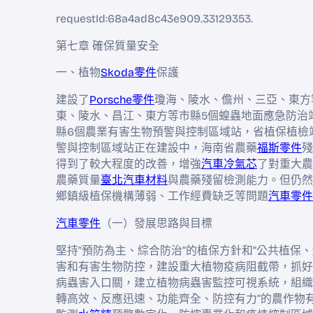
requestId:68a4ad8c43e909.33129353.
第七章 確保質量安全
一、植物
Skoda零件
保護
建設了
Porsche零件
瓊海、陵水、儋州、三亞、東方
東、陵水、昌江、東方等市縣5個蝗蟲地面應急防治
縣6個農業有害生物預警與控制區域站，省植保植檢
警與控制區域站正在建設中，海南省農藥
福斯零件
殘
得到了較大程度的改善，增強
汽車冷氣芯
了對重大農
農藥質量
臺北汽車材料
與農藥殘留檢測能力。但仍然
鄉鎮級植保機構薄弱、工作經費缺乏等問題
汽車零件
汽車零件
（一）發展思路與目標
堅持“預防為主、綜合防治”的植保方針和“公共植保、
害和有害生物防控，建設重大植物疫病阻截帶，抓好
病蟲害入口關，建立植物病蟲害監控可視系統，組織
轉高效、反應迅速、功能齊全、防控有力”的農作物