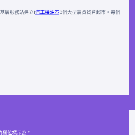
基層服務站建立1
汽車機油芯
0個大型農資貨倉超市。每個
填欄位標示為
*