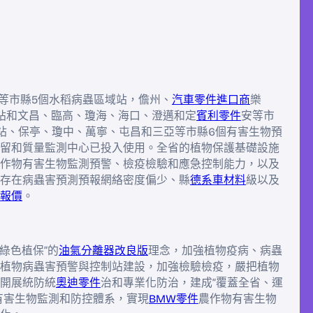
等市縣5個水稻病蟲區域站，儋州、
汽車零件進口商
樂
站和文昌、臨高、瓊海、海口、澄邁和定
賓利零件
安等市
站、保亭、瓊中、萬寧、屯昌和三亞等市縣6個有害生物預
留和質量監測中心已投入使用。全省的植物保護基礎設施
作物有害生物監測預警、檢疫檢驗和應急控制能力，以及
存在病蟲害預測預報網絡密度偏少、縣
德系車材料
級以及
報價
。
綠色植保”的
油氣分離器改良版
理念，加強植物疫病、病蟲
植物病蟲害預警與控制站建設，加強檢驗檢疫，嚴把植物
開展統防統
奧迪零件
治和專業化防治，建成“覆蓋全省、運
有害生物監測和防控體系，實現
BMW零件
農作物有害生物