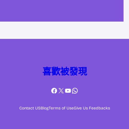
喜歡被發現
Facebook
X
YouTube
WhatsApp
Contact US
Blog
Terms of Use
Give Us Feedbacks