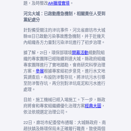
題，及時整改
AR擴增實境
。
河北大城：已啟動應急機制，相關責任人受到
黨紀處分
針對備受關注的滲坑事件，河北省廊坊市大城
縣18日已啟動污染事故應急機制，并于近幾天
內組織各方力量對污染滲坑進行了初步治理。
據了解，21日，環保部環境
開幕活動
規劃院組
織的專家團隊已經陸續到達大城，縣政府組織
專家團隊進行了實地踏勘，會商研究科學治理
方案。
參展
根據專家組初步意見，進行水文地
質調查后，布設防滲暫存坑，將滲坑污水引導
至防滲暫存坑，再分別對滲坑底泥和污水進行
處理。
目前，施工機械已經入場施工。下一步，縣政
府將會和專家組繼續優化治理方案
經典大圖
，
依法依規選定治理公司。
22日，廊坊市紀委發布通報：大城縣政府、南
趙扶鎮及縣環保局未正確履行職責，致使兩個