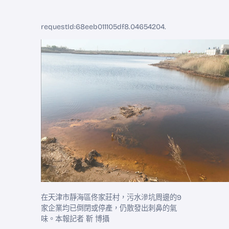
requestId:68eeb011105df8.04654204.
在天津市靜海區佟家莊村，污水滲坑周邊的9
家企業均已倒閉或停產，仍散發出刺鼻的氣
味。本報記者 靳 博攝