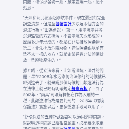
問題，環保部發現一起，嚴肅處理一起，絕不
姑息。
“天津和河北這兩起滲坑事件，現在還沒有完全
調查清楚，但是至
包裝設計
少涉及兩個方面的
違法行為。”田為勇說，“第一，用滲坑滲井等
逃避監管的方式排污。不管滲坑怎么形成的，
歷經多少年形成的，都是在非法排放污染物。
第二，非法排放危險廢物，這個污染跟以前有
些不太一樣的地方，就是企業通過非法傾倒排
放一些廢物產生的。”
據介紹，從立法來看，比如說滲坑、滲井的問
題，早在2008年水污染防治法修訂的時候就已
經列進去了，就是說那個時候對此類違法行為
在法律上就已經有明確規定
舞臺背板
了。到了
2013年，“兩高”司法解釋把它作為入刑的一
種，此類違法行為是要判刑的。2015年《環境
保護法》實施以后，更多懲處手段可以用了。
“新環保法的五種新武器都可以適用這種問題，
就說明這種問題已經相當嚴重，必須要采取更