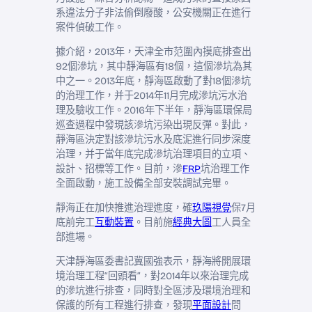
系違法分子非法偷倒廢酸，公安機關正在進行
案件偵破工作。
據介紹，2013年，天津全市范圍內摸底排查出
92個滲坑，其中靜海區有18個，這個滲坑為其
中之一。2013年底，靜海區啟動了對18個滲坑
的治理工作，并于2014年11月完成滲坑污水治
理及驗收工作。2016年下半年，靜海區環保局
巡查過程中發現該滲坑污染出現反彈。對此，
靜海區決定對該滲坑污水及底泥進行同步深度
治理，并于當年底完成滲坑治理項目的立項、
設計、招標等工作。目前，滲
FRP
坑治理工作
全面啟動，施工設備全部安裝調試完畢。
靜海正在加快推進治理進度，確
玖陽視覺
保7月
底前完工
互動裝置
。目前施
經典大圖
工人員全
部進場。
天津靜海區委書記冀國強表示，靜海將開展環
境治理工程“回頭看”，對2014年以來治理完成
的滲坑進行排查，同時對全區涉及環境治理和
保護的所有工程進行排查，發現
平面設計
問