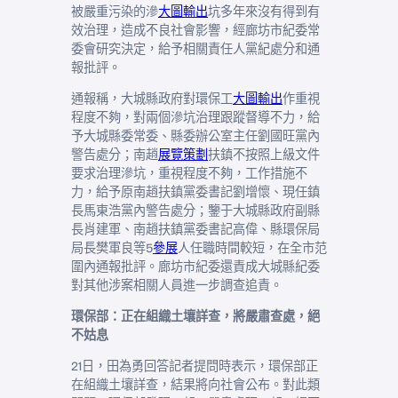
被嚴重污染的滲
大圖輸出
坑多年來沒有得到有
效治理，造成不良社會影響，經廊坊市紀委常
委會研究決定，給予相關責任人黨紀處分和通
報批評。
通報稱，大城縣政府對環保工
大圖輸出
作重視
程度不夠，對兩個滲坑治理跟蹤督導不力，給
予大城縣委常委、縣委辦公室主任劉國旺黨內
警告處分；南趙
展覽策劃
扶鎮不按照上級文件
要求治理滲坑，重視程度不夠，工作措施不
力，給予原南趙扶鎮黨委書記劉增懷、現任鎮
長馬東浩黨內警告處分；鑒于大城縣政府副縣
長肖建軍、南趙扶鎮黨委書記高偉、縣環保局
局長樊軍良等5
參展
人任職時間較短，在全市范
圍內通報批評。廊坊市紀委還責成大城縣紀委
對其他涉案相關人員進一步調查追責。
環保部：正在組織土壤詳查，將嚴肅查處，絕
不姑息
21日，田為勇回答記者提問時表示，環保部正
在組織土壤詳查，結果將向社會公布。對此類