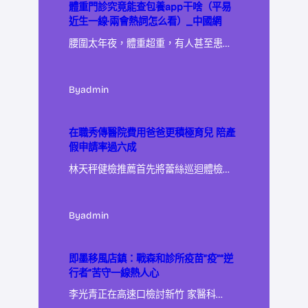
體重門診究竟能查包養app干啥（平易
近生一線·兩會熱詞怎么看）_中國網
腰圍太年夜，體重超重，有人甚至患…
By
admin
在職秀傳醫院費用爸爸更積極育兒 陪產
假申請率過六成
林天秤健檢推薦首先將蕾絲巡迴體檢…
By
admin
即墨移風店鎮：戰森和診所疫苗“疫”“逆
行者”苦守一線熱人心
李光青正在高速口檢討新竹 家醫科…