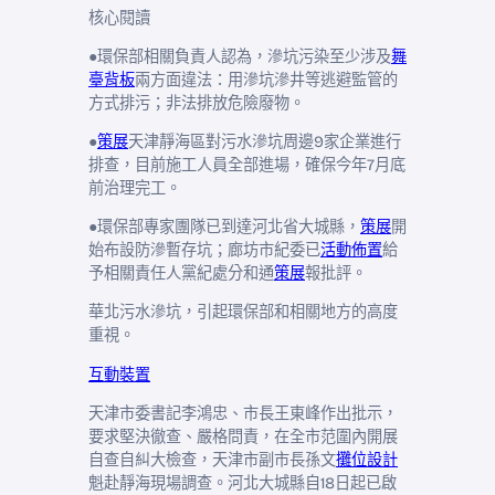
核心閱讀
●環保部相關負責人認為，滲坑污染至少涉及
舞
臺背板
兩方面違法：用滲坑滲井等逃避監管的
方式排污；非法排放危險廢物。
●
策展
天津靜海區對污水滲坑周邊9家企業進行
排查，目前施工人員全部進場，確保今年7月底
前治理完工。
●環保部專家團隊已到達河北省大城縣，
策展
開
始布設防滲暫存坑；廊坊市紀委已
活動佈置
給
予相關責任人黨紀處分和通
策展
報批評。
華北污水滲坑，引起環保部和相關地方的高度
重視。
互動裝置
天津市委書記李鴻忠、市長王東峰作出批示，
要求堅決徹查、嚴格問責，在全市范圍內開展
自查自糾大檢查，天津市副市長孫文
攤位設計
魁赴靜海現場調查。河北大城縣自18日起已啟