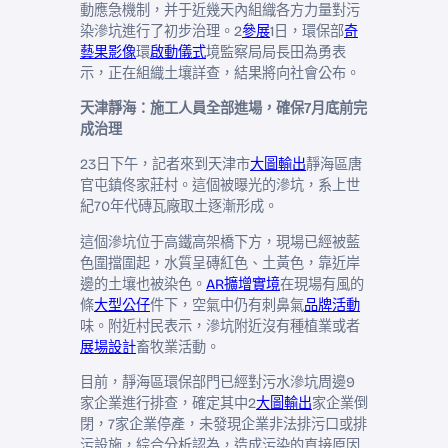
動應急機制，并于近幾天內組織各方力量對污
染滲坑進行了初步治理。2
參展
1日，環保部
奇
藝果影像
環
啟動儀式
境監察局局長田為勇表
示，正在組織土壤詳查，結果將向社會公布。
天津靜海：施工人員全部進場，確保7月底前完
成治理
23日下午，記者來到天津市
大圖輸出
靜海區唐
官屯鎮佟家莊村。這個被曝光的滲坑，系上世
紀70年代磚瓦廠取土逐漸形成。
這個滲坑位于高鐵高架橋下方，現場已經被藍
色圍擋圍起，水質呈磚紅色、土黃色，靠近岸
邊的土壤也被染色。
AR擴增實境
在現場有風的
條
大型公仔
件下，空氣中仍有刺鼻氣
品牌活動
味。附近村民表示，滲坑附近沒有種植業或者
展場設計
畜牧業活動。
目前，靜海區環保部門已經對污水滲坑周邊9
家企業進行排查，確定其中2
大圖輸出
家企業倒
閉，7家企業停產，未發現企業非法排污口或排
污設施，綜合分析認為，造成污染的直接原因