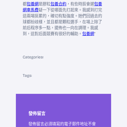
都
包養網
是膠粒
包養合約
，有些時辰會遲
包養
網車馬費
疑一下從哪面先打起來。我感到打完
這兩場挺累的，確切有點強度。她們回過去的
球都紛歧樣，並且都是顆粒選手，在場上除了
前后程序多一點，擺佈也一向在調理。我感
到，這對后面競賽有很好的輔助。
包養網
”
Categories
:
Tags:
發佈留言
發佈留言必須填寫的電子郵件地址不會