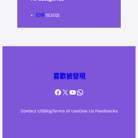
記得
(9,302)
喜歡被發現
Facebook
X
YouTube
WhatsApp
Contact US
Blog
Terms of Use
Give Us Feedbacks