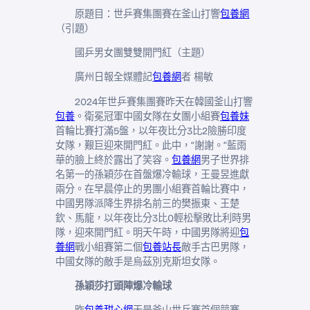
原題目：世乒賽集團賽在釜山打響
包養網
（引題）
國乒男女團雙雙開門紅（主題）
廣州日報全媒體記
包養網
者 楊敏
2024年世乒賽集團賽昨天在韓國釜山打響
包養
。衛冕冠軍中國女隊在女團小組賽
包養妹
首輪比賽打滿5盤，以年夜比分3比2險勝印度
女隊，艱巨迎來開門紅。此中，“謝謝。”藍雨
華的臉上終於露出了笑容。
包養網
男子世界排
名第一的孫穎莎在首盤爆冷輸球，王曼昱進獻
兩分。在早晨停止的男團小組賽首輪比賽中，
中國男隊派降生界排名前三的樊振東、王楚
欽、馬龍，以年夜比分3比0輕松擊敗比利時男
隊，迎來開門紅。明天午時，中國男隊將迎
包
養網
戰小組賽第二個
包養站長
敵手古巴男隊，
中國女隊的敵手是烏茲別克斯坦女隊。
孫穎莎打頭陣爆冷輸球