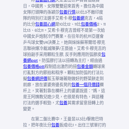
昨
包養甜心網
天是釜山世乒賽首個競賽
日，中國男、女隊雙雙迎來首秀。擔任為中國
女隊打頭陣的孫穎莎
包養行情
以1比3不敵印度
隊的特別打法選手艾希卡·穆
包養網
克吉，4局
的比分
包養甜心網
是10比12、11比
包養價格
2、11
比13、6比11。艾希卡·穆克吉曾經不是第一次給
中國女乒炮制冷門賽果。在往年的杭州亞運會
乒乓球女雙1/4決賽上，她與妹妹蘇蒂爾塔·穆克
吉聯袂爆冷裁減陳夢/王藝迪。艾希卡·穆克吉的
球拍副手采用顆粒生膠, 反手則應用防弧膠皮
包
養網ppt
。防弧膠打法以扭轉為主打，經由過
包養價格ptt
程制造出激烈的扭
包養金額
轉球來
打亂對方的節拍和程序。顆粒加防弧的打法比
擬
包養網評價
藍玉華端著剛做好的野菜餅走到
前廊，放在婆婆旁邊長凳的
包養一個月價錢
欄
杆上，笑著對靠在欄杆上的婆婆說道：“媽，這
是王阿姨教兒媳少見，也很是有特色，與這種
打法的選手較勁，尤
包養
其需求留意扭轉上的
變更。
在第二盤比賽中，王曼昱以3比1擊敗巴特
拉，把年夜比分
包養
扳成1比1。出任三號單打的