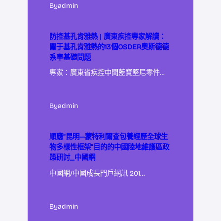
By
admin
防控基孔肯雅熱 | 廣東疾控專家解讀：
關于基孔肯雅熱的13個OSDER奧斯德德
系車基礎問題
專家：廣東省疾控中間藍寶堅尼零件…
By
admin
順應“昆明—蒙特利爾查包養經歷全球生
物多樣性框架”目的的中國陸地維護區政
策研討_中國網
中國網/中國成長門戶網訊 201…
By
admin