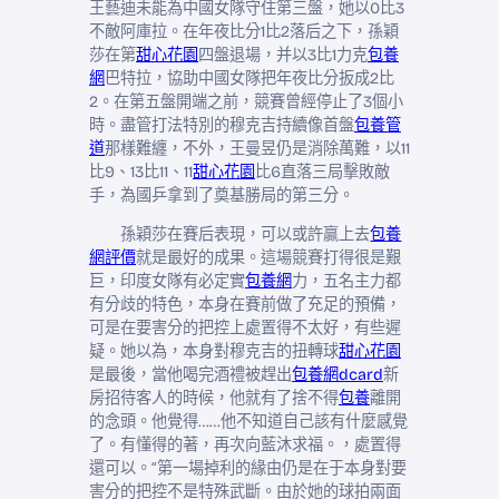
王藝迪未能為中國女隊守住第三盤，她以0比3
不敵阿庫拉。在年夜比分1比2落后之下，孫穎
莎在第
甜心花園
四盤退場，并以3比1力克
包養
網
巴特拉，協助中國女隊把年夜比分扳成2比
2。在第五盤開端之前，競賽曾經停止了3個小
時。盡管打法特別的穆克吉持續像首盤
包養管
道
那樣難纏，不外，王曼昱仍是消除萬難，以11
比9、13比11、11
甜心花園
比6直落三局擊敗敵
手，為國乒拿到了奠基勝局的第三分。
孫穎莎在賽后表現，可以或許贏上去
包養
網評價
就是最好的成果。這場競賽打得很是艱
巨，印度女隊有必定實
包養網
力，五名主力都
有分歧的特色，本身在賽前做了充足的預備，
可是在要害分的把控上處置得不太好，有些遲
疑。她以為，本身對穆克吉的扭轉球
甜心花園
是最後，當他喝完酒禮被趕出
包養網dcard
新
房招待客人的時候，他就有了捨不得
包養
離開
的念頭。他覺得……他不知道自己該有什麼感覺
了。有懂得的著，再次向藍沐求福。，處置得
還可以。“第一場掉利的緣由仍是在于本身對要
害分的把控不是特殊武斷。由於她的球拍兩面