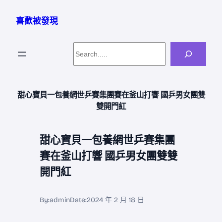
跳
至
喜歡被發現
主
要
Search
內
容
甜心寶貝一包養網世乒賽集團賽在釜山打響 國乒男女團雙
雙開門紅
甜心寶貝一包養網世乒賽集團
賽在釜山打響 國乒男女團雙雙
開門紅
By:
admin
Date:
2024 年 2 月 18 日