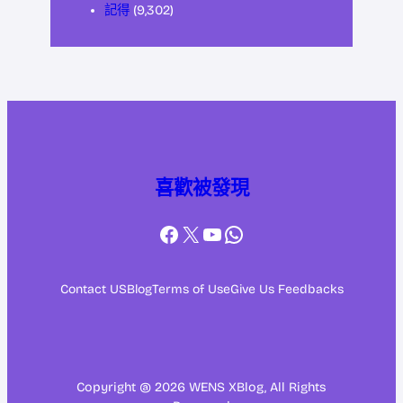
記得
(9,302)
喜歡被發現
Facebook
X
YouTube
WhatsApp
Contact US
Blog
Terms of Use
Give Us Feedbacks
Copyright @ 2026 WENS XBlog, All Rights