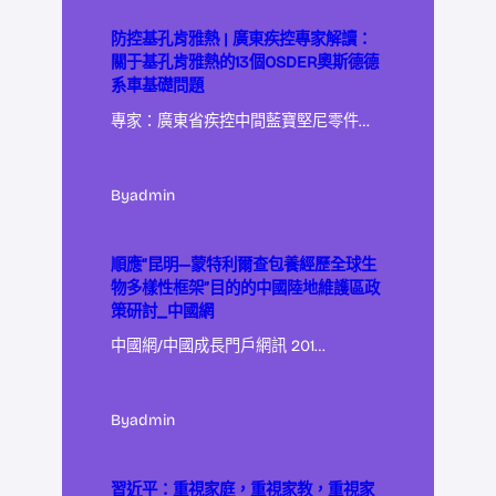
防控基孔肯雅熱 | 廣東疾控專家解讀：
關于基孔肯雅熱的13個OSDER奧斯德德
系車基礎問題
專家：廣東省疾控中間藍寶堅尼零件…
By
admin
順應“昆明—蒙特利爾查包養經歷全球生
物多樣性框架”目的的中國陸地維護區政
策研討_中國網
中國網/中國成長門戶網訊 201…
By
admin
習近平：重視家庭，重視家教，重視家