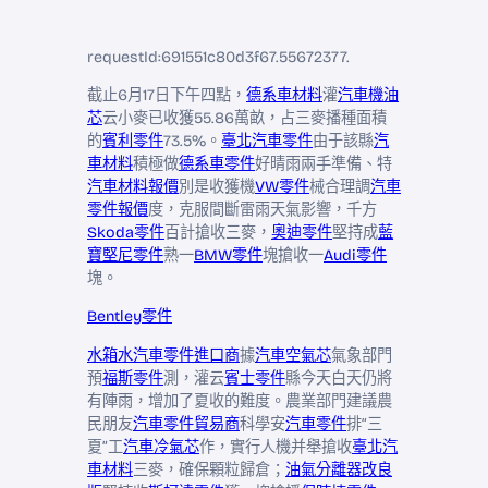
requestId:691551c80d3f67.55672377.
截止6月17日下午四點，
德系車材料
灌
汽車機油
芯
云小麥已收獲55.86萬畝，占三麥播種面積
的
賓利零件
73.5%。
臺北汽車零件
由于該縣
汽
車材料
積極做
德系車零件
好晴雨兩手準備、特
汽車材料報價
別是收獲機
VW零件
械合理調
汽車
零件報價
度，克服間斷雷雨天氣影響，千方
Skoda零件
百計搶收三麥，
奧迪零件
堅持成
藍
寶堅尼零件
熟一
BMW零件
塊搶收一
Audi零件
塊。
Bentley零件
水箱水
汽車零件進口商
據
汽車空氣芯
氣象部門
預
福斯零件
測，灌云
賓士零件
縣今天白天仍將
有陣雨，增加了夏收的難度。農業部門建議農
民朋友
汽車零件貿易商
科學安
汽車零件
排“三
夏”工
汽車冷氣芯
作，實行人機并舉搶收
臺北汽
車材料
三麥，確保顆粒歸倉；
油氣分離器改良