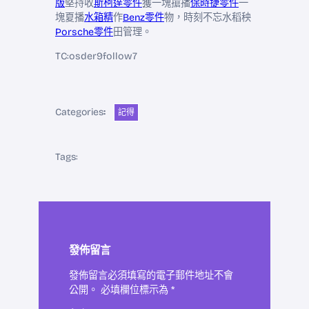
版
堅持收
斯柯達零件
獲一塊搶播
保時捷零件
一
塊夏播
水箱精
作
Benz零件
物，時刻不忘水稻秧
Porsche零件
田管理。
TC:osder9follow7
Categories
:
記得
Tags:
發佈留言
發佈留言必須填寫的電子郵件地址不會
公開。
必填欄位標示為
*