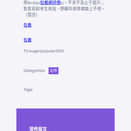
學&rdqu
包養網評價
o;，不克不及止于提示；
對家長和考生來說，野雞年夜學果斷上不得。
（賈亮）
包養
包養
TC:sugarpopular900
Categories
:
記得
Tags:
發佈留言