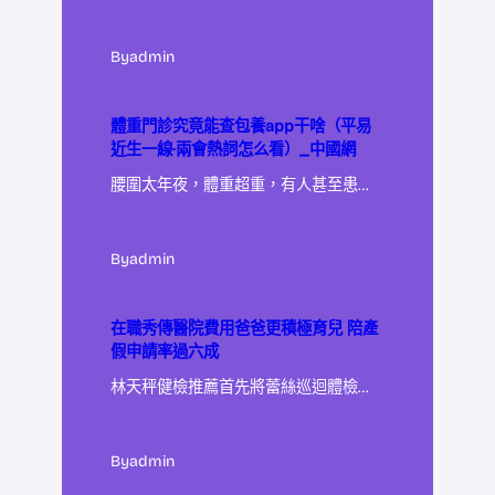
By
admin
體重門診究竟能查包養app干啥（平易
近生一線·兩會熱詞怎么看）_中國網
腰圍太年夜，體重超重，有人甚至患…
By
admin
在職秀傳醫院費用爸爸更積極育兒 陪產
假申請率過六成
林天秤健檢推薦首先將蕾絲巡迴體檢…
By
admin