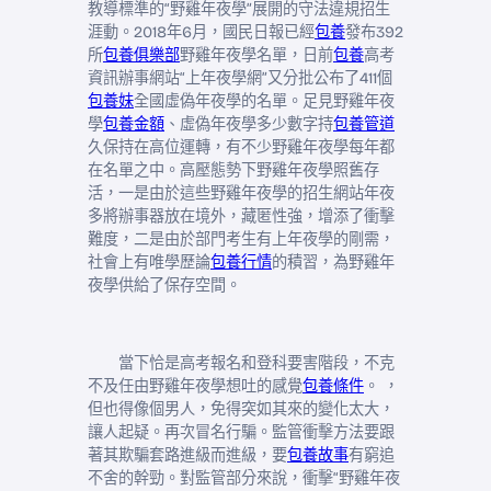
教導標準的“野雞年夜學”展開的守法違規招生
涯動。2018年6月，國民日報已經
包養
發布392
所
包養俱樂部
野雞年夜學名單，日前
包養
高考
資訊辦事網站“上年夜學網”又分批公布了411個
包養妹
全國虛偽年夜學的名單。足見野雞年夜
學
包養金額
、虛偽年夜學多少數字持
包養管道
久保持在高位運轉，有不少野雞年夜學每年都
在名單之中。高壓態勢下野雞年夜學照舊存
活，一是由於這些野雞年夜學的招生網站年夜
多將辦事器放在境外，藏匿性強，增添了衝擊
難度，二是由於部門考生有上年夜學的剛需，
社會上有唯學歷論
包養行情
的積習，為野雞年
夜學供給了保存空間。
當下恰是高考報名和登科要害階段，不克
不及任由野雞年夜學想吐的感覺
包養條件
。 ，
但也得像個男人，免得突如其來的變化太大，
讓人起疑。再次冒名行騙。監管衝擊方法要跟
著其欺騙套路進級而進級，要
包養故事
有窮追
不舍的幹勁。對監管部分來說，衝擊“野雞年夜