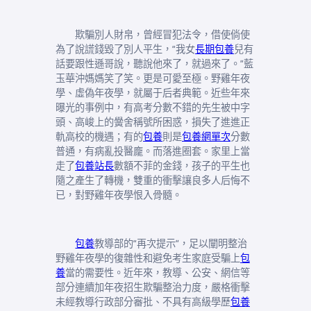
欺騙別人財帛，曾經冒犯法令，借使倘使
為了說謊錢毀了別人平生，“我女
長期包養
兒有
話要跟性遜哥說，聽說他來了，就過來了。”藍
玉華沖媽媽笑了笑。更是可愛至極。野雞年夜
學、虛偽年夜學，就屬于后者典範。近些年來
曝光的事例中，有高考分數不錯的先生被中字
頭、高峻上的黌舍稱號所困惑，損失了進進正
軌高校的機遇；有的
包養
則是
包養網單次
分數
普通，有病亂投醫龐。而落進圈套。家里上當
走了
包養站長
數額不菲的金錢，孩子的平生也
隨之產生了轉機，雙重的衝擊讓良多人后悔不
已，對野雞年夜學恨入骨髓。
包養
教導部的“再次提示”，足以闡明整治
野雞年夜學的復雜性和避免考生家庭受騙上
包
養
當的需要性。近年來，教導、公安、網信等
部分連續加年夜招生欺騙整治力度，嚴格衝擊
未經教導行政部分審批、不具有高級學歷
包養