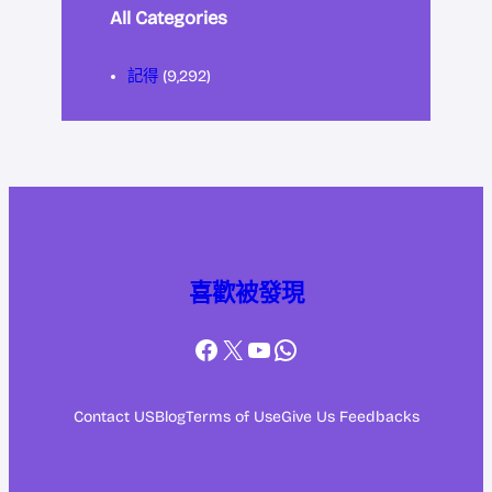
All Categories
記得
(9,292)
喜歡被發現
Facebook
X
YouTube
WhatsApp
Contact US
Blog
Terms of Use
Give Us Feedbacks