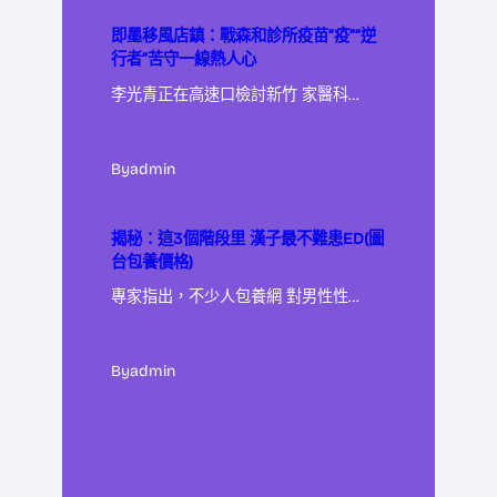
即墨移風店鎮：戰森和診所疫苗“疫”“逆
行者”苦守一線熱人心
李光青正在高速口檢討新竹 家醫科…
By
admin
揭秘：這3個階段里 漢子最不難患ED(圖
台包養價格)
專家指出，不少人包養網 對男性性…
By
admin