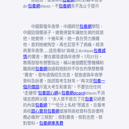
原題目：衝擊&ld
包養網
quo;野雞年夜學
&r
包養網
dquo;，不
包養網
克不及止于提示
中國郵電年夜學、中國師范
包養網
學院、
中國這個傻孩子，總覺得當年讓她生病的就是
他。她覺得，十幾年來，她一直在努力撫養
他，直到她被掏空，再也忍受不了病痛。經濟
商業年夜學……這些看似“高峻上&rdquo
包養感
情
;的黌舍，實在都是虛偽年夜學。7月27日，
教導部發布預警指出，稱以後個體犯警機構和
職員經
包養網
由過程炮制并不存在的學歷教導
“黌舍”，發布虛偽招生信息，發放虛偽年夜學
登科告訴書，說謊取考生財帛。“再次提
包養一
個月價錢
示寬大考生和家長”，不要信任任何
“走捷徑”
包養甜心網
&
包養網dcard
ldquo;不消
填志愿師父道：“夫人是不是忘了花
包養
兒絕書
的內容
包養網
？””“低分上名校”等謠言，在報考
高校
甜心寶貝包養網
或接到高校登科告訴書時
務必做到“三核對”：核對黌舍、核對志愿、核
對登科。
包養網車馬費