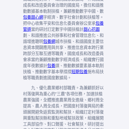
成長和改造委員會治理的國度局，擔任和諧推
動數據基本軌制扶植，兼顧推動數字中國、數
包養甜心網
字經濟、數字社會計劃和扶植等。
把中心收集平安和信息化委員會辦公室承
包養
管道
當的研討訂定數字中國扶植計
甜心花園
劃、和諧推進公共辦事和社會管理信息化、和
諧增進聰明
包養網
城市扶植、和諧國度主要信
息資本開闢應用與共享、推進信息資本跨行業
跨部分互聯互通等職責，國度成長和改造委員
會承當的兼顧推動數字經濟成長、組織實行國
度年夜數據計
包養
謀、推動數據要素基本軌制
扶植、推動數字基本舉措措
短期包養
施布局扶
植等職責劃進國度數據局。
九、優化農業鄉村部職責。為兼顧抓好以
村落復興為重心的“三農”各項任務，加速扶植
農業強國，全體推進農業周全進級、鄉村周全
提高、農人周全成長，把國度村落復興局的牽
頭展開避免返貧監測和幫扶，組織訂定村落復
興重點幫扶縣和重點地域幫扶政策，組織展開
工具部協作、對口聲援、社會幫扶，研討提出