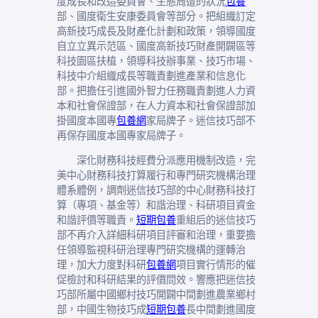
度成長和改造委員會、生態周遭的狀況
包養
部、國度衛生安康委員會等部分。把組織訂定
高新技巧成長及財產化計劃和政策，領導國度
自立立異示范區、國度高新技巧財產開闢區等
科技園區扶植，領導科技辦事業、技巧市場、
科技中介組織成長等職責劃進產業和信息化
部。把擔任引進國外智力任務職責劃進人力資
本和社會保證部，在人力資本和社會保證部加
掛國度本國專
包養網
家局牌子。迷信技巧部不
再保存國度本國專家局牌子。
深化財務科技經費分派應用機制改造，完
美中心財務科技打算履行和專門研究機構治理
體系體例，調劑迷信技巧部的中心財務科技打
算（專項、基金等）和諧治理、科研項目資金
和諧評價等職責。
短期包養
重組后的迷信技巧
部不再介入詳細科研項目評審和治理，重要擔
任領導監視科研治理專門研究機構的運轉治
理，加大力度對科研
包養網
項目實行情形的催
促檢討和科研結果的評價問效。響應把迷信技
巧部所屬中國鄉村技巧開闢中間劃進農業鄉村
部，中國生物技巧成
短期包養
長中間劃進國度