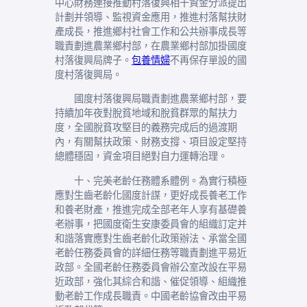
中心財務連接推動村落復興相干資金分派提出
計劃并領導、監視資金應用，推進村落幫扶財
產成長，推進鄉村社會工作和公共辦事成長等
職責劃進農業鄉村部，在農業鄉村部加掛國度
村落復興局牌子。
包養情婦
不再保存單設的國
度村落復興局。
國度村落復興局職責劃進農業鄉村部，要
持續加年夜對脫貧地域和脫貧群眾的幫扶力
度，全國脫貧攻堅目的義務完成后的過渡期
內，有關幫扶政策、財務支撐、項目設定堅持
總體穩固，資金項目絕對自力運轉治理。
十、完美老齡任務體系體例。為實行積極
應對生齒老齡化國度計謀，更好成長養老工作
和養老財產，推進完成全部老年人享有基礎養
老辦事，把國度衛生安康委員會的組織訂定并
和諧落實應對生齒老齡化政策辦法、承當全國
老齡任務委員會的詳細任務等職責劃進平易近
政部。全國老齡任務委員會辦公室改設在平易
近政部，強化其綜合和諧、催促領導、組織推
動老齡工作成長職責。中國老齡協會改由平易