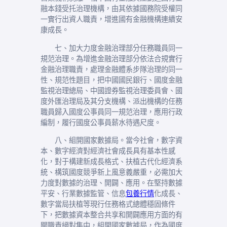
融本錢受托治理機構，由其依據國務院受權同
一實行出資人職責，增進國有金融機構連續安
康成長。
七、加大力度金融治理部分任務職員同一
規范治理。為增進金融治理部分依法合規實行
金融治理職責，處理金融體系步隊治理的同一
性、規范性題目，把中國國民銀行、國度金融
監視治理總局、中國證券監視治理委員會、國
度外匯治理局及其分支機構、派出機構的任務
職員歸入國度公事員同一規范治理，應用行政
編制，履行國度公事員薪水待遇尺度。
八、組開國家數據局。當今社會，數字資
本、數字經濟對經濟社會成長具有基本性感
化，對于構建新成長格式、扶植古代化經濟系
統、構筑國度競爭新上風意義嚴重，必需加大
力度對數據的治理、開闢、應用。在堅持數據
平安、行業數據監管、信息
包養行情
化成長、
數字當局扶植等現行任務格式總體穩固條件
下，把數據資本整合共享和開闢應用方面的有
關職責絕對集中，組開國家數據局，作為國度