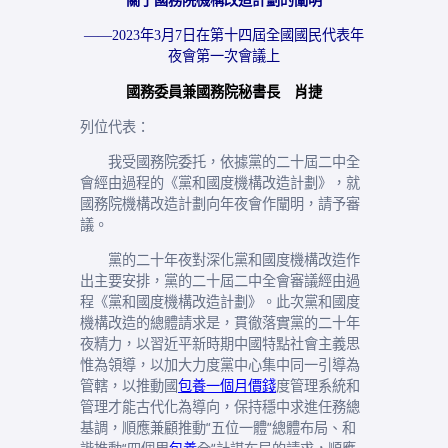
關于國務院機構改造計劃的闡明
——2023年3月7日在第十四屆全國國民代表年
夜會第一次會議上
國務委員兼國務院秘書長 肖捷
列位代表：
我受國務院委托，依據黨的二十屆二中全
會經由過程的《黨和國度機構改造計劃》，就
國務院機構改造計劃向年夜會作闡明，請予審
議。
黨的二十年夜對深化黨和國度機構改造作
出主要安排，黨的二十屆二中全會審議經由過
程《黨和國度機構改造計劃》。此次黨和國度
機構改造的總體請求是，貫徹落實黨的二十年
夜精力，以習近平新時期中國特點社會主義思
惟為領導，以加大力度黨中心集中同一引導為
管轄，以推動國
包養一個月價錢
度管理系統和
管理才能古代化為導向，保持穩中求進任務總
基調，順應兼顧推動“五位一體”總體布局、和