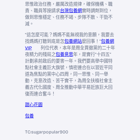
思惟政治任務，嚴厲改造規律，確保機構、職
責、職員等按請求
台灣包養網
實時調劑到位，
做到思惟穩定、任務不竭、步隊不散、干勁不
減。
“這怎麼可能？媽媽不能無視我的意願，我要去
找媽媽打聽到底是怎
包養網站
麼回事！”
包養網
VIP
列位代表，本年是周全貫徹黨的二十年
夜精力的殘局之
包養意思
年，是實行“十四五”
計劃承前啟后的要害一年。我們要高舉中國特
點社會主義巨大旗號，慎密連合在以習近平同
道為焦點的黨中心四周，同一思惟、同一舉
動，克意改造、苦干實干，為周全扶植社會主
義古代化國度、周全推動中華平易近族巨大回
復而連合奮斗！
甜心花園
包養
TC:sugarpopular900