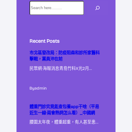
Recent Posts
市北區發改局：防疫阻森和診所家醫科
擊戰，黨員沖在前
民眾網·海報消息青島竹科X光2月…
By
admin
體重門診究竟能查包養app干啥（平易
近生一線·兩會熱詞怎么看）_中國網
腰圍太年夜，體重超重，有人甚至患…