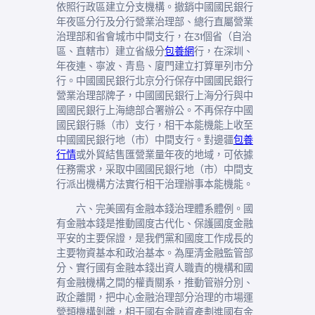
依照行政區建立分支機構。撤銷中國國民銀行
年夜區分行及分行營業治理部、總行直屬營業
治理部和省會城市中間支行，在31個省（自治
區、直轄市）建立省級分
包養網
行，在深圳、
年夜連、寧波、青島、廈門建立打算單列市分
行。中國國民銀行北京分行保存中國國民銀行
營業治理部牌子，中國國民銀行上海分行與中
國國民銀行上海總部合署辦公。不再保存中國
國民銀行縣（市）支行，相干本能機能上收至
中國國民銀行地（市）中間支行。對邊疆
包養
行情
或外貿結售匯營業量年夜的地域，可依據
任務需求，采取中國國民銀行地（市）中間支
行派出機構方法實行相干治理辦事本能機能。
六、完美國有金融本錢治理體系體例。國
有金融本錢是推動國度古代化、保護國度金融
平安的主要保證，是我們黨和國度工作成長的
主要物資基本和政治基本。為厘清金融監管部
分、實行國有金融本錢出資人職責的機構和國
有金融機構之間的權責關系，推動管辦分別、
政企離開，把中心金融治理部分治理的市場運
營類機構剝離，相干國有金融資產劃進國有金