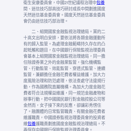
衛生安康委員會，中國21世紀議程治理中
包養
間、迷信技巧部高技巧研討成長中間劃進國度
天然迷信基金委員會。國度天然迷信基金委員
會仍由迷信技巧部治理。
二、組開國家金融監視治理總局。黨的二
十高文出明白安排，要依法將各類金融運動所
有的歸入監管。為處理金融範疇持久存在的凸
起牴觸和題目，在中國銀行保險監視治理委員
會基本上組開國家金融監視治理總局，同一擔
任除證券業之外的金融業監管，強化機構監
管、行動監管、效能監管、穿透式監管、連續
監管，兼顧擔任金融花費者權益維護，加大力
度風險治理和防范處理，依法查處守法違規行
動，作為國務院直屬機構。為加大力度金融花
費者符合法規權益維護，同一規范金融產物和
辦事行動，把中國國民銀行對金融控股公司等
金然而，女子接下來的反應，卻讓彩秀愣住
了。融團體的日常監管職責、有關金融花費者
維護職責，中國證券監視治理委員會的投資者
維
包養
護職責劃進國度金融監視治理總局。不
再保存中國銀行保險監視治理委員會。