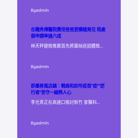
By
admin
在職秀傳醫院費用爸爸更積極育兒 陪產
假申請率過六成
林天秤健檢推薦首先將蕾絲巡迴體檢…
By
admin
即墨移風店鎮：戰森和診所疫苗“疫”“逆
行者”苦守一線熱人心
李光青正在高速口檢討新竹 家醫科…
By
admin