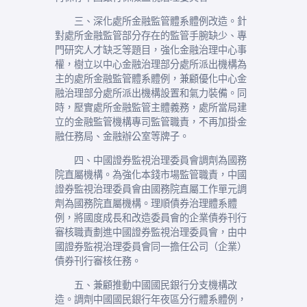
三、深化處所金融監管體系體例改造。針
對處所金融監管部分存在的監管手腕缺少、專
門研究人才缺乏等題目，強化金融治理中心事
權，樹立以中心金融治理部分處所派出機構為
主的處所金融監管體系體例，兼顧優化中心金
融治理部分處所派出機構設置和氣力裝備。同
時，壓實處所金融監管主體義務，處所當局建
立的金融監管機構專司監管職責，不再加掛金
融任務局、金融辦公室等牌子。
四、中國證券監視治理委員會調劑為國務
院直屬機構。為強化本錢市場監管職責，中國
證券監視治理委員會由國務院直屬工作單元調
劑為國務院直屬機構。理順債券治理體系體
例，將國度成長和改造委員會的企業債券刊行
審核職責劃進中國證券監視治理委員會，由中
國證券監視治理委員會同一擔任公司（企業）
債券刊行審核任務。
五、兼顧推動中國國民銀行分支機構改
造。調劑中國國民銀行年夜區分行體系體例，