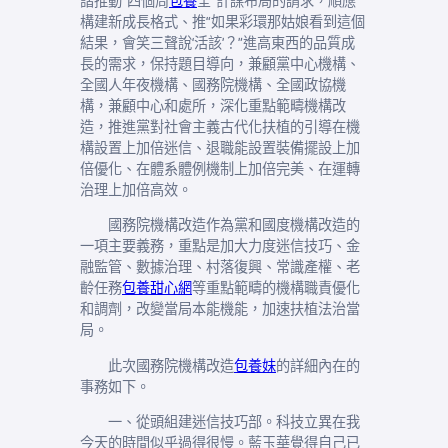
諧推動“四個周
包養
全”計謀布局的請求，順應
構建新成長格式、推“如果彩環那姑娘看到這個
結果，會笑三聲說‘活該’？”進高東西的品質成
長的需求，保持題目導向，兼顧黨中心機構、
全國人年夜機構、國務院機構、全國政協機
構，兼顧中心和處所，深化重點範疇機構改
造，推進黨對社會主義古代化扶植的引導在機
構設置上加倍迷信、退職能設置裝備擺設上加
倍優化、在體系體例機制上加倍完美、在運轉
治理上加倍高效。
國務院機構改造作為黨和國度機構改造的
一項主要義務，重點是加大力度迷信技巧、金
融監管、數據治理、村落復興、常識產權、老
齡任務
包養甜心網
等重點範疇的機構職責優化
和調劑，改變當局本能機能，加速扶植法治當
局。
此次國務院機構改造
包養妹
的詳細內在的
事務如下。
一、從頭組建迷信技巧部。科技立異在我
今天的時間似乎過得很慢。藍玉華覺得自己已