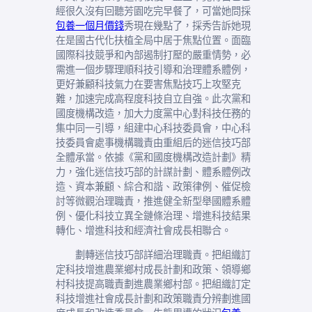
經很久沒有回聽芳園吃完早餐了，可當她問採
包養一個月價錢
秀現在幾點了，採秀告訴她現
在是國古代化扶植全局中居于焦點位置。面臨
國際科技競爭和內部遏制打壓的嚴重情勢，必
需進一個步驟理順科技引導和治理體系體例，
更好兼顧科技氣力在要害焦點技巧上攻堅克
難，加速完成高程度科技自立自強。此次黨和
國度機構改造，加大力度黨中心對科技任務的
集中同一引導，組建中心科技委員會，中心科
技委員會處事機構職責由重組后的迷信技巧部
全體承當。依據《黨和國度機構改造計劃》精
力，強化迷信技巧部的計謀計劃、體系體例改
造、資本兼顧、綜合和諧、政策律例、催促檢
討等微觀治理職責，推進健全新型舉國體系體
例、優化科技立異全鏈條治理、增進科技結果
轉化、增進科技和經濟社會成長相聯合。
劃轉迷信技巧部詳細治理職責。把組織訂
定科技增進農業鄉村成長計劃和政策、領導鄉
村科技提高職責劃進農業鄉村部。把組織訂定
科技增進社會成長計劃和政策職責分辨劃進國