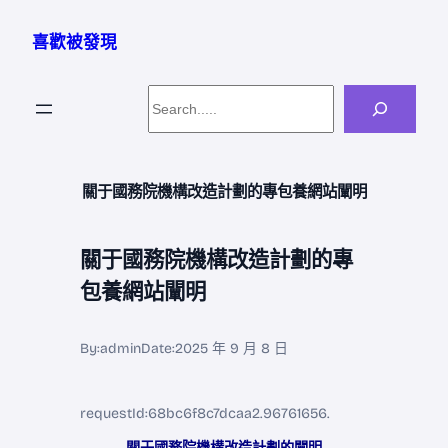
跳
至
喜歡被發現
主
要
Search
內
容
關于國務院機構改造計劃的專包養網站闡明
關于國務院機構改造計劃的專
包養網站闡明
By:
admin
Date:
2025 年 9 月 8 日
requestId:68bc6f8c7dcaa2.96761656.