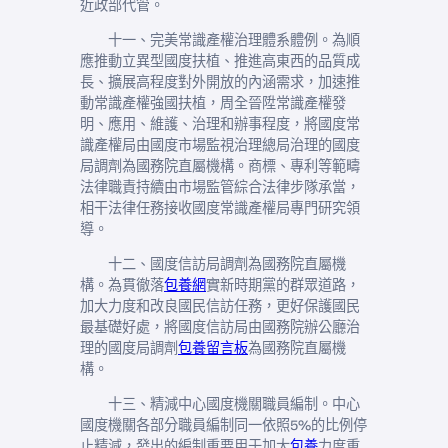
近政部代管。
十一、完美常識產權治理體系體例。為順
應推動立異型國度扶植、推進高東西的品質成
長、擴展高程度對外開放的內涵需求，加速推
動常識產權強國扶植，周全晉陞常識產權發
明、應用、維護、治理和辦事程度，將國度常
識產權局由國度市場監視治理總局治理的國度
局調劑為國務院直屬機構。商標、專利等範疇
法律職責持續由市場監管綜合法律步隊承當，
相干法律任務接收國度常識產權局專門研究領
導。
十二、國度信訪局調劑為國務院直屬機
構。為貫徹落
包養網
實新時期黨的群眾道路，
加大力度和改良國民信訪任務，更好保護國民
最基礎好處，將國度信訪局由國務院辦公廳治
理的國度局調劑
包養留言板
為國務院直屬機
構。
十三、精減中心國度機關職員編制。中心
國度機關各部分職員編制同一依照5%的比例停
止精減，發出的編制重要用于加大
包養
力度重