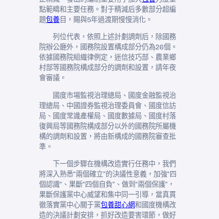
點範疇和主要任務。對于精減后多數部分超編
題
包養
目，賜與5年過渡期慢慢消化。
列位代表，依照上述計劃調劑后，除國務
院辦公廳外，國務院設置構成部分仍為26個。
依據國務院組織律例定，迷信技巧部、農業鄉
村部等國務院構成部分的調劑和設置，請年夜
會審議。
國度市場監視治理總局、國度金融監視治
理總局、中國證券監視治理委員會、國度信訪
局、國度常識產權局、國度數據局、國度村落
復興局等國務院構成部分以外的國務院所屬機
構的調劑和設置，將由新構成的國務院審查批
準。
下一個步驟在機構改造實行任務中，我們
將深入熟悉“兩個確立”的決議性意義，加強“四
個認識”、果斷“四個自負”、做到“兩個保護”，
果斷保護黨中心威望和集中同一引導，當真貫
徹落實黨中心關于黨
包養甜心網
和國度機構改
造的決議計劃安排，抓好改造要害環節，做好