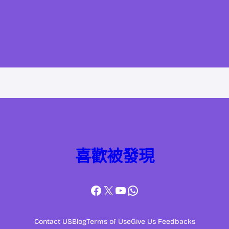
喜歡被發現
Facebook
X
YouTube
WhatsApp
Contact US
Blog
Terms of Use
Give Us Feedbacks