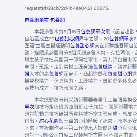
requestId:68cb72d4b4ee04.21160973.
包養網單次
包養網
本報烏魯木齊9月15日
包養網單次
電（記者趙歡
自治區成立70
包養甜心網
周年之際，20
包養網單次
匠篇”主題宣揚運動明
包養甜心網
天在新疆維吾爾自
動。媒體采訪團將分5組深刻烏魯木齊、克拉瑪依、
疆生孩子扶植兵團第一師阿拉爾市、第九師白楊市等
車間、班組，走到勞模工匠身邊
包養感情
，講述新疆
婦
人才的高
包養網
深身手、凸起進獻和
包養甜心網
進
揚勞模精力、休息精力、工匠精力，鼓勵更多休息者
走技巧成才、技巧報國之路。
本次運動將分辨采訪新疆華泰重化工無限義務公
單次
間技巧組值班長庫爾班江·巴拉提、國網新疆電
研討院動力技巧研討所資料技巧室主管何成、馬皮滑
付出，
甜心花園
藍玉華的心頓時暖了起來，原本不安
下來。雪板制作身手第三代傳承人斯蘭別
甜心
克·沙
研討一切限公司首席工程師阿斯古麗·阿不都吾甫爾