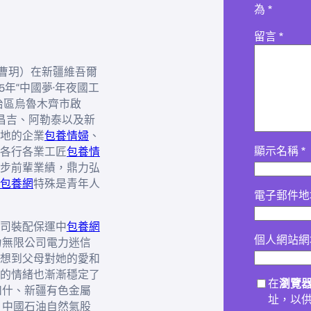
為
*
留言
*
 曹玥）在新疆維吾爾
25年“中國夢·年夜國工
治區烏魯木齊市啟
昌吉、阿勒泰以及新
地的企業
包養情婦
、
顯示名稱
*
各行各業工匠
包養情
步前輩業績，鼎力弘
包養網
特殊是青年人
電子郵件
司裝配保運中
包養網
個人網站網
力無限公司電力迷信
想到父母對她的愛和
的情緒也漸漸穩定了
在
瀏覽
和什、新疆有色金屬
址，以
、中國石油自然氣股