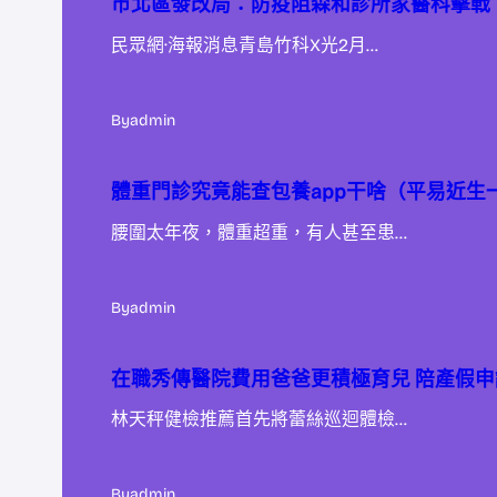
市北區發改局：防疫阻森和診所家醫科擊戰
民眾網·海報消息青島竹科X光2月…
By
admin
體重門診究竟能查包養app干啥（平易近生
腰圍太年夜，體重超重，有人甚至患…
By
admin
在職秀傳醫院費用爸爸更積極育兒 陪產假
林天秤健檢推薦首先將蕾絲巡迴體檢…
By
admin