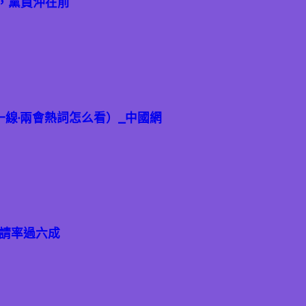
，黨員沖在前
一線·兩會熱詞怎么看）_中國網
申請率過六成