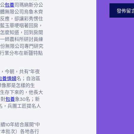
公
包養
司瑪納斯分公
體無限公司烏魯木齊
反應，卻讓彩秀愣住
藍玉華哽咽著回房，
怎麼知道，回到房間
一師農科所研討員練
股份無限公司專門研究
行業分布在新疆特點
，今朝，共有“年夜
包養情婦
名；自治區
想像那是怎樣的生
生存下來的，他長大
養對
包養
象30名；新
0名，兵團工匠提名人
續10年結合展開“中
含本批次）各地各行