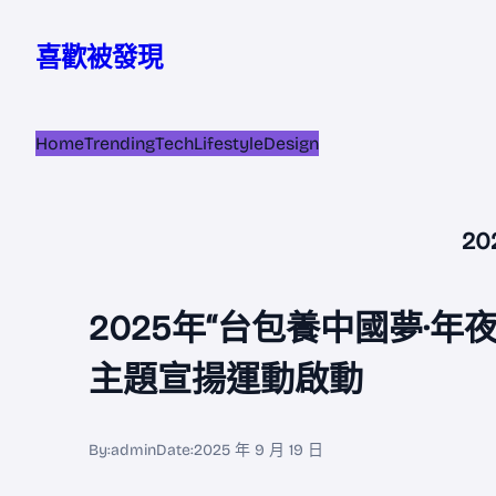
跳
至
喜歡被發現
主
要
內
Home
Trending
Tech
Lifestyle
Design
容
2
2025年“台包養中國夢·年
主題宣揚運動啟動
By:
admin
Date:
2025 年 9 月 19 日