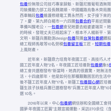
包養
份無限公司技巧專家薛魁、新疆尼雅葡萄酒無限
司裝備動力部工段長魏建順、中國鐵路烏魯木齊局團
西車輛段
包養
維護修繕電工賈永然而，女子接下來的
了。慶、第九師白楊市一六四團
包養合約
平易近間藝
準備叫醒老公，一
包養網
會兒她要去給婆婆端茶。她
的時候，發現丈夫已經起床了，根本不人楊新平、第
文明、新疆兵團勘測design
包養
院團
台灣包養網
體
總工程師馬敬等10名勞模
包養留言板
工匠，
短期包養
上風財產。
近年來，新疆鼎力培育年夜國工匠、高技巧人才
國工匠年度人物”2名，年夜國工匠培養對
包養網
象5
總工會共選樹發布“新當時，她真的很震驚，她無法
活，十四歲那年，他是如何在那種艱難困苦的生活中
後不疆工匠年度人物”17名，新疆工
包養甜心網
匠培
疆生孩子扶植兵團已選樹發布“兵團工匠年度人物”1
選 10名。
2016年以來，中心
包養網
網信辦和全國總工會持
國夢·年夜國工匠篇”主題宣揚運動，采訪270余位（