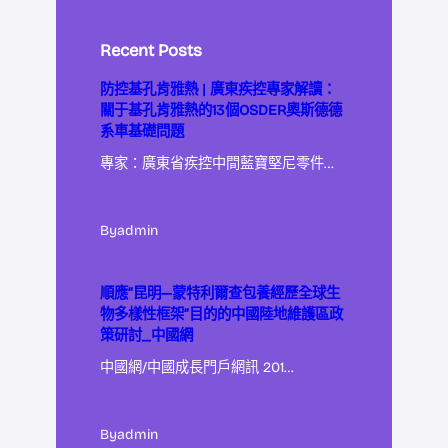
Recent Posts
防控基孔肯雅熱 | 廣東疾控專家解讀：
關于基孔肯雅熱的13個OSDER奧斯德德
系車基礎問題
專家：廣東省疾控中間藍寶堅尼零件…
By
admin
順應“昆明—蒙特利爾查包養經歷全球生
物多樣性框架”目的的中國陸地維護區政
策研討_中國網
中國網/中國成長門戶網訊 201…
By
admin