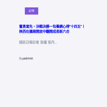
記得
奮勇當先，決戰決勝一包養網心得“十四五”丨
陜西在擴展開放中翻開成長新六合
國民日報記者 張鐵 張丹…
By
admin