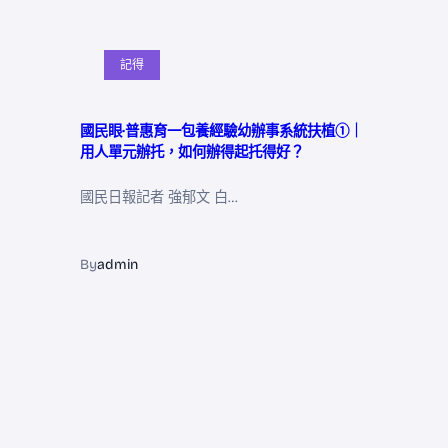
記得
國民眼·普惠育一包養經驗幼辦事系統扶植①｜
用人單元辦托，如何辦得起托得好？
國民日報記者 強郁文 白…
By
admin