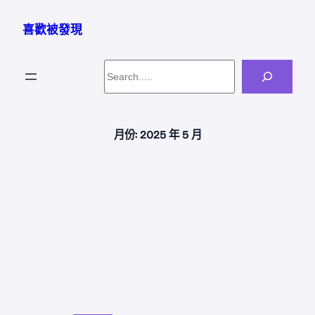
跳
至
喜歡被發現
主
要
Search
內
容
月份:
2025 年 5 月