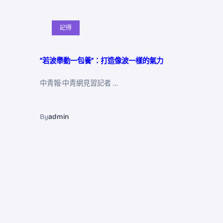
記得
“若波舉動一包養”：打造像波一樣的氣力
中青報·中青網見習記者 …
By
admin