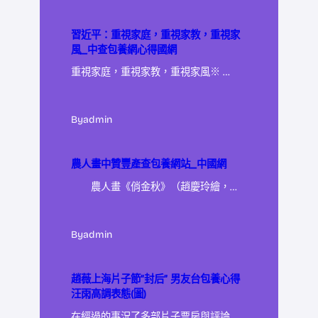
習近平：重視家庭，重視家教，重視家
風_中查包養網心得國網
重視家庭，重視家教，重視家風※ …
By
admin
農人畫中贊豐產查包養網站_中國網
農人畫《俏金秋》（趙慶玲繪，…
By
admin
趙薇上海片子節“封后” 男友台包養心得
汪雨高調表態(圖)
在經過的事況了多部片子票房與評論…