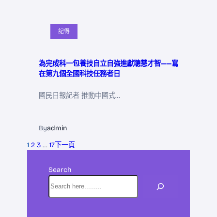
記得
為完成科一包養技自立自強進獻聰慧才智——寫
在第九個全國科技任務者日
國民日報記者 推動中國式…
By
admin
1
2
3
…
17
下一頁
Search