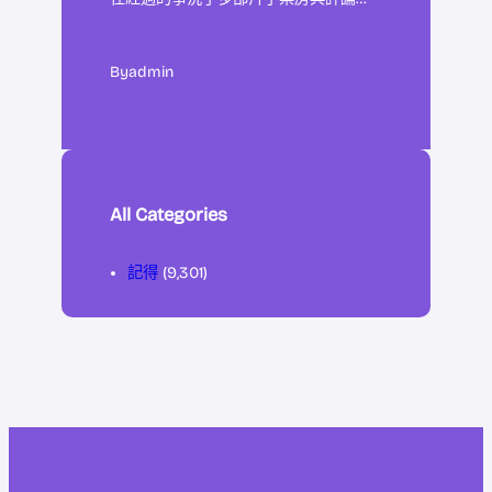
By
admin
All Categories
記得
(9,301)