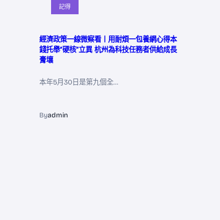
記得
經濟政策一線微察看丨用耐煩一包養網心得本
錢托舉“硬核”立異 杭州為科技任務者供給成長
膏壤
本年5月30日是第九個全…
By
admin