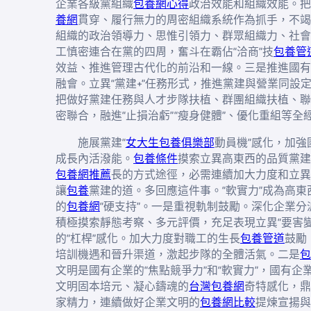
企業各級黨組織
包養網心得
政治效能和組織效能。把
養網
貫穿、履行無力的周密組織系統作為抓手，不竭
組織的政治領導力、思惟引領力、群眾組織力、社會
工慎密連合在黨的四周，奮斗在霸佔“洽商”技
包養管
效益、推進管理古代化的前沿和一線。三是推進國有
融會。立異“黨建+”任務形式，推進黨建與營業同設
把做好黨建任務與人才步隊扶植、群團組織扶植、聯
密聯合，融進“止損治虧”“瘦身健體”、優化重組等全
施展黨建“
女大生包養俱樂部
動員機”感化，加強
成長內活潑能。
包養條件
摸索立異高東西的品質黨建
包養網推薦
長的方式途徑，必需連續加大力度和立異
讓
包養
黨建的道。多回應這件事。“軟實力”成為高東
的
包養網
“硬支持”。一是重視軌制鼓勵。深化企業分
積極摸索靜態考察、多元評價，充足表現立異“要害變
的“杠桿”感化。加大力度對職工的生長
包養管道
鼓勵
培訓機遇和晉升渠道，激起步隊的全體活氣。二是
包
文明是國有企業的“焦點競爭力”和“軟實力”，國有
文明固本培元、凝心鑄魂的
台灣包養網
奇特感化，鼎
家精力，連續做好企業文明的
包養網比較
提煉宣揚與