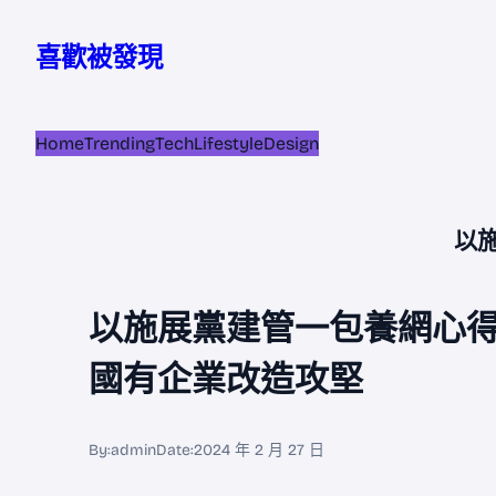
跳
至
喜歡被發現
主
要
內
Home
Trending
Tech
Lifestyle
Design
容
以
以施展黨建管一包養網心
國有企業改造攻堅
By:
admin
Date:
2024 年 2 月 27 日