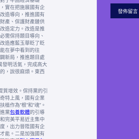
對于牢固經濟基礎
，實在把施展國有企
改造導向，推進國有
財產、保護財產鏈供
改造定力。改造是推
必需保持題目導向、
改造應藍玉華眨了眨
能在夢中看到的往
闢新局，推進題目處
異發明活氣，完成高大
的，說很麻煩。東西
堅提質增效。保持黨的引
奇特上風，國有企業
植作為“根”和“魂”。
進黨
包養軟體
的引導
和完美平易近主集中
度，出力晉陞國有企
才能。二是加強國有