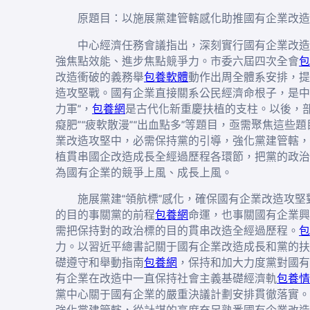
原題目：以施展黨建管轄感化助推國有企業改造
中心經濟任務會議指出，深刻實行國有企業改造
強焦點效能、進步焦點競爭力。市委六屆四次全會
包
改造衝破的義務舉
包養軟體
動作出周全體系安排，提
造攻堅戰。國有企業直接關系公民經濟命根子，是中
力軍”，
包養網
是古代化新重慶扶植的支柱。以後，部
癡肥”“疲軟散漫”“出血點多”等題目，亟需聚焦這些
業改造攻堅中，必需保持黨的引導，強化黨建管轄，
植貫串國企改造成長全經過歷程各環節，把黨的政治
為國有企業的競爭上風、成長上風。
施展黨建“領航標”感化，確保國有企業改造攻
的目的事關黨的前程
包養網
命運，也事關國有企業興
需把保持對的政治標的目的貫串改造全經過歷程。
包
力。以習近平總書記關于國有企業改造成長和黨的扶
礎遵守和舉動指南
包養網
，保持和加大力度黨對國有
有企業在改造中一直保持社會主義基礎經濟軌
包養情
黨中心關于國有企業的嚴重決議計劃安排貫徹落實。