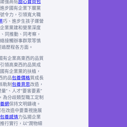
建強高低
甜心寶貝包
進步國有企業下層黨
號令力，引領寬大職
道
巧、進步生孩子運營
企業黨建和營業深度
定、同推動、同考察，
絡接觸辦事群眾等慎
經過歷程各方面。
國有企業高東西的品質
引領高東西的品質成
國有企業黨的扶植，
西的品
包養價格
質成長
派軌制
包養意思
改造，
量”、人才“要害要素”
，為分歧類型職工定制
養網
保持文明鑄魂。
企業在改造中要重視施展
包養感情
力弘揚企業
推行實行，以“潤物細