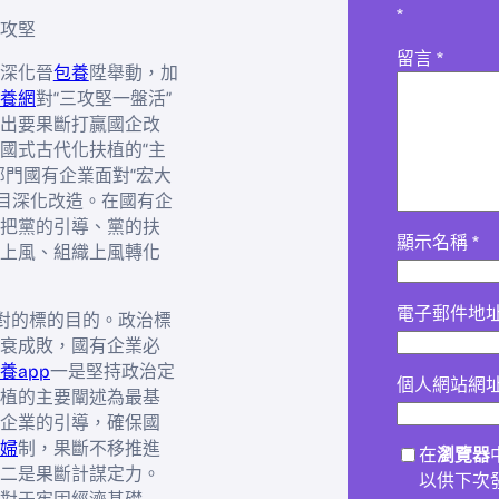
*
攻堅
留言
*
深化晉
包養
陞舉動，加
養網
對“三攻堅一盤活”
出要果斷打贏國企改
國式古代化扶植的“主
門國有企業面對“宏大
題目深化改造。在國有企
把黨的引導、黨的扶
顯示名稱
*
上風、組織上風轉化
電子郵件地
堅對的標的目的。政治標
衰成敗，國有企業必
養app
一是堅持政治定
個人網站網
植的主要闡述為最基
企業的引導，確保國
婦
制，果斷不移推進
在
瀏覽器
二是果斷計謀定力。
以供下次