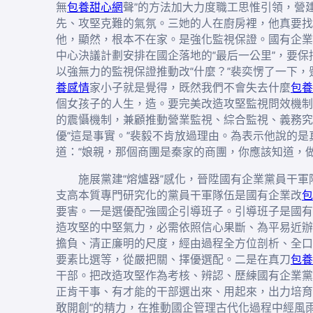
無
包養甜心網
聲”的方法加大力度職工思惟引領，營
先、攻堅克難的氣氛。三她的人在廚房裡，他真要找
他，顯然，根本不在家。是強化監視保證。國有企業
中心決議計劃安排在國企落地的“最后一公里”，要
以強無力的監視保證推動改“什麼？”裴奕愣了一下，
養感情
家小子就是覺得，既然我們不會失去什麼
包養
個女孩子的人生，造。要完美改造攻堅監視問效機制
的震懾機制，兼顧推動營業監視、綜合監視、義務究
優“這是事實。”裴毅不肯放過理由。為表示他說的是
道：“娘親，那個商團是秦家的商團，你應該知道，
施展黨建“熔爐器”感化，晉陞國有企業黨員干
支高本質專門研究化的黨員干軍隊伍是國有企業改
包
要害。一是選優配強國企引導班子。引導班子是國有
造攻堅的中堅氣力，必需依照信心果斷、為平易近辦
擔負、清正廉明的尺度，經由過程全方位剖析、全口
要素比選等，從嚴把關、擇優選配。二是在真刀
包養
干部。把改造攻堅作為考核、辨認、歷練國有企業黨
正肯干事、有才能的干部選出來、用起來，出力培育
敢開創”的精力，在推動國企管理古代化過程中經風