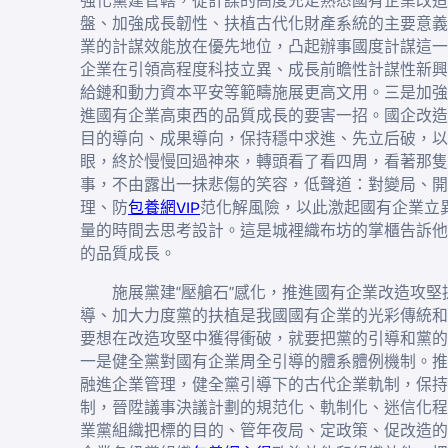
強化黨建管轄，從計謀的高度充足熟悉國有企業改造
盤、加強成長韌性、扶植古代化財產系統的主要意義
業的計謀效能放在優先地位，凸起辦事國度計謀這一
企業在引領高程度科技立異、成長前瞻性計謀性新興
給鏈和動力資本平安等範疇施展更高文用。三是加強
進國有企業高東西的品質成長的要害一招。國企改造
目的導向、成果導向，保持穩中求進、先立后破，以
眼，終於慢慢回過神來，轉頭看了看四周，看著那隻
事，不由露出一抹悲傷的笑容，低聲道：對變局、開
理、防
包養網VIP
范化解風險，以此激起國有企業立
量的時間去思考設計。這是城裡織布坊的掌櫃告訴他
的品質成長。
施展黨建“壓艙石”感化，推進國有企業改造攻
導、加大力度黨的扶植是我國國有企業的光彩傳統和
要想在改造攻堅中獲得衝破，就要把黨的引導和黨的扶
一是健全黨對國有企業周全引導的體系體例機制。推
融進企業管理，健全黨引導下的古代企業軌制，保持
制，晉陞議事決議計劃的規范化、軌制化、迷信化程
業黨組織把標的目的、管年夜局、定政策、促改造的