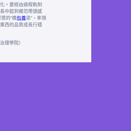
化。要經由過程軌制
長中起到模范帶頭感
群眾的“橋
包養
梁”，率領
東西的品質成長行穩
治理學院）