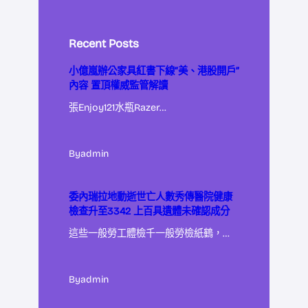
Recent Posts
小億嵐辦公家具紅書下線“美、港股開戶”
內容 置頂權威監管解讀
張Enjoy121水瓶Razer…
By
admin
委內瑞拉地動逝世亡人數秀傳醫院健康
檢查升至3342 上百具遺體未確認成分
這些一般勞工體檢千一般勞檢紙鶴，…
By
admin