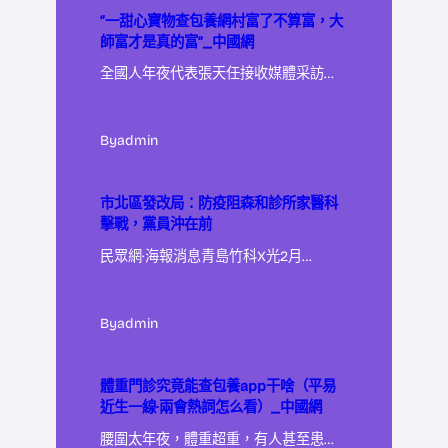
“一甜心寶物查包養網村富了不算富，大
師富才是真的富”_中國網
全國人年夜代表張天任接收媒體采訪…
By
admin
市北區發改局：防疫阻森和診所家醫科
擊戰，黨員沖在前
民眾網·海報消息青島竹科X光2月…
By
admin
體重門診究竟能查包養app干啥（平易
近生一線·兩會熱詞怎么看）_中國網
腰圍太年夜，體重超重，有人甚至患…