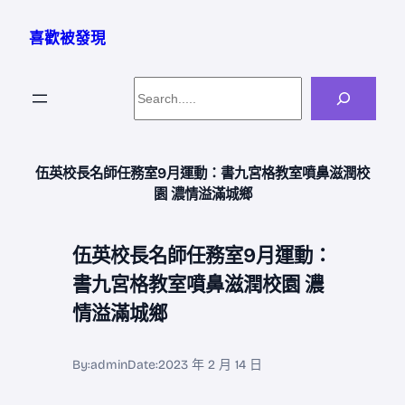
跳
至
喜歡被發現
主
要
Search
內
容
伍英校長名師任務室9月運動：書九宮格教室噴鼻滋潤校
園 濃情溢滿城鄉
伍英校長名師任務室9月運動：
書九宮格教室噴鼻滋潤校園 濃
情溢滿城鄉
By:
admin
Date:
2023 年 2 月 14 日