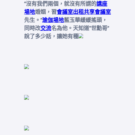
“沒有我們兩個，就沒有所謂的
講座
場地
婚姻，習
會議室出租
共享會議室
先生。”
瑜伽場地
藍玉華緩緩搖頭，
同時改
交流
名為他。天知道“世勳哥”
說了多少話，讓她有種