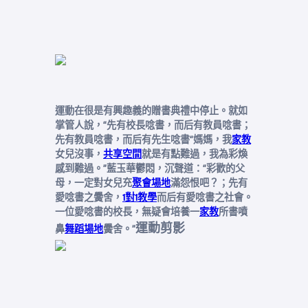
運動在很是有興趣義的贈書典禮中停止。就如
掌管人說，“先有校長唸書，而后有教員唸書；
先有教員唸書，而后有先生唸書“媽媽，我
家教
女兒沒事，
共享空間
就是有點難過，我為彩煥
感到難過。”藍玉華鬱悶，沉聲道：“彩歡的父
母，一定對女兒充
聚會場地
滿怨恨吧？；先有
愛唸書之黌舍，
1對1教學
而后有愛唸書之社會。
一位愛唸書的校長，無疑會培養一
家教
所書噴
運動剪影
鼻
舞蹈場地
黌舍。”