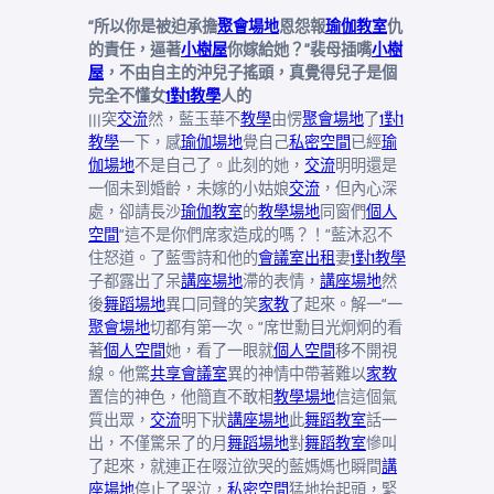
“所以你是被迫承擔
聚會場地
恩怨報
瑜伽教室
仇
的責任，逼著
小樹屋
你嫁給她？”裴母插嘴
小樹
屋
，不由自主的沖兒子搖頭，真覺得兒子是個
完全不懂女
1對1教學
人的
|||突
交流
然，藍玉華不
教學
由愣
聚會場地
了
1對1
教學
一下，感
瑜伽場地
覺自己
私密空間
已經
瑜
伽場地
不是自己了​​。此刻的她，
交流
明明還是
一個未到婚齡，未嫁的小姑娘
交流
，但內心深
處，卻請長沙
瑜伽教室
的
教學場地
同窗們
個人
空間
“這不是你們席家造成的嗎？！”藍沐忍不
住怒道。了藍雪詩和他的
會議室出租
妻
1對1教學
子都露出了呆
講座場地
滯的表情，
講座場地
然
後
舞蹈場地
異口同聲的笑
家教
了起來。解一“一
聚會場地
切都有第一次。”席世勳目光炯炯的看
著
個人空間
她，看了一眼就
個人空間
移不開視
線。他驚
共享會議室
異的神情中帶著難以
家教
置信的神色，他簡直不敢相
教學場地
信這個氣
質出眾，
交流
明下狀
講座場地
此
舞蹈教室
話一
出，不僅驚呆了的月
舞蹈場地
對
舞蹈教室
慘叫
了起來，就連正在啜泣欲哭的藍媽媽也瞬間
講
座場地
停止了哭泣，
私密空間
猛地抬起頭，緊