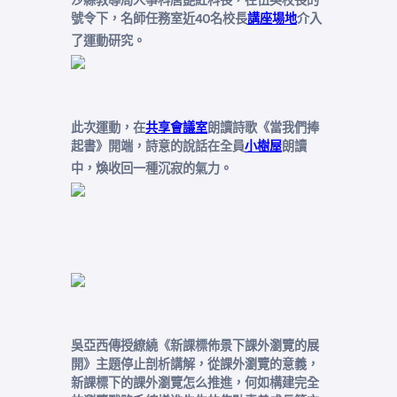
沙縣教導局人事科唐艷紅科長，在伍英校長的
號令下，名師任務室近40名校長
講座場地
介入
了運動研究。
此次運動，在
共享會議室
朗讀詩歌《當我們捧
起書》開端，詩意的說話在全員
小樹屋
朗讀
中，煥收回一種沉寂的氣力。
吳亞西傳授繚繞《新課標佈景下課外瀏覽的展
開》主題停止剖析講解，從課外瀏覽的意義，
新課標下的課外瀏覽怎么推進，何如構建完全