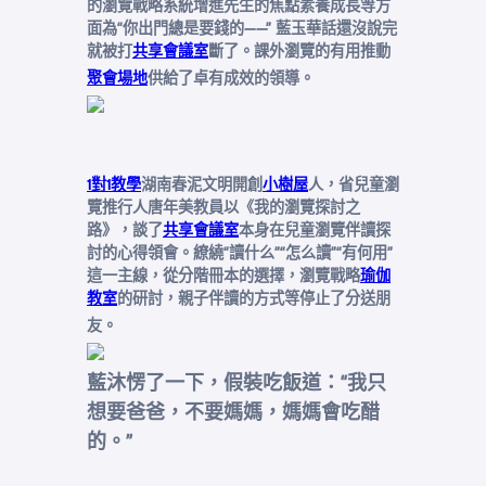
的瀏覽戰略系統增進先生的焦點素養成長等方
面為“你出門總是要錢的——” 藍玉華話還沒說完
就被打
共享會議室
斷了。課外瀏覽的有用推動
聚會場地
供給了卓有成效的領導。
1對1教學
湖南春泥文明開創
小樹屋
人，省兒童瀏
覽推行人唐年美教員以《我的瀏覽探討之
路》，談了
共享會議室
本身在兒童瀏覽伴讀探
討的心得領會。繚繞“讀什么”“怎么讀”“有何用”
這一主線，從分階冊本的選擇，瀏覽戰略
瑜伽
教室
的研討，親子伴讀的方式等停止了分送朋
友。
藍沐愣了一下，假裝吃飯道：“我只
想要爸爸，不要媽媽，媽媽會吃醋
的。”