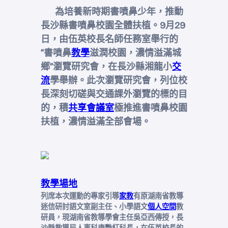
為培養新時期書噴鼻少年，推動
長沙縣書噴鼻校園全體扶植。9月29
日，由伍英校長名師任務室舉行的
“書噴鼻
教學
滋潤校園，濃情溢滿城
鄉”瀏覽研究會，在長沙縣湘龍小
交
流
學舉辦。此次瀏覽研究會，列位校
長深刻切磋與交通課外瀏覽的標的目
的，積
共享會議室
極推進書噴鼻校園
扶植，濃情溢滿全部會場。
教學場地
列席本次運動的專家引導
家教
有原湖南省教導
迷信研討語文室副主任、小學語文
個人空間
教
研員，現湖南省教導學會主任吳亞西傳授，長