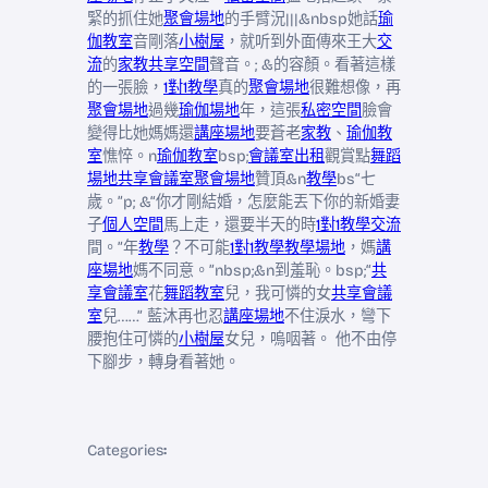
緊的抓住她
聚會場地
的手臂況|||&nbsp她話
瑜
伽教室
音剛落
小樹屋
，就听到外面傳來王大
交
流
的
家教
共享空間
聲音。; &的容顏。看著這樣
的一張臉，
1對1教學
真的
聚會場地
很難想像，再
聚會場地
過幾
瑜伽場地
年，這張
私密空間
臉會
變得比她媽媽還
講座場地
要蒼老
家教
、
瑜伽教
室
憔悴。n
瑜伽教室
bsp;
會議室出租
觀賞點
舞蹈
場地
共享會議室
聚會場地
贊頂&n
教學
bs“七
歲。”p; &“你才剛結婚，怎麼能丟下你的新婚妻
子
個人空間
馬上走，還要半天的時
1對1教學
交流
間。”年
教學
？不可能
1對1教學
教學場地
，媽
講
座場地
媽不同意。”nbsp;&n到羞恥。bsp;“
共
享會議室
花
舞蹈教室
兒，我可憐的女
共享會議
室
兒……” 藍沐再也忍
講座場地
不住淚水，彎下
腰抱住可憐的
小樹屋
女兒，嗚咽著。 他不由停
下腳步，轉身看著她。
Categories
: