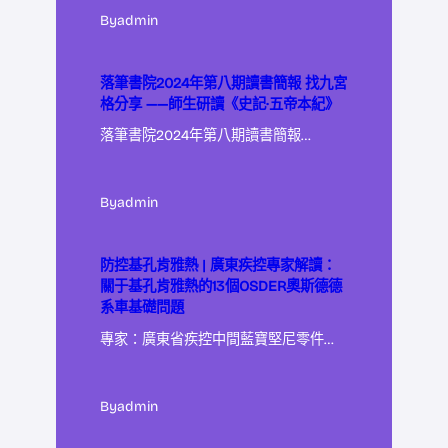
By
admin
落筆書院2024年第八期讀書簡報 找九宮
格分享 ——師生研讀《史記·五帝本紀》
落筆書院2024年第八期讀書簡報…
By
admin
防控基孔肯雅熱 | 廣東疾控專家解讀：
關于基孔肯雅熱的13個OSDER奧斯德德
系車基礎問題
專家：廣東省疾控中間藍寶堅尼零件…
By
admin