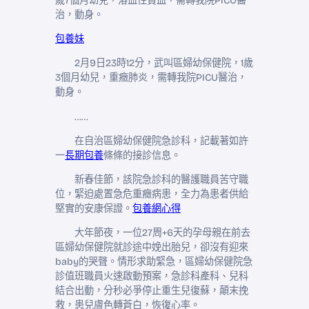
歲7個月幼兒，溶血性貧血，需轉我院PICU醫
治，動身。
包養妹
2月9日23時12分，武叫區婦幼保健院，1歲
3個月幼兒，重癥肺炎，需轉我院PICU醫治，
動身。
……
在自治區婦幼保健院急診科，記載著如許
一
長期包養
條條的接診信息。
新春佳節，該院急診科的醫護職員苦守職
位，緊迫處置急危重癥病患，全力為患者供給
堅實的安康保證。
包養網心得
大年節夜，一位27周+6天的孕母親在前去
區婦幼保健院就診途中娩出胎兒，卻沒有迎來
baby的哭聲。情形求助緊急，區婦幼保健院急
診值班職員火速啟動預案，急診科產科、兒科
結合出動，分秒必爭停止重生兒復蘇，顛末挽
救，患兒膚色轉蒼白，恢復心率。