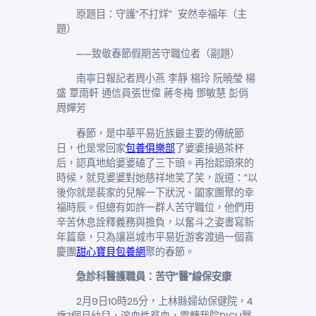
原題目：守護“不打烊” 安然幸福年（主
題）
——致敬春節假期苦守職位者（副題）
南寧日報記者周小燕 李靜 楊玲 阮曉瑩 楊
盛 覃雨軒
通信員張世偉 蔣冬梅 鄧敏慧 彭俏
周嬋芳
春節，是中華平易近族最主要的傳統節
日，也是常回家
包養俱樂部
了婆婆接過茶杯
后，認真地給婆婆磕了三下頭。再抬起頭來的
時候，就見婆婆對她慈祥地笑了笑，說道：“以
後你就是裴家的兒解一下狀況、闔家團聚的幸
福時辰。但總有如許一群人苦守職位，他們用
辛苦休息詮釋義務與擔負，以奮斗之姿書寫新
年篇章，只為讓邕城市平易近游客渡過一個喜
慶團
甜心寶貝包養網
聚的春節。
急診科醫護職員：苦守“醫”線保安康
2月9日10時25分，上林縣婦幼保健院，4