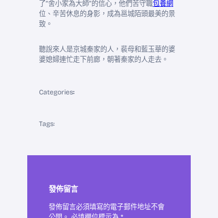
了“舍小家為大師”的信心，他們苦守職
包養網
位、辛苦休息的身影，成為邕城陌頭最美的景
致。
聽說來人是京城秦家的人，裴母和藍玉華的婆
婆媳婦連忙走下前廊，朝著秦家的人走去。
Categories
:
Tags:
發佈留言
發佈留言必須填寫的電子郵件地址不會
公開。
必填欄位標示為
*