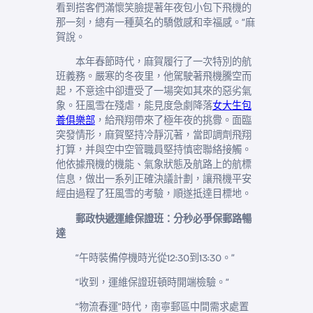
看到搭客們滿懷笑臉提著年夜包小包下飛機的
那一刻，總有一種莫名的驕傲感和幸福感。”麻
賀說。
本年春節時代，麻賀履行了一次特別的航
班義務。嚴寒的冬夜里，他駕駛著飛機騰空而
起，不意途中卻遭受了一場突如其來的惡劣氣
象。狂風雪在殘虐，能見度急劇降落
女大生包
養俱樂部
，給飛翔帶來了極年夜的挑釁。面臨
突發情形，麻賀堅持冷靜沉著，當即調劑飛翔
打算，并與空中空管職員堅持慎密聯絡接觸。
他依據飛機的機能、氣象狀態及航路上的航標
信息，做出一系列正確決議計劃，讓飛機平安
經由過程了狂風雪的考驗，順遂抵達目標地。
郵政快遞運維保證班：分秒必爭保郵路暢
達
“午時裝備停機時光從12:30到13:30。”
“收到，運維保證班頓時開端檢驗。”
“物流春運”時代，南寧郵區中間需求處置