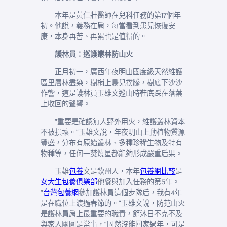
本年是黃仁壯醫師在兒科任務的第17個年
初。他說，義務在肩，每當看到患兒恢復安
康，本身再苦、再累也是值得的。
護林員：巡護叢林防山火
正月初一，廣西年夜明山國度級天然維護
區里層林盡染，樹梢上鳥兒撲騰，樹底下沙沙
作響，這是護林員玉雄文巡山時鞋底踩在落葉
上收回的聲響。
“重要是確認無人野外用火，維護叢林資本
不被損壞。”玉雄文說，年夜明山上動植物質源
豐盛，分布有原始叢林、多種珍稀生物及特有
物種等，任何一焚燒星都能夠形成嚴重后果。
玉雄
包養
文是欽州人，本年
包養網比較
是
女大生包養俱樂部
他餐與加入任務的第5年。
“
台灣包養網
參加護林員這個步隊后，我有4年
是在職位上渡過春節的。”玉雄文說，防范山火
是護林員肩上最重要的職責，節沐日不克不及
與家人團圓是常事，“固然沒能回家過年，可是