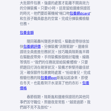
大批郵件包裹，強盛的處置才能離不開高效力
的分揀裝備。只要1小時，這是留給運維保證班
的時光，他們要趁著機械“喘口吻
包養網dcard
”
和生孩子職員歇息的空當，完成分揀裝備檢驗
任務。
包養金額
隨同著轟叫聲逐步壓低，驅動皮帶徐徐加
快
包養網評價
、分揀裝備“消聲匿跡”，運維保
證班全員進進任務狀況。技巧職員陸斯胤半蹲
在驅動皮帶旁，手持裝備挨個檢討電機、線路
等情形。“我們的任務就是給裝備‘體檢’，只要
把題目打消在萌芽狀況，裝備才幹堅持最佳狀
況，確保郵件包裹實時處置。”紛歧會兒，完成
檢驗任務的陸
包養網ppt
斯胤站起身來，即便
在冬天，也能看到汗水浸濕了他的衣衫。
包養
價格
春節假期，陸斯胤和運維保證班的其他同
事們苦守職位，熬徹夜是常態，“越是過節，我
們越不克不及放松”。