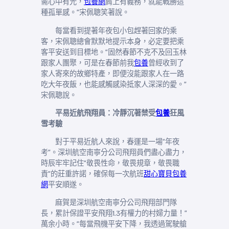
需心中有光，
包養網
肩上有義務，就能戰勝這
種孤單感。”宋佩聰笑著說。
每當看到提著年夜包小包趕著回家的乘
客，宋佩聰總會默默地提示本身，必定要把乘
客平安送到目標地。“固然春節不克不及回玉林
跟家人團聚，可是在春節前我
包養
曾經收到了
家人寄來的故鄉特產，即便沒能跟家人在一路
吃大年夜飯，也能感觸感染抵家人深深的愛。”
宋佩聰說。
平易近航飛翔員：冷靜沉著禁受
包養
狂風
雪考驗
對于平易近航人來說，春運是一場“年夜
考”。深圳航空南寧分公司飛翔員們盡心盡力，
時辰牢牢記住“敬畏性命，敬畏規章，敬畏職
責”的莊重許諾，確保每一次航班
甜心寶貝包養
網
平安順遂。
麻賀是深圳航空南寧分公司飛翔部門隊
長，累計保證平安飛翔1.3有權力的村婦力量！”
萬余小時。“每當飛機平安下降，我透過駕駛艙