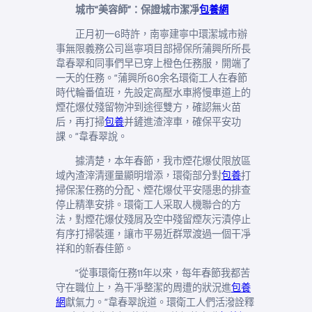
城市“美容師”：保證城市潔凈
包養網
正月初一6時許，南寧建寧中環潔城市辦
事無限義務公司邕寧項目部掃保所蒲興所所長
韋春翠和同事們早已穿上橙色任務服，開端了
一天的任務。“蒲興所60余名環衛工人在春節
時代輪番值班，先設定高壓水車將慢車道上的
煙花爆仗殘留物沖到途徑雙方，確認無火苗
后，再打掃
包養
并鏟進渣滓車，確保平安功
課。”韋春翠說。
據清楚，本年春節，我市煙花爆仗限放區
域內渣滓清運量顯明增添，環衛部分對
包養
打
掃保潔任務的分配、煙花爆仗平安隱患的排查
停止精準安排。環衛工人采取人機聯合的方
法，對煙花爆仗殘屑及空中殘留煙灰污漬停止
有序打掃裝運，讓市平易近群眾渡過一個干凈
祥和的新春佳節。
“從事環衛任務11年以來，每年春節我都苦
守在職位上，為干凈整潔的周遭的狀況進
包養
網
獻氣力。”韋春翠說道。環衛工人們活潑詮釋