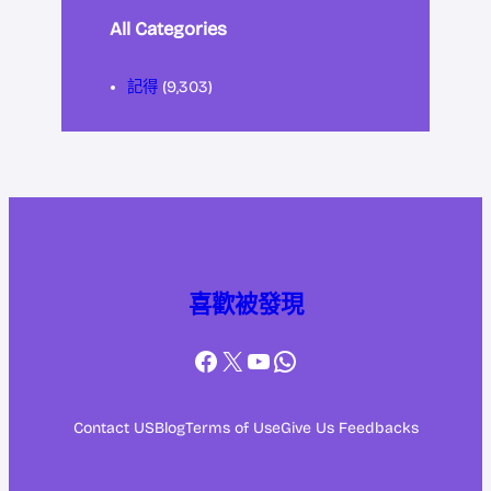
All Categories
記得
(9,303)
喜歡被發現
Facebook
X
YouTube
WhatsApp
Contact US
Blog
Terms of Use
Give Us Feedbacks