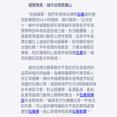
城管隊員：城市治理更盡心
“這個春節，我們年夜隊法律隊
包養
員的通
訊裝備堅持24小時通順，隨叫隨到。”正月初
七，橫州市城建監察年夜隊副年夜隊長尹年夜
贊帶隊加年夜街道巡視力度，對活動攤販、占
道運營等違規行動停止柔性開導，這是尹年夜
贊在職位上渡過的第18個春節。若何做好城市
治理任務？尹年夜贊的經歷是：只需本著相互
尊敬、相互懂得的心態看待每個攤
包養
販，碰
到的題目就能水到渠成。
城市治理任務事關市平易近的生涯東西的
品質和城市的抽像。為確保春節時代車流和人
流正常運轉，橫州市城建監察年夜隊提早制定
具體的任務打算。城管隊員們天天5時開端穿越
在年夜街冷巷，對占道運營、亂擺亂放、亂貼
亂畫等違規行動停止開導和整治。尹
包養俱樂
部
年夜贊表現，“春節苦守任務職位是一件很光
彩的事，可以或許實時輔助市平易近群眾處理
題目
包養網
，我心里覺得很高興
包養軟體
。”