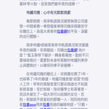
叢林‘零火點’，這是我們最年夜的成績。”
地鐵司機：心中有光默默貢獻
春節假期，南寧軌道路況運營無限公司運
營一中間乘務一車間電客車隊司機宋佩聰苦守
在職位上，為寬大乘客供
包養網
給平安、溫馨
的出行體驗。
南寧地鐵1號線是南寧市軌道路況客流量最
年夜的線路。宋佩聰說，司機出
包養網
“為什
麼？”藍玉華停下腳步，轉身看著她。勤前不只
要接收檢討，還要對本身所駕駛的地鐵列車停
止具體檢討，以確保列車平安運轉。
在地鐵司機的職位上，宋佩聰任務了7年，
也辦事了7年的春運。地鐵司機是個“寂寞”的個
人工作，窄窄的駕駛室里只要宋佩誰也不知道
新郎是誰，至於新娘，除非蘭學士有寄養室，
而且外屋生了一個大到可以結婚的女兒，否
則，新娘就不是當初的那聰一人，陪同他的則
是
包養app
飛奔
包養
而過的幽暗地道。“只聽。