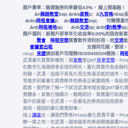
開戶費率：融資融券利率最低4.5%， 線上開兩融！
&n
舞蹈教室
bsp; &nbs
家教
p; &
九宮格
nbsp
&nbs
時租會議
p; &n
舞蹈教室
bsp; 可轉債滬市
&nb
時租場地
sp; &nb
交流
sp; &nb
1對1教學
s
開戶福利：新開戶即享年化收益率6.99%的固收新
聚會
時租空間
買賣軟件流利好用，效
交流
能
會議室出租
支撐同花順，雪球，騰訊自
nbsp;
見證
請加客戶司理微18005435004徵詢：
時
武漢量化買賣新權勢：摸
家教
索QMT
共享空間
、Pt
在數字化海潮席卷全球的明天，量化買賣作為金融科
利器。武漢，這座汗青長久而又佈滿活氣的城市，也不甘
等進步前輩量化買賣軟件的券商正嶄露頭角，為投資
起首，我們來了解一下狀況武漢地域支撐QMT量化
賣體系，其集行情顯示、戰略研討、買賣履行和風控
客戶的喜愛。在武漢，一些著名的券商如招商證券、
高效、穩固的量化買賣辦事。
接上
講座
去，讓我們聚焦Ptrade量化買賣平臺。P
瞭一席之地。在武漢，越來越多的券商開端器重Ptr