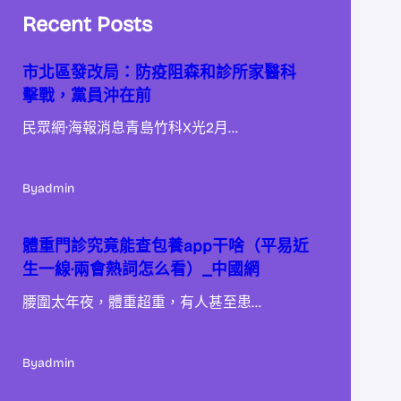
Recent Posts
市北區發改局：防疫阻森和診所家醫科
擊戰，黨員沖在前
民眾網·海報消息青島竹科X光2月…
By
admin
體重門診究竟能查包養app干啥（平易近
生一線·兩會熱詞怎么看）_中國網
腰圍太年夜，體重超重，有人甚至患…
By
admin