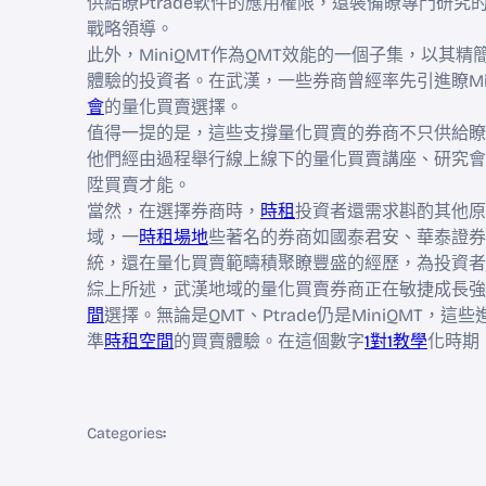
供給瞭Ptrade軟件的應用權限，還裝備瞭專門研
戰略領導。
此外，MiniQMT作為QMT效能的一個子集，以
體驗的投資者。在武漢，一些券商曾經率先引進瞭Min
會
的量化買賣選擇。
值得一提的是，這些支撐量化買賣的券商不只供給瞭
他們經由過程舉行線上線下的量化買賣講座、研究會
陞買賣才能。
當然，在選擇券商時，
時租
投資者還需求斟酌其他原
域，一
時租場地
些著名的券商如國泰君安、華泰證券
統，還在量化買賣範疇積聚瞭豐盛的經歷，為投資者
綜上所述，武漢地域的量化買賣券商正在敏捷成長強
間
選擇。無論是QMT、Ptrade仍是MiniQMT
準
時租空間
的買賣體驗。在這個數字
1對1教學
化時期
Categories
: