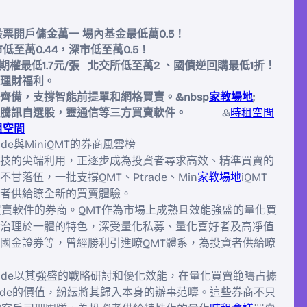
;股票開戶傭金萬一 場內基金最低萬0.5！
低至萬0.44，深市低至萬0.5！
p;期權最低1.7元/張 北交所低至萬2 、國債逆回購最低1折！
客理財福利。
齊備，支撐智能前提單和網格買賣。&nbsp
家教場地
;
選股，靈通信等三方買賣軟件。
&
時租空間
租空間
rade與MiniQMT的券商風雲榜
技的尖端利用，正逐步成為投資者尋求高效、精準買賣的
落伍，一批支撐QMT、Ptrade、Min
家教場地
iQMT
者供給瞭全新的買賣體驗。
買賣軟件的券商。QMT作為市場上成熟且效能強盛的量化買
治理於一體的特色，深受量化私募、量化喜好者及高凈值
國金證券等，曾經勝利引進瞭QMT體系，為投資者供給瞭
trade以其強盛的戰略研討和優化效能，在量化買賣範疇占據
ade的價值，紛紜將其歸入本身的辦事范疇。這些券商不只