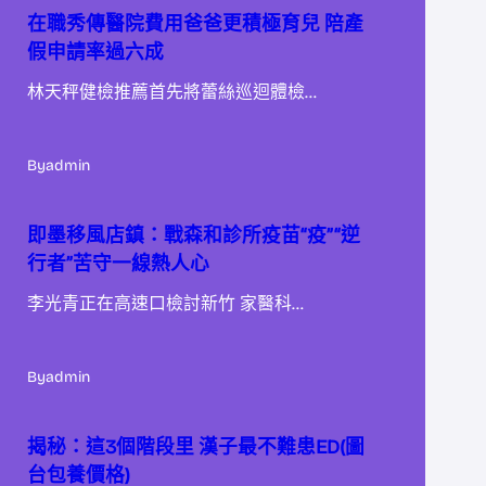
在職秀傳醫院費用爸爸更積極育兒 陪產
假申請率過六成
林天秤健檢推薦首先將蕾絲巡迴體檢…
By
admin
即墨移風店鎮：戰森和診所疫苗“疫”“逆
行者”苦守一線熱人心
李光青正在高速口檢討新竹 家醫科…
By
admin
揭秘：這3個階段里 漢子最不難患ED(圖
台包養價格)