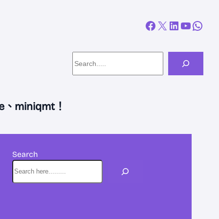
Facebook
X
LinkedIn
YouTube
WhatsApp
Search
miniqmt！
Search