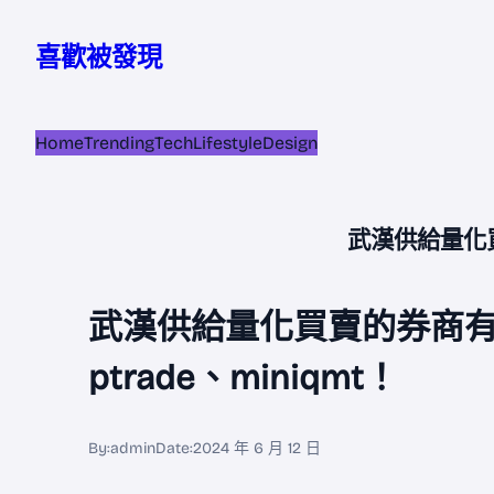
跳
至
喜歡被發現
主
要
內
Home
Trending
Tech
Lifestyle
Design
容
武漢供給量化買
武漢供給量化買賣的券商有
ptrade、miniqmt！
By:
admin
Date:
2024 年 6 月 12 日