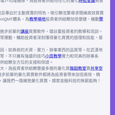
究的客戶司理團隊，為投資者供給特性化的量化
時租會議
買賣
其精簡且專註於主動買賣的特色，吸引瞭浩繁尋求簡練高效買賣
iQMT體系，為
教學場地
投資者供給瞭加倍便捷、機動
聚
進步前輩的
講座
買賣軟件，還註重投資者的教導和培訓。
等運動，輔助投資者深刻懂得量化買賣的道理和技能，晉
因，如券商的天資、實力、辦事東西的品質等。在武漢地
等，不只擁有強盛的技巧
小班教學
實力和完美的辦事系
供給瞭全方位的支撐和保證。
大，為投資者供給瞭豐盛多樣的量化買
舞蹈教室
賣
共享空
，這些進步前輩的量化買賣軟件都將為投資者帶來加倍高效、精
，讓我們一路擁抱量化買賣，摸索金融科技的無窮能夠！