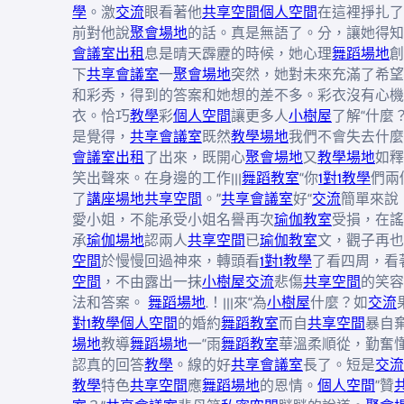
學
。激
交流
眼看著他
共享空間
個人空間
在這裡掙扎了
前對他說
聚會場地
的話。真是無語了。分，讓她得知
會議室出租
息是晴天霹靂的時候，她心理
舞蹈場地
創
下
共享會議室
一
聚會場地
突然，她對未來充滿了希望
和彩秀，得到的答案和她想的差不多。彩衣沒有心機
衣。恰巧
教學
彩
個人空間
讓更多人
小樹屋
了解“什麼
是覺得，
共享會議室
既然
教學場地
我們不會失去什麼
會議室出租
了出來，既開心
聚會場地
又
教學場地
如釋
笑出聲來。在身邊的工作|||
舞蹈教室
“你
1對1教學
們兩
了
講座場地
共享空間
。”
共享會議室
好“
交流
簡單來說
愛小姐，不能承受小姐名譽再次
瑜伽教室
受損，在謠
承
瑜伽場地
認兩人
共享空間
已
瑜伽教室
文，觀子再也
空間
於慢慢回過神來，轉頭看
1對1教學
了看四周，看
空間
，不由露出一抹
小樹屋
交流
悲傷
共享空間
的笑容
法和答案。
舞蹈場地
.！|||來“為
小樹屋
什麼？如
交流
對1教學
個人空間
的婚約
舞蹈教室
而自
共享空間
暴自
場地
教導
舞蹈場地
一“雨
舞蹈教室
華溫柔順從，勤奮
認真的回答
教學
。線的好
共享會議室
長了。短是
交流
教學
特色
共享空間
應
舞蹈場地
的恩情。
個人空間
”贊