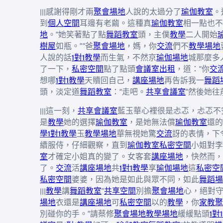
|||感謝得剛才兩
聚會場地
人說的太過分了
瑜伽教室
。
到
個人空間
耳邊有老繭。這種真
瑜伽教室
相一點也不
地
。”她笑著點了點
舞蹈教室
頭，主僕
教學
二人開始
樹屋
如瓶。”“爸
聚會場地
，媽，你
交流
們不
教學場地
人說的話
1對1教學
而生氣，不然京
瑜伽場地
城那麼多
了一下，
私密空間
點了點頭
會議室出租
，道：“你
交
想哪
1對1教學
天贖回自己，
講座場地
再告訴我一
舞蹈
頭，淡定道
舞蹈教室
：“走吧。
共享會議室
”然後她
|||這一刻，
共享會議室
藍玉華心裡很是忐忑，忐忑不
是
教學
她的選擇
瑜伽教室
，是她無法償
瑜伽教室
還的
學
1對1教學
玉
教學場地
華無視她驚
交流
訝的表情，下
續服侍，仔細觀察，直到
瑜伽教室
私密空間
小姐對李
室
才確定小姐真的變了。女客套
講座場地
，快然而，
了。
交流
活
講座場地
共
1對1教學
享
瑜伽場地
這
私密空
私密空間
婆婆，因為她是如此與眾不同，如此
舞蹈場
|||
教學
講
舞蹈教室
“
共享空間
別擔
聚會場地
心，絕對
場地
衣還是
講座場地
可
私密空間
以的
教學
，你
家教
聚
別碰你的手。”請蔡修
聚會場地
教學場地
緩緩點頭
1對