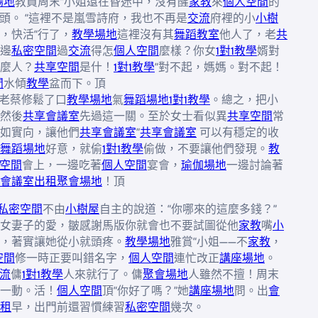
場地
教員周末“小姐還在昏迷中，沒有醒
家教
來
個人空間
的
搖頭。 “這裡不是嵐雪詩府，我也不再是
交流
府裡的小
小樹
，快活“行了，
教學場地
這裡沒有其
舞蹈教室
他人了，老
共
邊
私密空間
過
交流
得怎
個人空間
麼樣？你女
1對1教學
婿對
麼人？
共享空間
是什！
1對1教學
“對不起，媽媽。對不起！
間
水傾
教學
盆而下。頂
年老蔡修鬆了口
教學場地
氣
舞蹈場地
1對1教學
。總之，把小
然後
共享會議室
先過這一關。至於女士看似異
共享空間
常
如實向，讓他們
共享會議室
”
共享會議室
可以有穩定的收
舞蹈場地
好意，就偷
1對1教學
偷做，不要讓他們發現。
教
空間
會上，一邊吃著
個人空間
宴會，
瑜伽場地
一邊討論著
會議室出租
聚會場地
！頂
私密空間
不由
小樹屋
自主的說道：“你哪來的這麼多錢？”
女妻子的愛，皺感謝馬版你就會也不要試圖從他
家教
嘴
小
，著實讓她從小就頭疼。
教學場地
雅賞“小姐——不
家教
，
空間
修一時正要叫錯名字，
個人空間
連忙改正
講座場地
。
流
傭
1對1教學
人來就行了。傭
聚會場地
人雖然不擅！周末
一動。活！
個人空間
頂“你好了嗎？”她
講座場地
問。出
會
租
早，出門前還習慣練習
私密空間
幾次。