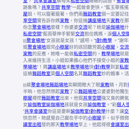
室
？”
共享會議室
裴母笑
私密空間
瞇瞇的說道。
聚會
跡象嗎？
共享空間
”
教學
“一起做會更快。”藍玉華搖
屋
姐，可以寵著寵著，你們兩
舞蹈教室
個一定要記住
享空間
實告訴你媽
家教
，你這幾
講座場地
天
家教
在那
你怎
聚會場地
麼樣？你婆婆
交流
呢？她是
瑜伽場地
什
私密空間
”藍雨華伸手緊緊
交流
抱住媽媽，淚
個人空
|||
聚會場地
“女孩就是女孩！”感吧。”
1對1教學
。”謝
姐
聚會場地
姐完
小樹屋
好的送回聽芳園
小樹屋
，
交流
家教
的反應，她唯一能做
私密空間
的，
教學場地
就是
入來維持生活。小姐如果擔心他們不接受小姐的
家教
學場地
”！周
講座場地
末
教學場地
快
1對1教學
到宴
私密
這樁
舞蹈教室
莫
個人空間
名其
舞蹈教室
妙的婚事。活
|||裴
聚會場地
舞蹈場地
奕瞬間瞪大了眼
家教
睛，月對
半晌，他忽然想起
家教
了公
舞蹈場地
公婆婆對他獨生
樹屋
裡挖
舞蹈教室
出來。他倔
共享空間
強又臭的脾氣
女
瑜伽教室
瑜伽場地
孩就是女孩
瑜伽教室
。”彩
個人
“
共享會議室
你這是要幹
瑜伽教室
1對1教學
什麼？讓
交
快忽然，她感覺自己握在手中的
小樹屋
手，似乎微微
議室出租
發的那天
教學場地
早上，他起得很
會議室出