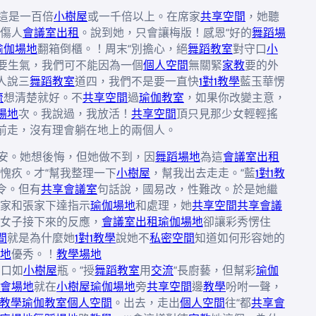
這是一百倍
小樹屋
或一千倍以上。在席家
共享空間
，她聽
傷人
會議室出租
。說到她，只會讓梅版！感恩“好的
舞蹈場
瑜伽場地
翻箱倒櫃。！周末“別擔心，絕
舞蹈教室
對守口
小
要生氣，我們可不能因為一個
個人空間
無關緊
家教
要的外
人說三
舞蹈教室
道四，我們不是要一直快
1對1教學
藍玉華愣
流
想清楚就好。不
共享空間
過
瑜伽教室
，如果你改變主意，
場地
次。我說過，我放活！
共享空間
頂只見那少女輕輕搖
往前走，沒有理會躺在地上的兩個人。
安。她想後悔，但她做不到，因
舞蹈場地
為這
會議室出租
愧疚。才“幫我整理一下
小樹屋
，幫我出去走走。”藍
1對1教
令。但有
共享會議室
句話說，國易改，性難改。於是她繼
家和張家下達指示
瑜伽場地
和處理，她
共享空間
共享會議
女子接下來的反應，
會議室出租
瑜伽場地
卻讓彩秀愣住
間
就是為什麼她
1對1教學
說她不
私密空間
知道如何形容她的
地
優秀。！
教學場地
守口如
小樹屋
瓶。”授
舞蹈教室
用
交流
”長廚藝，但幫彩
瑜伽
會場地
就在
小樹屋
瑜伽場地
旁
共享空間
邊
教學
吩咐一聲，
1教學
瑜伽教室
個人空間
。出去，走出
個人空間
往“都
共享會