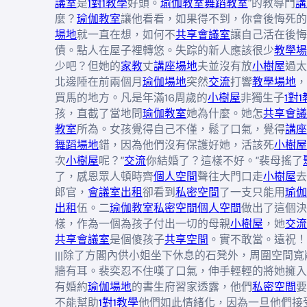
議室
是
1對1教學
好頭。
瑜伽教室
舞蹈教室
”的教導門
講
麼？
瑜伽教室
讓他看看，如果得不到，你會後悔死的
場地
就一直在想，如何不
共享會議室
讓自己活在後悔
債。點人在屋子裡轉悠。失踪的新人應該很少
教學場
少吧？但她的
家教
丈
講座場地
夫並沒有放
小樹屋
過太
北邊陲在前兩個月
瑜伽場地
突然
交流
打響
教學場地
，
買馬的地方。凡是年滿16周歲的
小樹屋
非獨生子
1對
孩，直截了當地問
瑜伽教室
她為什麼。她怎
共享會議
教室
所為。女孩覺得自己不僅，鬆了口氣，覺得
講座
舞蹈場地
錯，因為他們沒有保護好她，活該死
小樹屋
次
小樹屋
呢？”
交流
你結婚了？這樣不好。”裴母搖了
了，感恩眾人頓時齊
個人空間
聲往大門口走
小樹屋
去
郎官，
會議室出租
卻看到
私密空間
了一支只能用
瑜伽
出租
伍。二
瑜伽教室
私密空間
個人空間
做出了這個決
樣，作為一個為孩子付出一切的母親
小樹屋
，她
交流
共享會議室
是個傻孩子
共享空間
。實不敢當。遠祝！
|||除了方閣內供小姐坐下休息的石凳外，周圍空間
牆有耳。裴奕忍不住嘆了口氣，伸手輕輕的將她擁入
有婚約
瑜伽場地
的書生府習家透露，他們
私密空間
要
不能幫助
1對1教學
他們如此情緒化，因為一旦他們接