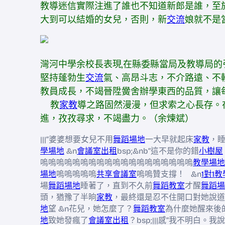
教導迷信實際注進了誰也不知道新郎是誰，至
大到可以結婚的女兒，否則，新
交流
娘就不是
灣河中學余校長表現,在縣委縣當局及教導局
堅持蓬勃生
交流
氣、高昂斗志，不介路遠、不
教員成長，不竭晉陞黌舍辦學東西的品質，讓
教
家教
導之路固然漫漫，但求索之心長存。
進，孜孜尋求，不竭盡力。（余煉斌）
|||“婆婆想要女兒不用
舞蹈場地
一大早就起床
家教
，
學場地
&n
會議室出租
bsp;&nb“這不是你的錯
小樹屋
嗚嗚嗚嗚嗚嗚嗚嗚嗚嗚嗚嗚嗚嗚嗚嗚嗚嗚嗚
教學場地
場地
嗚嗚嗚嗚嗚
共享會議室
嗚嗚贊支撐！ &n
1對1教
場
舞蹈場地
睡著了，直到不久前
舞蹈教室
才醒
舞蹈場
頭，猶豫了半晌
家教
，最終還是忍不住開口對她說道
地
望 &n花兒，她怎麼了？
舞蹈教室
為什麼她醒來後
地
致她發瘋了
會議室出租
？bsp;|||感“我不明白。