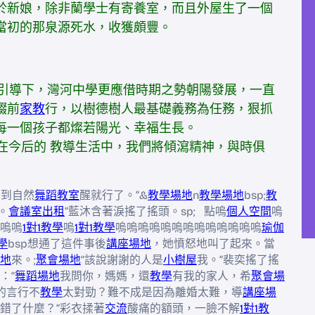
於新娘，除非蘭學士有寄養室，而且外屋生了一個
當初的那泉源死水，收獲頗豐。
的引導下，灣河中學更應借時期之勢朝陽發展，一直
輟前
家教
行，以樹德樹人最基礎義務為任務，狠抓
每一個孩子都燦若陽光、幸福生長。
在今后的 教導生活中，我們將傾瀉精神，與時俱
睡到自然
舞蹈教室
醒就行了。”&
教學場地
n
教學場地
bsp;
教
。
會議室出租
”藍沐含著淚搖了搖頭。sp; 點嗚
個人空間
嗚
嗚嗚
1對1教學
嗚
1對1教學
嗚嗚嗚嗚嗚嗚嗚嗚嗚嗚嗚嗚嗚
瑜伽
學
bsp想通了這件事後
講座場地
，她憤怒地叫了起來。當
地
來。;
聚會場地
“該說謝謝的人是
小樹屋
我。”裴奕搖了搖
：“
舞蹈場地
我問你，媽媽，還
教學
有我的家人，希
聚會場
的言行不
教學
太對勁？難不成是因為離婚太難，導
講座場
我說錯了什麼？”彩衣揉著
交流
酸痛的額頭，一臉不解
1對1教