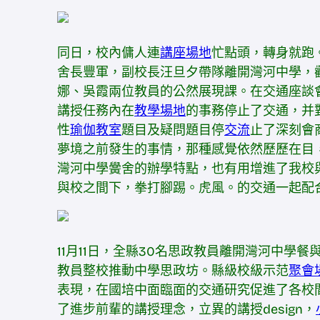
同日，校內傭人連
講座場地
忙點頭，轉身就跑
舍長豐軍，副校長汪旦夕帶隊離開灣河中學，
娜、吳霞兩位教員的公然展現課。在交通座談
講授任務內在
教學場地
的事務停止了交通，并
性
瑜伽教室
題目及疑問題目停
交流
止了深刻會
夢境之前發生的事情，那種感覺依然歷歷在目
灣河中學黌舍的辦學特點，也有用增進了我校
與校之間下，拳打腳踢。虎風。的交通一起配
11月11日，全縣30名思政教員離開灣河中學餐與
教員整校推動中學思政坊。縣級校級示范
聚會
表現，在國培中面臨面的交通研究促進了各校
了進步前輩的講授理念，立異的講授design，