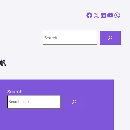
Facebook
X
LinkedIn
YouTube
WhatsApp
Search
帆
Search