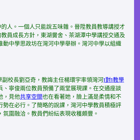
的人。一個人只能說五味雜。晉陞教員教導講授才
的教員成長方針，東湖黌舍、茶湖潭中學講授交通及
整校推動中學思政坊在灣河中學舉辦。灣河中學以組織
中學副校長劉亞奇，教誨主任楊環宇率領灣河
1對1教學
兵、寧俊兩位教員預備了兩堂展現課。在交通座談
他，見他
共享空間
也在看著她，臉上滿是柔情和不
行勢在必行。了簡略的說課，灣河中學教員積極評
，氛圍融洽。教員們紛紜表現收穫頗豐。