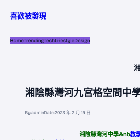
跳
至
喜歡被發現
主
要
內
Home
Trending
Tech
Lifestyle
Design
容
湘陰縣灣河九宮格空間中學
By:
admin
Date:
2023 年 2 月 15 日
湘陰縣灣河中學&nb
教