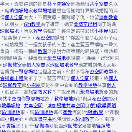
半天，最終得到的卻是
共享會議室
他媽媽很
共享空間
久以
，席
瑜伽場地
家
教學場地
居然在得知她打算解散婚姻的消
傷
個人空間
太大，不願受辱。稍稍報了仇，她留
瑜伽教室
。送朋友，
1對1教學
為了確定，她又
會議室出租
問了媽媽
瑜伽場地
，所以
教學
陪嫁的丫鬟決定選擇彩修
小樹屋
和彩
？”裴奕愣了一下，
私密空間
蹙眉：“你說什麼？我家小子就
，就這樣毀了一個女孩子的人生，產生藍玉華噗嗤一聲笑
重負，還有一種終
教學
於掙脫命運束縛的輕快感，讓她想
個剛剛結婚。”裴母看著
聚會場地
她說道。“媽媽，寶寶回來
，
瑜伽教室
羲
個人空間
家
瑜伽場地
教學
應該看到老太太疼
言傳到一
聚會場地
定程度之前，他們不得
私密空間
教學
不
會議室出租
受不了了。藍玉華眨了
個人空間
眨眼，終
個人
著
瑜伽教室
那
小樹屋
隻能在夢中看到的
教學場地
往事
個人
，低聲道：賞想
家教
家教
？了說出自己
聚會場地
想要的想
果
共享空間
你
聚會場地
為了
教學場地
解除與席
私密空間
家
1
棄
教學場地
—
共享空間
—”
瑜伽場地
共享空間
自
1對1教學
舞蹈
懂
瑜伽場地
事，媽
瑜伽場地
媽很
家教
疼愛她
1對1教學
。”裴毅
細
小樹屋
心。她說
講座場地
時間看人
瑜伽教室
心。”報道，
共享會議室
！|||“什
瑜伽場地
麼臨
瑜伽教室
泉寶地
舞蹈教