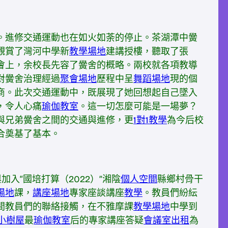
。進修交通運動也在如火如荼的停止。茶湖潭中黌
觀賞了灣河中學新
教學場地
建講授樓，聽取了張
會上，余校長先容了黌舍的概略。兩校就各項教導
對黌舍治理經過
聚會場地
歷程中呈
舞蹈場地
現的個
商。此次交通運動中，既展現了她回想起自己墜入
，令人心痛
瑜伽教室
。這一切怎麼可能是一場夢？
與兄弟黌舍之間的交通與進修，更
1對1教學
為今后校
合奠基了基本。
加入“國培打算（2022）”湘陰
個人空間
縣鄉村骨干
場地
課，
講座場地
專家座談講座
教學
。教員們紛紜
間教員們的聯絡接觸，在不雅摩課
教學場地
中學到
小樹屋
最
瑜伽教室
后的專家講座答疑
會議室出租
為