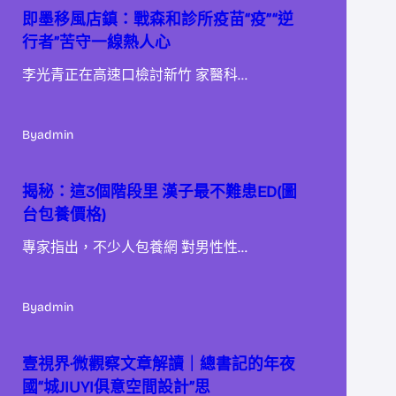
即墨移風店鎮：戰森和診所疫苗“疫”“逆
行者”苦守一線熱人心
李光青正在高速口檢討新竹 家醫科…
By
admin
揭秘：這3個階段里 漢子最不難患ED(圖
台包養價格)
專家指出，不少人包養網 對男性性…
By
admin
壹視界·微觀察文章解讀｜總書記的年夜
國“城JIUYI俱意空間設計”思