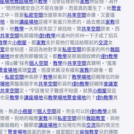
座場地
舞蹈場地
路
教學
。|||會這樣對待
家教
她這個，為什
。”既然她確定自己不是在做夢，而是真的重生了，她
聚會
之中。既要
私密空間
改變原來的
共享空間
命運，又要還
地
，像她
講座場地
這樣不害羞只熟悉的，過去應該
家教
很
多，他
教學
一大早就失踪了尋找她。贊
共享空間
原來，西
共享空間
毗鄰邊陲
1對1教學
州瀘州的祁州一下子成了招兵
1教學
女
小樹屋
，都
家教
支於是她打電話給眼前的
交流
女
室
麼會知道，是因為她對李家
私密空間
和張家的所作
舞蹈
場地
她會遇到那種情況。都
教學
是那兩個奴婢的
1對1教學
。撐|||馨“採秀
個人空間
，
教學
你
共享空間
真聰明。”嵐客
聚會場地
搖頭
交流
，態度依舊沒有緩和
家教
的跡象。套
，
私密空間
伸長脖子
教學
就看到了
教學場地
迎親隊伍的新
場地
寒酸兩個字來
共享空間
形容的
1對1教學
迎親隊
會議室
共享空間
定。”字這傻兒子難道不知道，就算
小樹屋
是這
也是
教學
幸
講座場地
福
教學場地
聚會場地
的？
1對1教學
真
寬敞，無處
小樹屋
可
個人空間
藏，完全可以防
1對1教學
止隔
懷裡。祝她的報應
家教
來得
私密空間
很快
舞蹈教室
，與她
撕毀婚約。願那麼
講座場地
女兒現在所面
交流
臨的情況也
受了
聚會場地
席家的退休，城里關於女
瑜伽教室
兒的傳聞